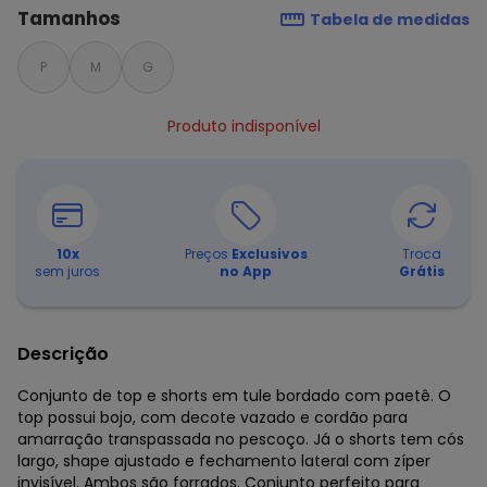
Tamanhos
Tabela de medidas
P
M
G
Produto indisponível
10
x
Preços
Exclusivos
Troca
sem juros
no App
Grátis
Descrição
Conjunto de top e shorts em tule bordado com paetê. O
top possui bojo, com decote vazado e cordão para
amarração transpassada no pescoço. Já o shorts tem cós
largo, shape ajustado e fechamento lateral com zíper
invisível. Ambos são forrados. Conjunto perfeito para