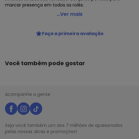
marcar presença em todos os rolês.
Susie Modas - Conjunto Top e Shorts Paetê Feminino
...Ver mais
Vermelho
Código do produto: 22720062
Faça a primeira avaliação
Você também pode gostar
Acompanhe a gente
Seja você também um dos 7 milhões de apaixonados
pelas nossas dicas e promoções!