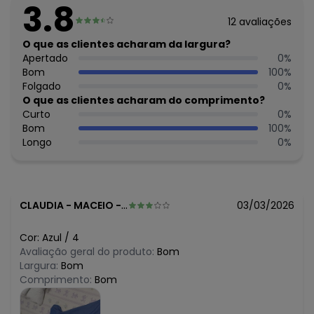
3.8
Observação: Trio de peças: camisa, camiseta e bermuda
12
avaliações
- Estampa localizada central
Tecido: Meia Malha, Tecido Plano
O que as clientes acharam da largura?
Composição: CAMISETA: 100% ALGODÃO BERMUDA: 100%
Apertado
0
%
FIBRAS DIVERSAS
Bom
100
%
Folgado
0
%
Histórico de preços
O que as clientes acharam do comprimento?
Curto
0
%
O preço apresentado abaixo é o menor oferecido em
Bom
100
%
algum dia do mês, para o menor tamanho disponível.
N/D*
Longo
0
%
agosto/2026
N/D*
julho/2026
N/D*
junho/2026
N/D*
maio/2026
R$ 89,37
abril/2026
CLAUDIA
-
MACEIO - AL
03/03/2026
N/D*
março/2026
R$ 59,58
fevereiro/2026
Cor:
Azul
/
4
Avaliação geral do produto:
Bom
Largura:
Bom
Comprimento:
Bom