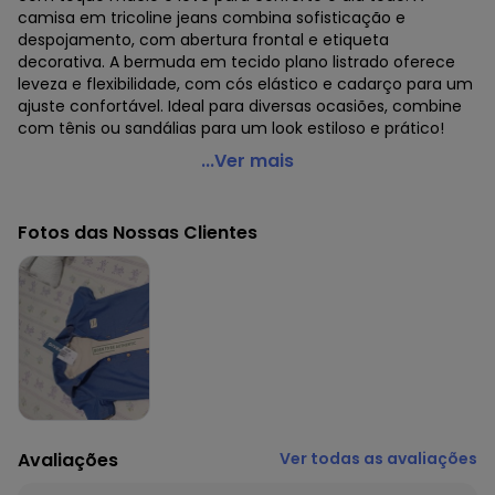
camisa em tricoline jeans combina sofisticação e
despojamento, com abertura frontal e etiqueta
decorativa. A bermuda em tecido plano listrado oferece
leveza e flexibilidade, com cós elástico e cadarço para um
ajuste confortável. Ideal para diversas ocasiões, combine
com tênis ou sandálias para um look estiloso e prático!
Divertto - Conjunto Trio Menino Born To Be Authentic
...Ver mais
Azul
Código do produto: 7789290
Fotos das Nossas Clientes
Modelagem: Ampla
Comprimento da Manga: Curta
Comprimento: Curto
Cintura: Média
Decote Frente : Redondo
Fornecedor: ABRANGE INDÚSTRIA E COMÉRCIO DE CONFECÇÕ
/ CNPJ 78.072.340/0019-4
Feito: Brasil
Cuidados para conservação do produto: Evite superfícies
ásperas e manuseie com cuidado. Use fechos
Avaliações
Ver todas as avaliações
corretamente. Armazene em local seco, arejado e longe
do sol. Prefira cabides acolchoados ou dobre sem marcar.