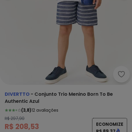
Dive
DIVERTTO
-
Conjunto Trio Menino Born To Be
Authentic Azul
(
3,8
)
12
avaliações
R$ 297,90
ECONOMIZE
R$ 208,53
R$ 89,37