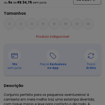
6x
R$ 34,76
ou
de
sem juros
Tamanhos
2
3
4
6
8
10
12
14
Produto indisponível
10
x
Preços
Exclusivos
Troca
sem juros
no App
Grátis
Descrição
Conjunto perfeito para os pequenos aventureiros! A
camiseta em meia malha traz uma estampa divertida,
com toque macio e leve para conforto o dia todo. A