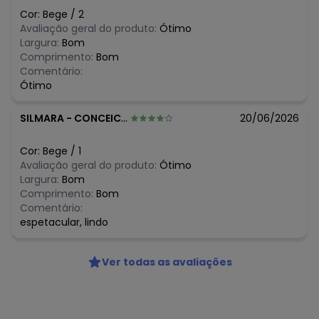
N/D*
junho/2026
Cor:
Bege
/
2
N/D*
maio/2026
Avaliação geral do produto:
Ótimo
N/D*
abril/2026
Largura:
Bom
R$ 35,97
março/2026
Comprimento:
Bom
R$ 43
fevereiro/2026
Comentário:
Ótimo
SILMARA
-
CONCEICAO DO MATO DENTRO - MG
20/06/2026
Cor:
Bege
/
1
Avaliação geral do produto:
Ótimo
Largura:
Bom
Comprimento:
Bom
Comentário:
espetacular, lindo
Ver todas as avaliações