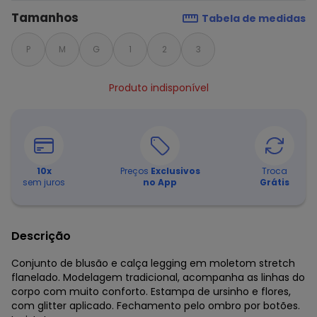
Tamanhos
Tabela de medidas
P
M
G
1
2
3
Produto indisponível
10
x
Preços
Exclusivos
Troca
sem juros
no App
Grátis
Descrição
Conjunto de blusão e calça legging em moletom stretch
flanelado. Modelagem tradicional, acompanha as linhas do
corpo com muito conforto. Estampa de ursinho e flores,
com glitter aplicado. Fechamento pelo ombro por botões.