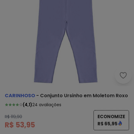
Cari
CARINHOSO
-
Conjunto Ursinho em Moletom Roxo
(
4,1
)
24
avaliações
ECONOMIZE
R$ 119,90
R$ 53,95
R$ 65,95