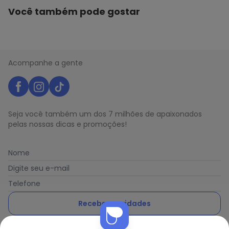
Você também pode gostar
Acompanhe a gente
Seja você também um dos 7 milhões de apaixonados
pelas nossas dicas e promoções!
Nome
Digite seu e-mail
Telefone
Receber novidades
Nós utilizamos cookies e tecnologias similares para melhorar sua
Ao enviar o cadastro, você concorda com a nossa
Política