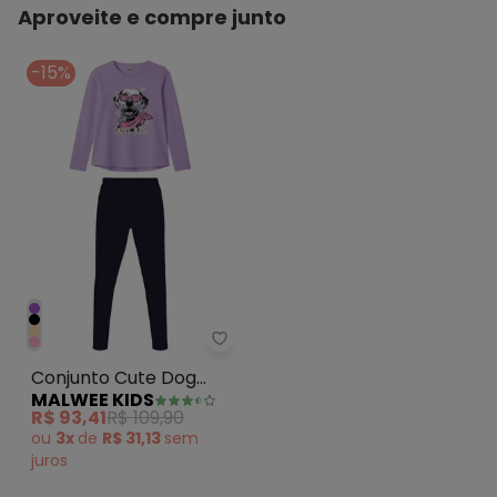
Aproveite e compre junto
-15%
Malwee Kids - Conjunto Cute D
Conjunto Cute Dog
MALWEE KIDS
Lavanda
R$ 93,41
R$ 109,90
ou
3x
de
R$ 31,13
sem
juros