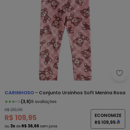
Cari
CARINHOSO
-
Conjunto Ursinhos Soft Menina Rosa
(
3,9
)
8
avaliações
R$ 219,90
ECONOMIZE
R$ 109,95
R$ 109,95
3x
R$ 36,65
ou
de
sem juros