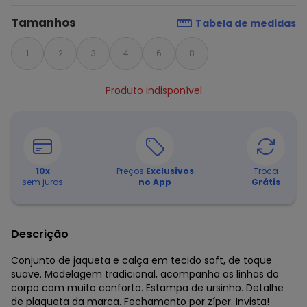
Tamanhos
Tabela de medidas
1
2
3
4
6
8
Produto indisponível
10
x
Preços
Exclusivos
Troca
sem juros
no App
Grátis
Descrição
Conjunto de jaqueta e calça em tecido soft, de toque
suave. Modelagem tradicional, acompanha as linhas do
corpo com muito conforto. Estampa de ursinho. Detalhe
de plaqueta da marca. Fechamento por zíper. Invista!