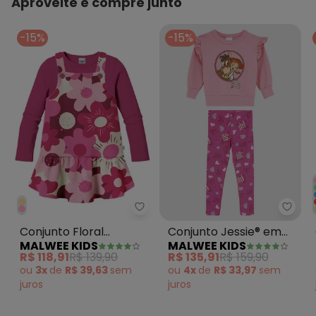
Aproveite e compre junto
-15%
-15%
Malwee Kids - Conjunto Floral T
Malwe
Conjunto Floral
Conjunto Jessie® em
MALWEE KIDS
MALWEE KIDS
Texturizado Rosa
Moletinho Rosa
R$ 118,91
R$ 139,90
R$ 135,91
R$ 159,90
ou
3x
de
R$ 39,63
sem
ou
4x
de
R$ 33,97
sem
juros
juros