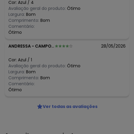
maio/2026
Cor:
Azul
/
4
N/D*
abril/2026
Avaliação geral do produto:
Ótimo
N/D*
março/2026
Largura:
Bom
R$ 87,96
fevereiro/2026
Comprimento:
Bom
Comentário:
Ótimo
ANDRESSA
-
CAMPO GRANDE - MS
28/05/2026
Cor:
Azul
/
1
Avaliação geral do produto:
Ótimo
Largura:
Bom
Comprimento:
Bom
Comentário:
Ótimo
Ver todas as avaliações