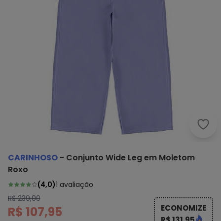
Cari
CARINHOSO
-
Conjunto Wide Leg em Moletom
Roxo
(
4,0
)
1
avaliação
R$ 239,90
ECONOMIZE
R$ 107,95
R$ 131,95