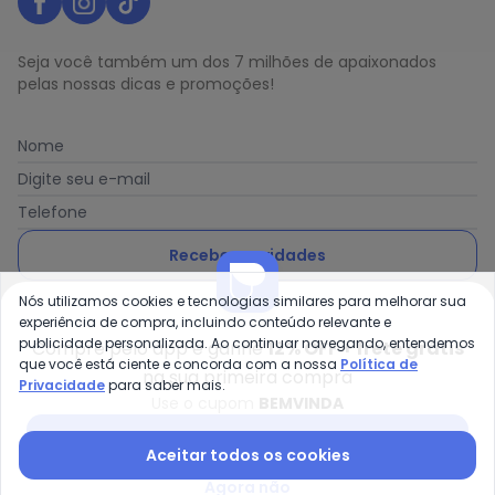
Seja você também um dos 7 milhões de apaixonados
pelas nossas dicas e promoções!
Nome
Digite seu e-mail
Telefone
Receber novidades
Nós utilizamos cookies e tecnologias similares para melhorar sua
Ao enviar o cadastro, você concorda com a nossa
Política
experiência de compra, incluindo conteúdo relevante e
de Privacidade
publicidade personalizada. Ao continuar navegando, entendemos
Compre pelo app e ganhe
12% OFF + frete grátis
que você está ciente e concorda com a nossa
Política de
na sua primeira compra
Privacidade
para saber mais.
Use o cupom
BEMVINDA
Posthaus é uma marca da Posthaus Ltda / CNPJ:
Baixar app Posthaus
Aceitar todos os cookies
80.462.138/0001-41
Endereço: Rua Werner Duwe, 202 Bairro Badenfurt -
Agora não