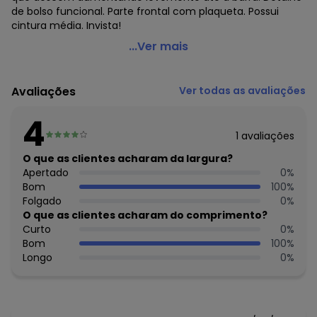
de bolso funcional. Parte frontal com plaqueta. Possui
cintura média. Invista!
Carinhoso - Conjunto Wide Leg em Moletom Roxo
...Ver mais
Código do produto: 7729610
Comprimento da manga: Longa
Avaliações
Ver todas as avaliações
Decote frente: Redondo
Fornecedor: MALWEE MALHAS LTDA / CNPJ 84.429.737/0001-
4
14
1
avaliações
Feito: Brasil
Cuidados para conservação do produto: Temperatura
O que as clientes acharam da largura?
máxima de lavagem 30C. Não alvejar. Não passar sobre a
Apertado
0
%
estampa.
Bom
100
%
Observação: Cós aplicado com elástico embutido
Folgado
0
%
Tecido: Moletom flanelado
O que as clientes acharam do comprimento?
Composição: Algodão 100%/algodão 100%
Curto
0
%
Bom
100
%
Histórico de preços
Longo
0
%
O preço apresentado abaixo é o menor oferecido em
algum dia do mês, para o menor tamanho disponível.
N/D*
agosto/2026