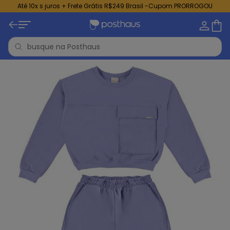
Até 10x s juros + Frete Grátis R$249 Brasil -Cupom PRORROGOU