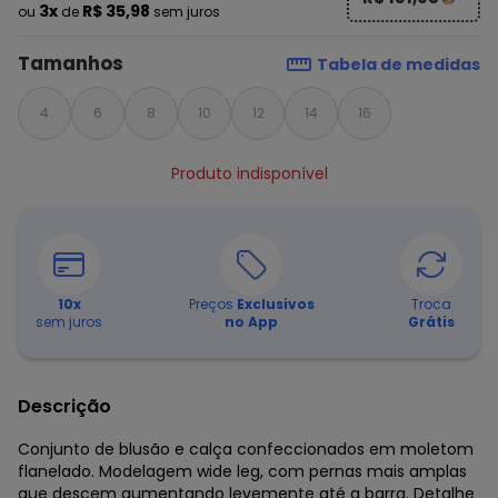
3x
R$ 35,98
ou
de
sem juros
Tamanhos
Tabela de medidas
4
6
8
10
12
14
16
Produto indisponível
10
x
Preços
Exclusivos
Troca
sem juros
no App
Grátis
Descrição
Conjunto de blusão e calça confeccionados em moletom
flanelado. Modelagem wide leg, com pernas mais amplas
que descem aumentando levemente até a barra. Detalhe