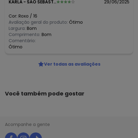
N/D*
julho/2026
KARLA
-
SAO SEBASTIAO - SP
29/06/2025
N/D*
junho/2026
N/D*
maio/2026
Cor:
Roxo
/
16
N/D*
abril/2026
Avaliação geral do produto:
Ótimo
R$ 71,97
março/2026
Largura:
Bom
R$ 119,95
fevereiro/2026
Comprimento:
Bom
Comentário:
Ótimo
Ver todas as avaliações
Você também pode gostar
Acompanhe a gente