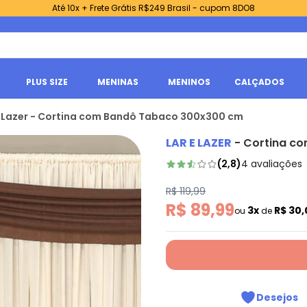
Até 10x + Frete Grátis R$249 Brasil - cupom 8DO8
PLUS SIZE
MENINAS
MENINOS
CALÇADOS
e Lazer - Cortina com Bandô Tabaco 300x300 cm
LAR E LAZER
-
Cortina c
(
2,8
)
4
avaliações
R$ 119,99
R$ 89,99
3x
R$ 30
ou
de
Desejos