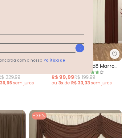
0 cm
Lar e Lazer - Cortina com Bandô Floral 
Lar e Laz
orta Luz Marrom 200x160 cm
 concorda com a nossa
Política de
m Bandô Floral
Cortina com Bandô Marrom
ER
LAR E LAZER
0x180 cm
360x180 cm
R$ 229,99
R$ 99,99
R$ 199,99
 36,66
sem
juros
ou
3x
de
R$ 33,33
sem
juros
-35%