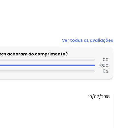
N/D*
Ver todas as avaliações
N/D*
R$ 89,99
entes acharam do comprimento?
N/D*
0
%
100
%
N/D*
0
%
N/D*
N/D*
10/07/2018