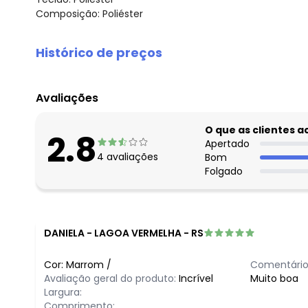
Composição: Poliéster
Histórico de preços
O preço apresentado abaixo é o menor oferecido em al
agosto/2026
Avaliações
julho/2026
junho/2026
O que as clientes 
2.8
maio/2026
Apertado
4
avaliações
Bom
abril/2026
Folgado
março/2026
fevereiro/2026
DANIELA
-
LAGOA VERMELHA - RS
Cor:
Marrom
/
Comentário
Avaliação geral do produto:
Incrível
Muito boa
Largura:
Comprimento: