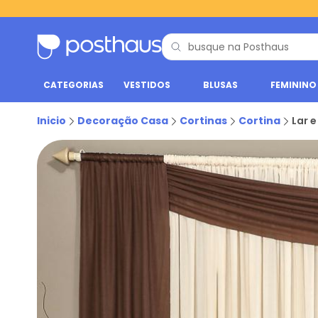
CATEGORIAS
VESTIDOS
BLUSAS
FEMININO
Inicio
Decoração Casa
Cortinas
Cortina
Lar 