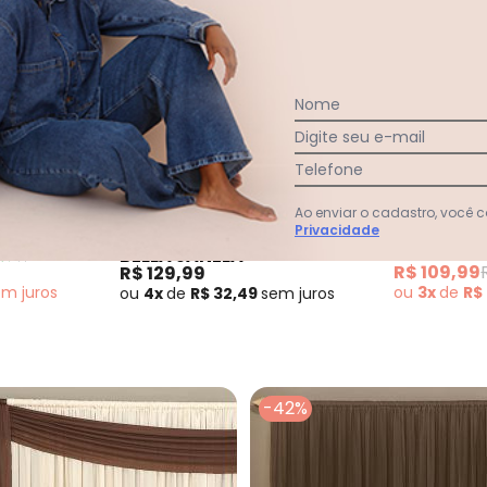
Nome
Digite seu e-mail
Telefone
Lar e Lazer - Cortina com Bandô Tabaco 400x23
ústica Marrom 270x170 cm
Bella Janela - C
Ao enviar o cadastro, você
dô Tabaco
Cortina co
Privacidade
Corta Luz Marrom 200x160
LAR E LAZ
BELLA JANELA
Marrom 36
cm
R$ 109,99
R$ 129,99
em
juros
ou
3x
de
R$
ou
4x
de
R$ 32,49
sem
juros
-42%