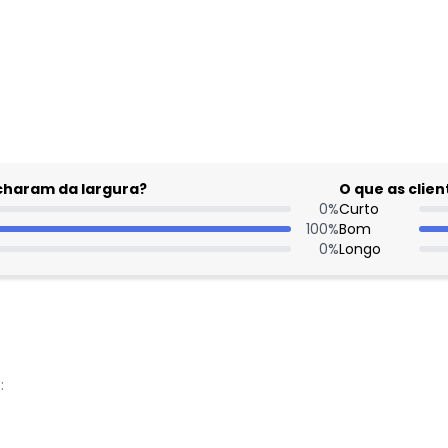
gum dia do mês, para o menor tamanho disponível.
acharam da largura?
O que as cli
0
%
Curto
100
%
Bom
0
%
Longo
: