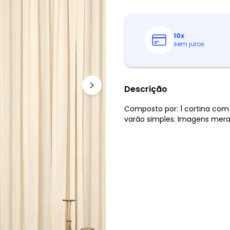
10
x
sem juros
Descrição
Composto por: 1 cortina com 
varão simples. Imagens meram