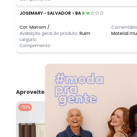
JOSEMARY
-
SALVADOR - BA
Cor:
Marrom
/
Comentário
Avaliação geral do produto:
Ruim
Material mu
Largura:
Comprimento:
Aproveite e compre junto
-10%
-35%