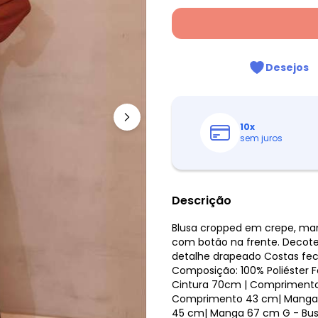
Desejos
10
x
sem juros
Descrição
Blusa cropped em crepe, man
com botão na frente. Decote
detalhe drapeado Costas fe
Composição: 100% Poliéster Fo
Cintura 70cm | Comprimento 
Comprimento 43 cm| Manga 
45 cm| Manga 67 cm G - Bus