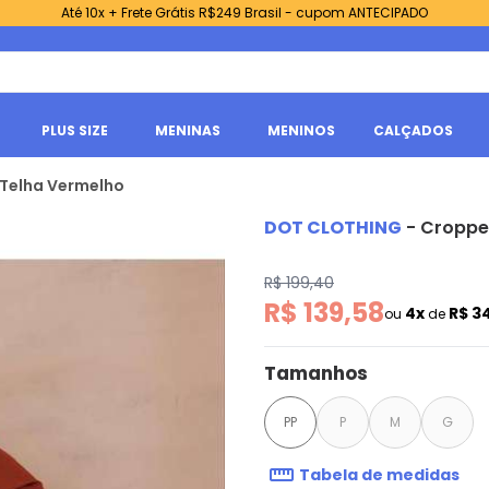
Até 10x + Frete Grátis R$249 Brasil - cupom ANTECIPADO
PLUS SIZE
MENINAS
MENINOS
CALÇADOS
 Telha Vermelho
DOT CLOTHING
-
Cropped
R$ 199,40
R$ 139,58
4x
R$ 3
ou
de
Tamanhos
PP
P
M
G
Tabela de medidas