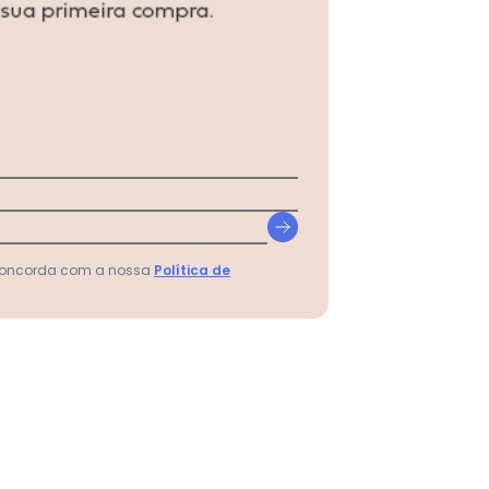
N/D*
N/D*
N/D*
N/D*
N/D*
N/D*
N/D*
 concorda com a nossa
Política de