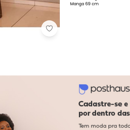
Manga 69 cm
Dot Clothing - Cropped Dot Clothi
melho