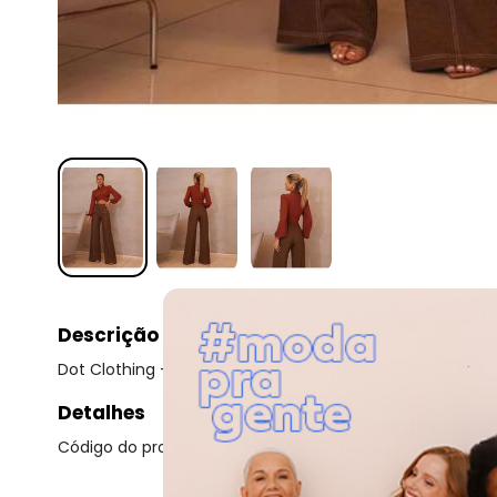
Descrição
Dot Clothing - Cropped Dot Clothing Detalhe Telha Ver
Detalhes
Código do produto: 22355509