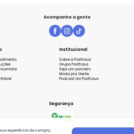
Acompanhe a gente
o
Institucional
endimento
Sobre a Posthaus
luções
Grupo Posthaus
nsumidor
Seja um parceiro
Moda pra Gente
fiável
Podcast da Posthaus
Segurança
 sua experiência de compra,