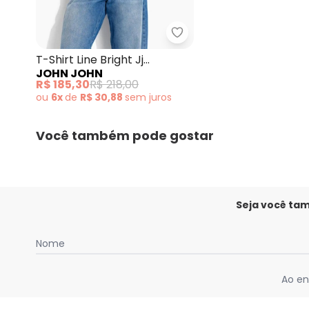
John John - T-Shirt Line
T-Shirt Line Bright Jj
JOHN JOHN
Vermelho
R$ 185,30
R$ 218,00
ou
6x
de
R$ 30,88
sem
juros
Você também pode gostar
Seja você ta
Nome
Ao en