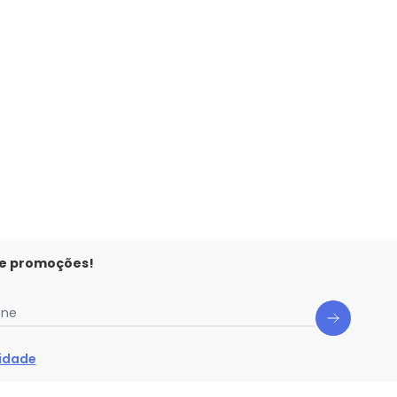
 e promoções!
one
cidade