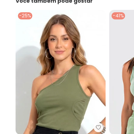
Você também pode gostar
-25%
-41%
Bimini - Blusa