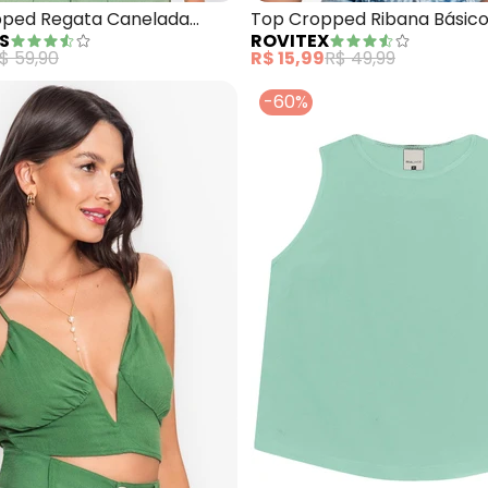
pped Regata Canelada
Top Cropped Ribana Básico
S
ROVITEX
stache)
$ 59,90
R$ 15,99
R$ 49,99
-60%