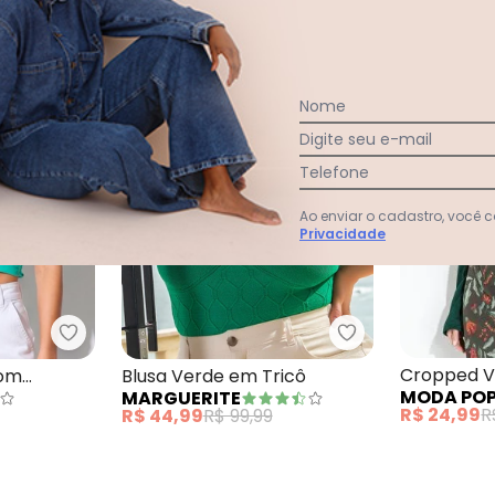
-55%
-44%
Nome
Digite seu e-mail
Telefone
Ao enviar o cadastro, você
Privacidade
ino Verde
Quintess - Cropped Verde com Amarração
Marguerite - Blu
Cropped 
com
Blusa Verde em Tricô
MODA PO
MARGUERITE
em Amarr
R$ 24,99
R
R$ 44,99
R$ 99,99