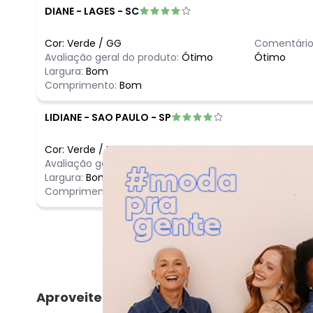
DIANE
-
LAGES - SC
Cor:
Verde
/
GG
Comentário
Avaliação geral do produto:
Ótimo
Ótimo
Largura:
Bom
Comprimento:
Bom
LIDIANE
-
SAO PAULO - SP
Cor:
Verde
/
M
Comentário
Avaliação geral do produto:
Ótimo
Ótimo
Largura:
Bom
Comprimento:
Bom
Aproveite e compre junto