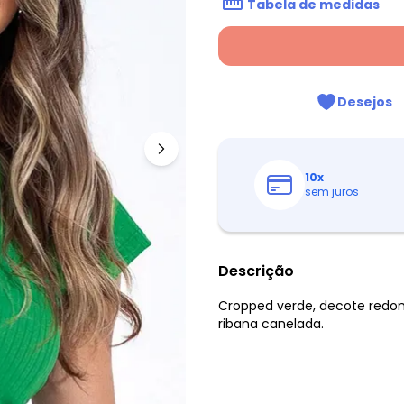
Tabela de medidas
Desejos
10
x
sem juros
Descrição
Cropped verde, decote redon
ribana canelada.