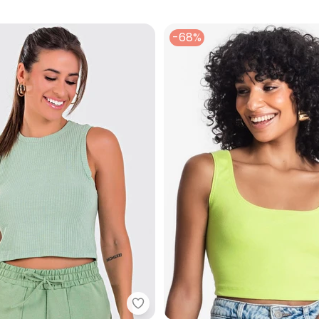
-68%
 (Verde) em Canelado
Meu Jeans - Blusa Cropped Reg