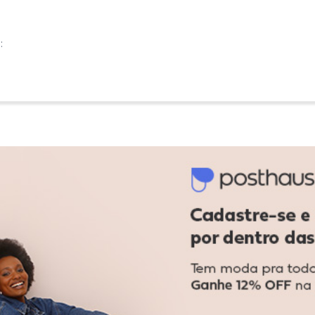
:
:
Ver todas as avaliações