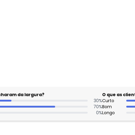
gum dia do mês, para o menor tamanho disponível.
acharam da largura?
O que as cli
30
%
Curto
70
%
Bom
0
%
Longo