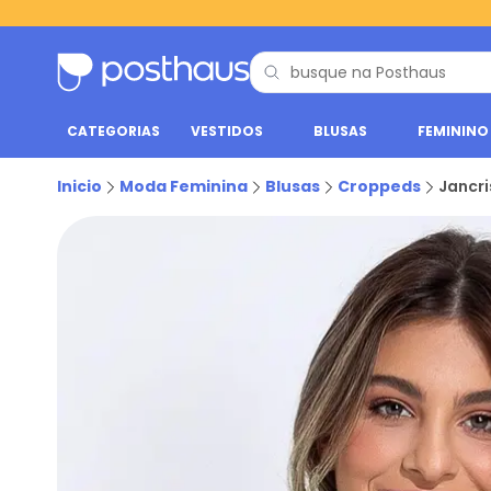
CATEGORIAS
VESTIDOS
BLUSAS
FEMININO
Inicio
Moda Feminina
Blusas
Croppeds
Jancr