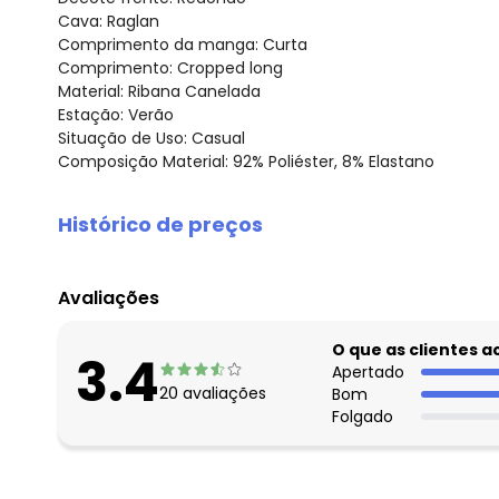
Cava: Raglan
Comprimento da manga: Curta
Comprimento: Cropped long
Material: Ribana Canelada
Estação: Verão
Situação de Uso: Casual
Composição Material: 92% Poliéster, 8% Elastano
Histórico de preços
O preço apresentado abaixo é o menor oferecido em al
agosto/2026
Avaliações
julho/2026
junho/2026
O que as clientes 
3.4
maio/2026
Apertado
20
avaliações
Bom
abril/2026
Folgado
março/2026
fevereiro/2026