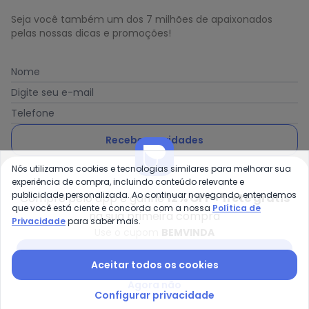
Seja você também um dos 7 milhões de apaixonados
pelas nossas dicas e promoções!
Nome
Digite seu e-mail
Telefone
Receber novidades
Nós utilizamos cookies e tecnologias similares para melhorar sua
Ao enviar o cadastro, você concorda com a nossa
Política
experiência de compra, incluindo conteúdo relevante e
de Privacidade
publicidade personalizada. Ao continuar navegando, entendemos
Compre pelo app e ganhe
12% OFF + frete grátis
que você está ciente e concorda com a nossa
Política de
na sua primeira compra
Privacidade
para saber mais.
Use o cupom
BEMVINDA
Posthaus é uma marca da Posthaus Ltda / CNPJ:
Baixar app Posthaus
Aceitar todos os cookies
80.462.138/0001-41
Endereço: Rua Werner Duwe, 202 Bairro Badenfurt -
Agora não
89.070-700 - Blumenau/SC
Configurar privacidade