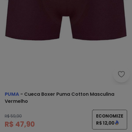
Puma
PUMA
-
Cueca Boxer Puma Cotton Masculina
Vermelho
ECONOMIZE
R$ 59,90
R$ 47,90
R$ 12,00