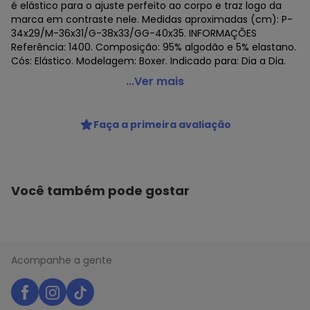
é elástico para o ajuste perfeito ao corpo e traz logo da
marca em contraste nele. Medidas aproximadas (cm): P-
34x29/M-36x31/G-38x33/GG-40x35. INFORMAÇÕES
Referência: 1400. Composição: 95% algodão e 5% elastano.
Cós: Elástico. Modelagem: Boxer. Indicado para: Dia a Dia.
Puma - Cueca Boxer Puma Cotton Masculina Vermelho
...Ver mais
Código do produto: 22910796
Faça a primeira avaliação
Histórico de preços
O preço apresentado abaixo é o menor oferecido em
algum dia do mês, para o menor tamanho disponível.
N/D*
agosto/2026
Você também pode gostar
N/D*
julho/2026
N/D*
junho/2026
N/D*
maio/2026
N/D*
abril/2026
N/D*
março/2026
Acompanhe a gente
N/D*
fevereiro/2026