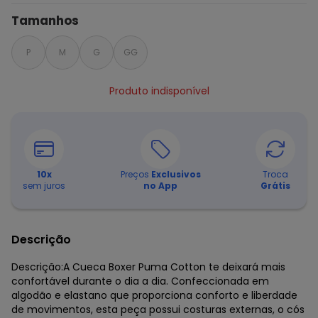
Tamanhos
P
M
G
GG
Produto indisponível
10
x
Preços
Exclusivos
Troca
sem juros
no App
Grátis
Descrição
Descrição:A Cueca Boxer Puma Cotton te deixará mais
confortável durante o dia a dia. Confeccionada em
algodão e elastano que proporciona conforto e liberdade
de movimentos, esta peça possui costuras externas, o cós