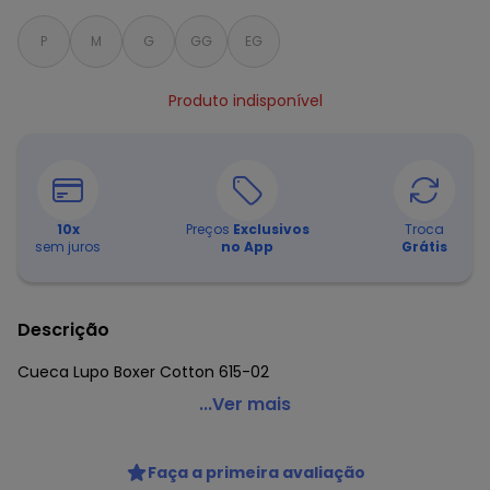
P
M
G
GG
EG
Produto indisponível
10
x
Preços
Exclusivos
Troca
sem juros
no App
Grátis
Descrição
Cueca Lupo Boxer Cotton 615-02
Lupo - Cueca Lupo Boxer Cotton 615-02
...Ver mais
Código do produto: 20478497
Faça a primeira avaliação