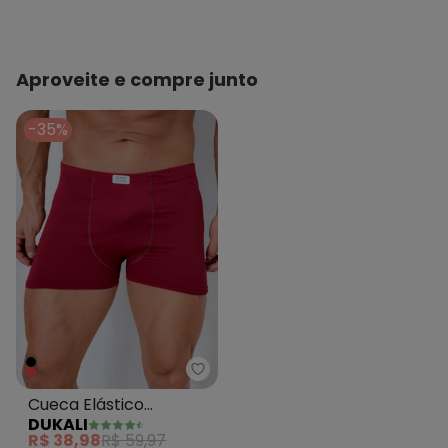
Aproveite e compre junto
-35%
Dukali - Cueca Elástico Tomba
Cueca Elástico
DUKALI
Tombado Poliamida
R$ 38,98
R$ 59,97