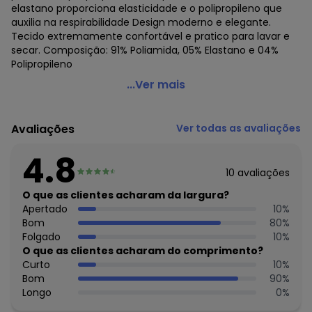
elastano proporciona elasticidade e o polipropileno que
auxilia na respirabilidade Design moderno e elegante.
Tecido extremamente confortável e pratico para lavar e
secar. Composição: 91% Poliamida, 05% Elastano e 04%
Polipropileno
Mash - Cueca Slip Mash 713.02
...Ver mais
Código do produto: 20433631
Colecao : SEM COSTURA
Avaliações
Ver todas as avaliações
4.8
10
avaliações
O que as clientes acharam da largura?
Apertado
10
%
Bom
80
%
Folgado
10
%
O que as clientes acharam do comprimento?
Curto
10
%
Bom
90
%
Longo
0
%