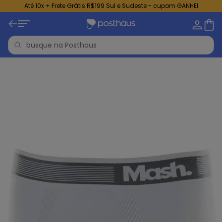
Até 10x + Frete Grátis R$199 Sul e Sudeste - cupom GANHEI