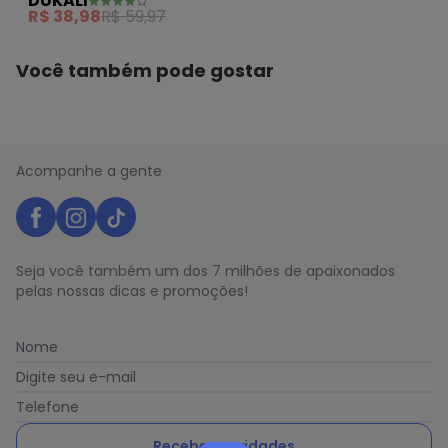
DUKALI
Tombado Poliamida
R$ 38,98
R$ 59,97
Branco
Você também pode gostar
Acompanhe a gente
Seja você também um dos 7 milhões de apaixonados
pelas nossas dicas e promoções!
Nome
Digite seu e-mail
Telefone
Receber novidades