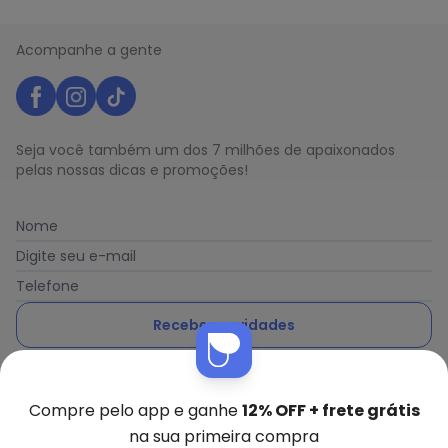
Acompanhe a gente
Seja você também um dos 7 milhões de apaixonados
pelas nossas dicas e promoções!
Nome
Digite seu e-mail
Telefone
Receber novidades
Ao enviar o cadastro, você concorda com a nossa
Política
de Privacidade
Compre pelo app e ganhe
12% OFF + frete grátis
na sua primeira compra