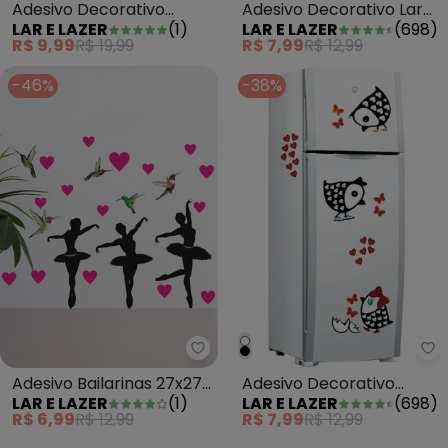
Adesivo Decorativo Lar
Adesivo Decorativo
LAR E LAZER
(
698
)
LAR E LAZER
(
1
)
Doce Lar Vaquinha
Corações
R$ 7,99
R$ 12,99
R$ 9,99
R$ 19,99
-46%
-38%
La
Lar e Lazer - Adesivo Bailarinas
Adesivo Decorativo
Adesivo Bailarinas 27x27
LAR E LAZER
(
698
)
LAR E LAZER
(
1
)
Pintinhos Carijó
cm
R$ 7,99
R$ 12,99
R$ 6,99
R$ 12,99