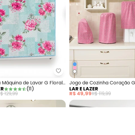
Capa para Máquina de Lavar G Cinza 1 Peça
Lar e Lazer - Capa para Máquina 
Máquina de Lavar G Floral 1
Jogo de Cozinha Coração G
ER
(
11
)
LAR E LAZER
Peças
$ 129,99
R$ 49,99
R$ 119,99