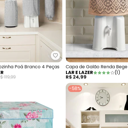
apa de Botijão de Gás Sortido 1 Peça
Lar e Lazer - Jogo de Cozinha P
ozinha Poá Branco 4 Peças
Capa de Galão Renda Bege 2
ER
LAR E LAZER
(
1
)
$ 119,99
R$ 24,99
-58%