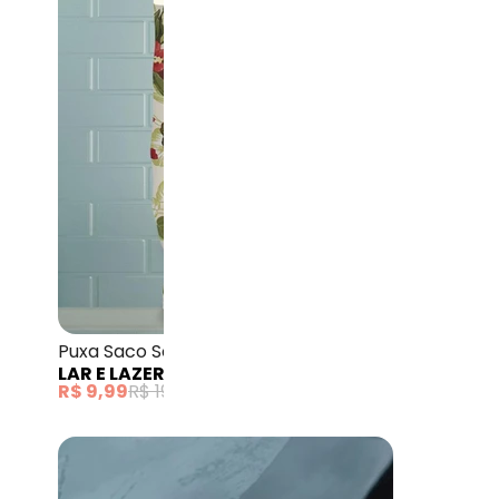
Lar e Lazer - P
Puxa Saco Sortido 1 Peça
Jogo de C
LAR E LAZER
(
3
)
LAR E LAZ
R$ 9,99
R$ 19,99
R$ 39,99
R