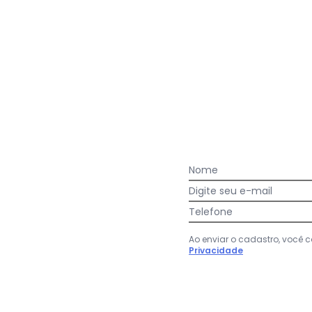
Nome
Digite seu e-mail
uxa Saco Sortido 1 Peça
Lar e Lazer - Jogo de Cozinha P
Telefone
ozinha Poá Preto 4 Peças
Organizador a Vácuo
ER
(
1
)
LAR E LAZER
Ao enviar o cadastro, você
$ 89,99
R$ 59,99
Privacidade
ou
2x
de
R$ 29,99
sem
juros