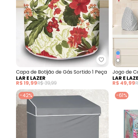
Lar e Lazer - C
Capa de Botijão de Gás Sortido 1 Peça
Jogo de C
LAR E LAZER
LAR E LAZ
R$ 19,99
R$ 39,99
R$ 49,99
R
-42%
-61%