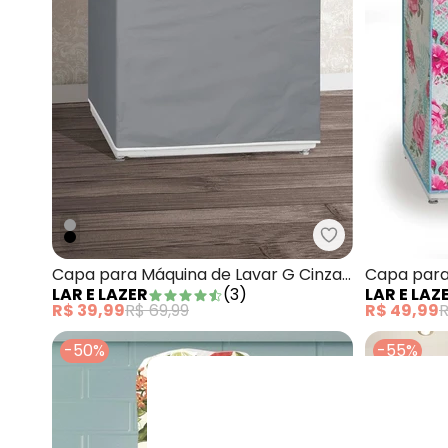
Lar e Lazer - 
Capa para Máquina de Lavar G Cinza 1
Capa para 
LAR E LAZER
(
3
)
LAR E LAZ
Peça
Peça
R$ 39,99
R$ 69,99
R$ 49,99
R
-50%
-55%