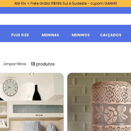
Até 10x + Frete Grátis R$199 Sul e Sudeste - cupom GANHEI
PLUS SIZE
MENINAS
MENINOS
CALÇADOS
13
produtos
Limpar filtros