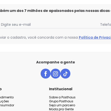
mbém um dos 7 milhões de apaixonados pelas nossas dicas
Digite seu e-mail
Telef
viar o cadastro, você concorda com a nossa
Política de Priva
Acompanhe a gente
o
Institucional
endimento
Sobre a Posthaus
luções
Grupo Posthaus
nsumidor
Seja um parceiro
Moda pra Gente