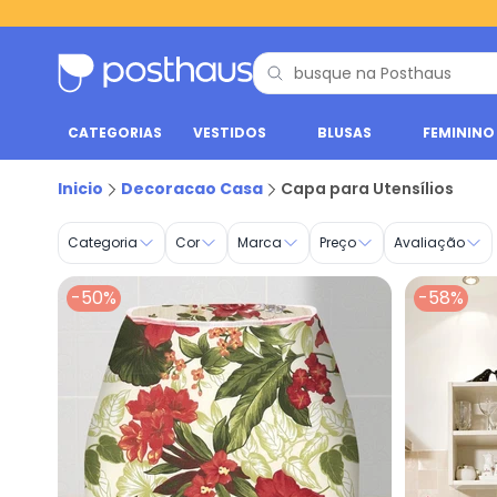
CATEGORIAS
VESTIDOS
BLUSAS
FEMININO
Capa para Utensílios - Decoração Casa | Posthaus
Inicio
Decoracao Casa
Capa para Utensílios
Categoria
Cor
Marca
Preço
Avaliação
-50%
-58%