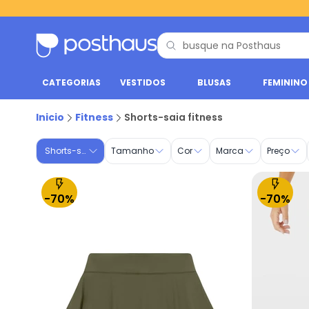
CATEGORIAS
VESTIDOS
BLUSAS
FEMININO
Shorts-saia esportivo - Moda Fitness | Posthaus
Inicio
Fitness
Shorts-saia fitness
Shorts-saia
Tamanho
Cor
Marca
Preço
-70%
-70%