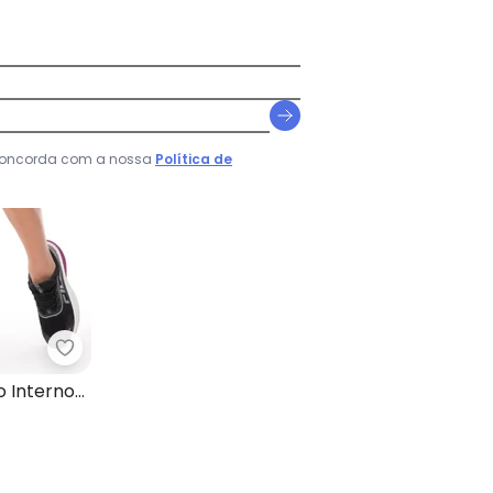
 concorda com a nossa
Política de
eminina Rosa
Zee Rucci - Short Saia Fitness com Bolso Interno 
o Interno