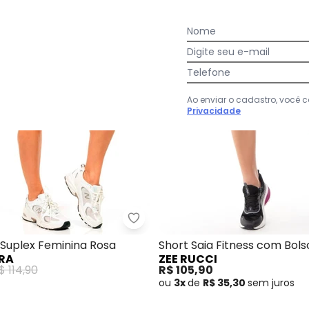
Nome
Digite seu e-mail
Telefone
Ao enviar o cadastro, você
Privacidade
ort Saia Suplex Feminina Marrom
Cobertura - Short Saia Suplex F
 Suplex Feminina Rosa
Short Saia Fitness com Bols
RA
ZEE RUCCI
Preto
$ 114,90
R$ 105,90
ou
3x
de
R$ 35,30
sem
juros