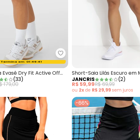
Saia Godê Active Verde Militar
Enfim - Shorts Saia Evasê Dry Fit
Termina em:
01:49:40
Oferta relâmpago
a Evasê Dry Fit Active Off
Short-Saia Lilás Escuro em
(
33
)
JANCRIS
(
2
)
Elastano
$ 179,00
R$ 59,99
R$ 69,99
ou
2x
de
R$ 29,99
sem
juros
-66%