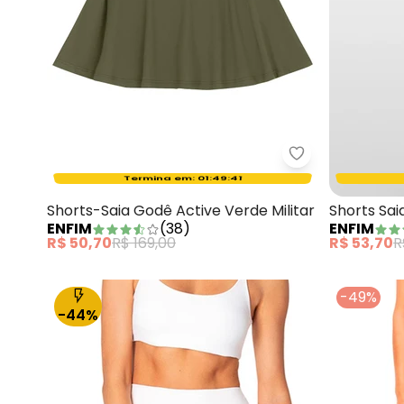
Enfim - Shorts-
Termina em:
01:49:40
Oferta relâmpago
Shorts-Saia Godê Active Verde Militar
Shorts Sai
ENFIM
(
38
)
ENFIM
White
R$ 50,70
R$ 169,00
R$ 53,70
R
-49%
-44%