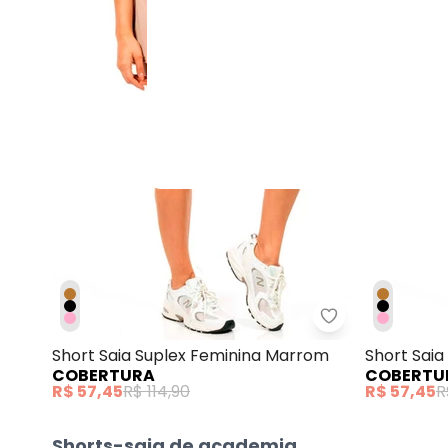
Cobertura - Sh
Short Saia Suplex Feminina Marrom
Short Saia
COBERTURA
COBERTU
R$ 57,45
R$ 114,90
R$ 57,45
R
Shorts-saia de academia