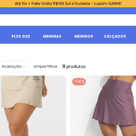
Até 10x + Frete Grátis R$199 Sul e Sudeste - cupom GANHEI
PLUS SIZE
MENINAS
MENINOS
CALÇADOS
11
produtos
Avaliação
Limpar filtros
-14%