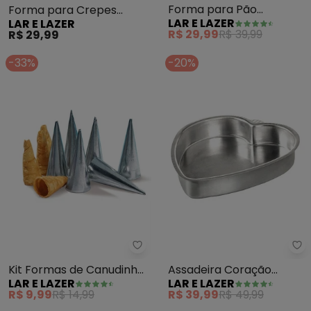
Forma para Pão
Forma para Crepes
LAR E LAZER
LAR E LAZER
(Grande) 30 cm
Duplo
R$ 29,99
R$ 39,99
R$ 29,99
-33%
-20%
Lar e Lazer - Kit Formas de Can
La
Kit Formas de Canudinho
Assadeira Coração
LAR E LAZER
LAR E LAZER
(Em Flandres) 12 Peças
(Prata N° 3)
R$ 9,99
R$ 14,99
R$ 39,99
R$ 49,99