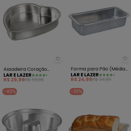
La
Lar e Lazer - Assadeira Coração
Forma para Pão (Média)
Assadeira Coração
LAR E LAZER
LAR E LAZER
26 cm
(Prata N°2)
R$ 24,99
R$ 34,99
R$ 29,99
R$ 59,99
-40%
-33%