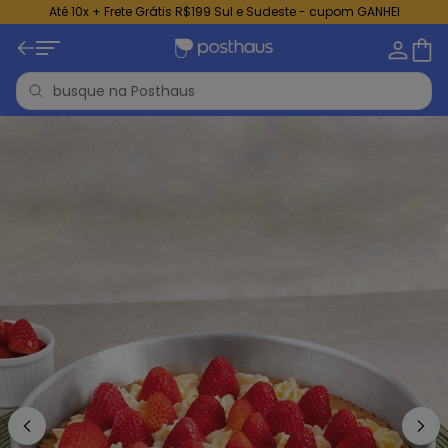
Até 10x + Frete Grátis R$199 Sul e Sudeste - cupom GANHEI