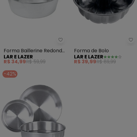
Lar e Lazer - Forma Baillerine 
La
Forma Baillerine Redonda
Forma de Bolo
LAR E LAZER
LAR E LAZER
para Bolo 24 cm 1 Peça
R$ 34,99
R$ 59,99
R$ 39,99
R$ 89,99
-42%