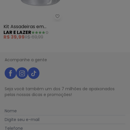
Lar e Lazer - Kit Assadeiras em
Kit Assadeiras em
LAR E LAZER
Alumínio (Redondas) 3
R$ 39,99
R$ 69,99
Peças
Acompanhe a gente
Seja você também um dos 7 milhões de apaixonados
pelas nossas dicas e promoções!
Nome
Digite seu e-mail
Telefone