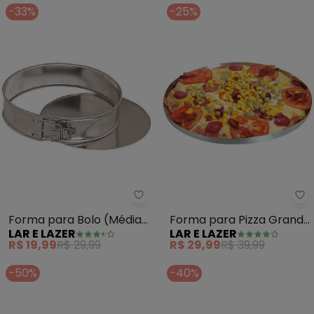
-33%
-25%
Lar e Lazer - Forma para Bolo (
La
Forma para Bolo (Média)
Forma para Pizza Grande
LAR E LAZER
LAR E LAZER
16 cm
(29 Cm) 1 Peça
R$ 19,99
R$ 29,99
R$ 29,99
R$ 39,99
-50%
-40%