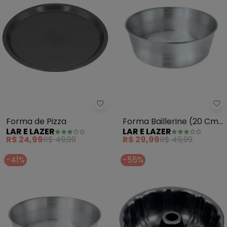
Lar e Lazer - Forma de Pizza - 
La
Forma de Pizza
Forma Baillerine (20 Cm)
LAR E LAZER
LAR E LAZER
1 Peça
R$ 24,99
R$ 49,99
R$ 29,99
R$ 49,99
-41%
-55%