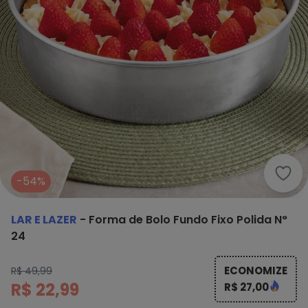
Lar 
-54%
LAR E LAZER
-
Forma de Bolo Fundo Fixo Polida N°
24
ECONOMIZE
R$ 49,99
R$ 22,99
R$ 27,00