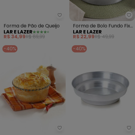
Lar e Lazer - Forma de Pão de Q
La
Forma de Pão de Queijo
Forma de Bolo Fundo Fixo
LAR E LAZER
LAR E LAZER
Polida (N° 24)
R$ 34,99
R$ 89,99
R$ 22,99
R$ 49,99
-40%
-40%
Marinex - Forma para Suflê Marin
La