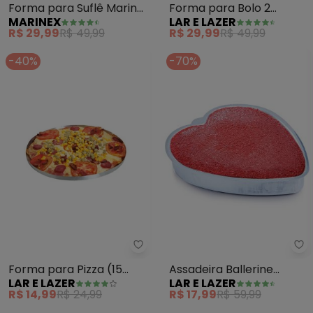
Forma para Suflê Marinex
Forma para Bolo 2
MARINEX
LAR E LAZER
(Vidro) 1,4 Litros
Andares 1 Peça
R$ 29,99
R$ 49,99
R$ 29,99
R$ 49,99
-40%
-70%
Lar e Lazer - Forma para Pizza 
La
Forma para Pizza (15
Assadeira Ballerine
LAR E LAZER
LAR E LAZER
Cm) 1 Peça
Coração (Prata) Nº2
R$ 14,99
R$ 24,99
R$ 17,99
R$ 59,99