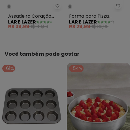
Lar e
Lar e Lazer - Assadeira Coração
Forma para Pizza
Assadeira Coração
LAR E LAZER
LAR E LAZER
Grande 29 Cm 1 Peça
Prata N° 3
R$ 29,99
R$ 39,99
R$ 39,99
R$ 49,99
Você também pode gostar
-61%
-54%