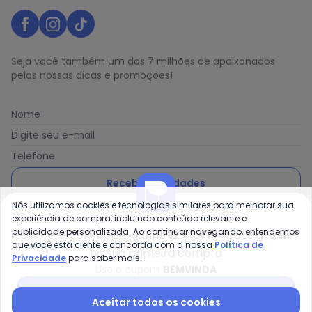
Seja você também um dos 7 milhões de apaixonados
pelas nossas dicas e promoções!
Nome
Digite seu e-mail
Telefone
Receber novidades
Nós utilizamos cookies e tecnologias similares para melhorar sua
Ao enviar o cadastro, você concorda com a nossa
Política
experiência de compra, incluindo conteúdo relevante e
de Privacidade
publicidade personalizada. Ao continuar navegando, entendemos
Compre pelo app e ganhe
12% OFF + frete grátis
que você está ciente e concorda com a nossa
Política de
na sua primeira compra
Privacidade
para saber mais.
Use o cupom
BEMVINDA
Baixar app Posthaus
Posthaus é uma marca da Posthaus Ltda / CNPJ:
Aceitar todos os cookies
80.462.138/0001-41