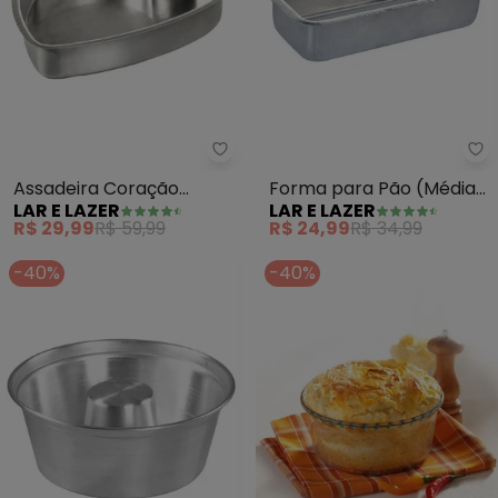
La
Lar e Lazer - Assadeira Coração
Forma para Pão (Média)
Assadeira Coração
LAR E LAZER
LAR E LAZER
26 cm
(Prata N°2)
R$ 24,99
R$ 34,99
R$ 29,99
R$ 59,99
-40%
-40%