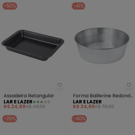
-50%
-41%
Lar e Lazer - Assadeira Retangu
La
Assadeira Retangular
Forma Baillerine Redonda
LAR E LAZER
LAR E LAZER
para Bolo 24 cm 1 Peça
R$ 24,99
R$ 49,99
R$ 34,99
R$ 59,99
-25%
-40%