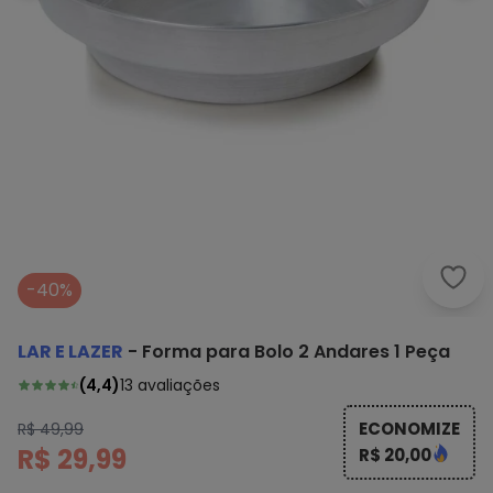
Lar 
-40%
LAR E LAZER
-
Forma para Bolo 2 Andares 1 Peça
(
4,4
)
13
avaliações
ECONOMIZE
R$ 49,99
R$ 29,99
R$ 20,00