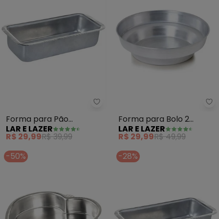
Lar e Lazer - Forma para Pão 
La
Forma para Pão
Forma para Bolo 2
LAR E LAZER
LAR E LAZER
(Grande) 30 cm
Andares 1 Peça
R$ 29,99
R$ 39,99
R$ 29,99
R$ 49,99
-50%
-28%