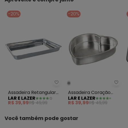
-20%
-20%
Lar e Lazer - Assadeira Retang
Lar e
Assadeira Retangular
Assadeira Coração
LAR E LAZER
LAR E LAZER
Leve Grande 37 cm
Prata N° 3
R$ 39,99
R$ 49,99
R$ 39,99
R$ 49,99
Você também pode gostar