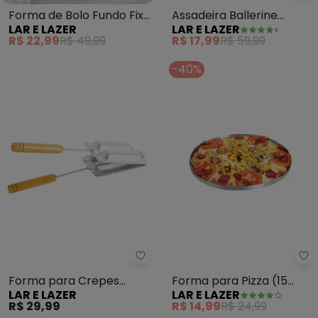
Assadeira Ballerine
Forma de Bolo Fundo Fixo
LAR E LAZER
LAR E LAZER
Coração (Prata) Nº2
Polida (N° 24)
R$ 17,99
R$ 59,99
R$ 22,99
R$ 49,99
-40%
La
Lar e Lazer - Forma para Crepe
Forma para Pizza (15
Forma para Crepes
LAR E LAZER
LAR E LAZER
Cm) 1 Peça
Duplo
R$ 14,99
R$ 24,99
R$ 29,99