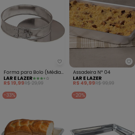
Lar e Lazer - Forma para Bolo (
La
Forma para Bolo (Média)
Assadeira Nº 04
LAR E LAZER
LAR E LAZER
16 cm
R$ 19,99
R$ 29,99
R$ 49,99
R$ 99,99
-33%
-20%