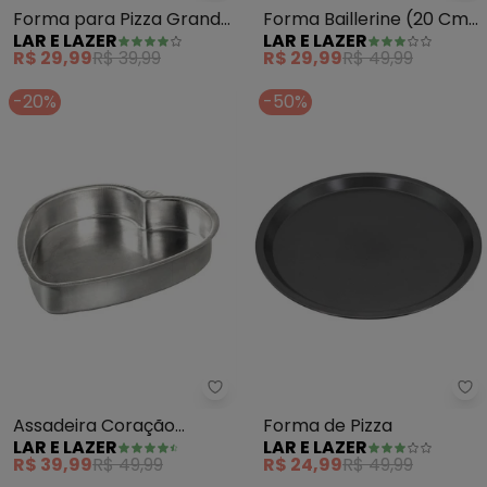
Forma para Pizza Grande
Forma Baillerine (20 Cm)
LAR E LAZER
LAR E LAZER
(29 Cm) 1 Peça
1 Peça
R$ 29,99
R$ 39,99
R$ 29,99
R$ 49,99
-20%
-50%
Lar e Lazer - Assadeira Coração
La
Assadeira Coração
Forma de Pizza
LAR E LAZER
LAR E LAZER
(Prata N° 3)
R$ 39,99
R$ 49,99
R$ 24,99
R$ 49,99