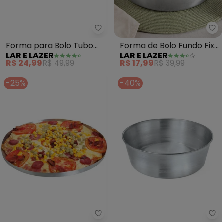
Lar e Lazer - Forma para Bolo 
La
Forma para Bolo Tubo
Forma de Bolo Fundo Fixo
LAR E LAZER
LAR E LAZER
Cônica (20 Cm) 1 Peça
Polida (N°20)
R$ 24,99
R$ 49,99
R$ 17,99
R$ 39,99
-25%
-40%
Lar e Lazer - Forma para Pizza
La