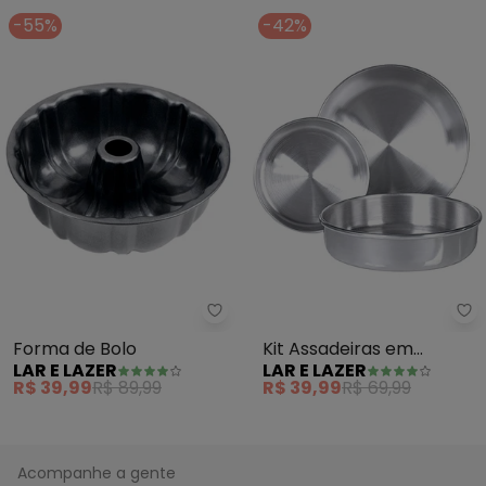
-55%
-42%
Lar e Lazer - Forma de Bolo
La
Forma de Bolo
Kit Assadeiras em
LAR E LAZER
LAR E LAZER
Alumínio (Redondas) 3
R$ 39,99
R$ 89,99
R$ 39,99
R$ 69,99
Peças
Acompanhe a gente