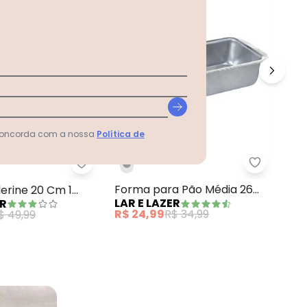
 concorda com a nossa
Política de
 1 Peça
 Formas de Pizza 3 Peças
Lar e Laz
Lar e Lazer - Forma Baillerine 20 Cm 1 Peç
Ass
Forma para Pão Média 26
lerine 20 Cm 1
LAR
LAR E LAZER
ER
cm
R$ 
R$ 24,99
R$ 34,99
$ 49,99