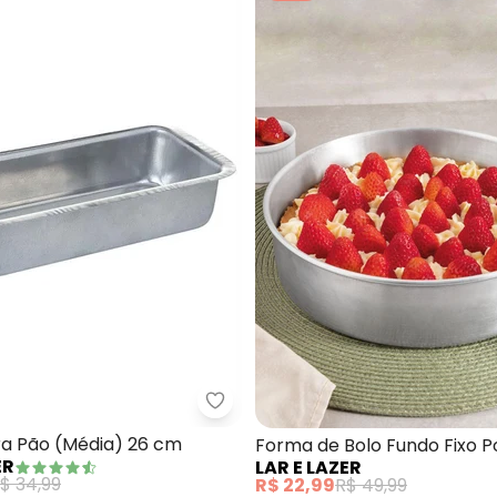
Lar e Lazer - Forma para Pão (
orma de Bolo
a Pão (Média) 26 cm
Forma de Bolo Fundo Fixo Po
ER
LAR E LAZER
24)
$ 34,99
R$ 22,99
R$ 49,99