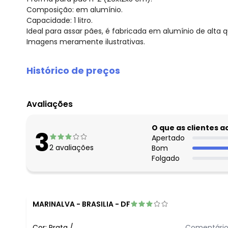
Composição: em alumínio.
Capacidade: 1 litro.
Ideal para assar pães, é fabricada em alumínio de alta
Imagens meramente ilustrativas.
Histórico de preços
O preço apresentado abaixo é o menor oferecido em al
agosto/2026
Avaliações
julho/2026
junho/2026
O que as clientes 
3
maio/2026
Apertado
2
avaliações
Bom
abril/2026
Folgado
março/2026
fevereiro/2026
MARINALVA
-
BRASILIA - DF
Cor:
Prata
/
Comentário