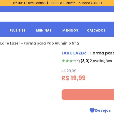
Até 10x + Frete Grátis R$199 Sul e Sudeste - cupom GANHEI
PLUS SIZE
MENINAS
MENINOS
CALÇADOS
Lar e Lazer - Forma para Pão Aluminio N° 2
LAR E LAZER
-
Forma para
(
3,0
)
2
avaliações
R$ 29,99
R$ 19,99
Desejos