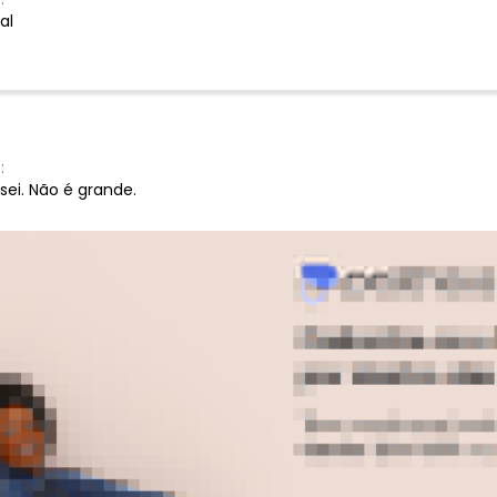
al
:
ei. Não é grande.
Ver todas as avaliações
-36%
-40%