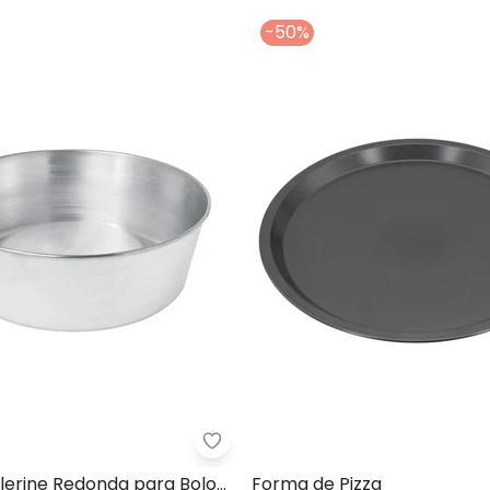
-50%
it Formas de Canudinho (Em Flandres) 12 Peças
Lar e Lazer - Forma Baillerine 
lerine Redonda para Bolo
Forma de Pizza