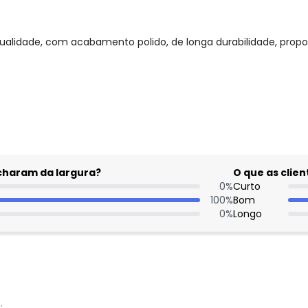
 qualidade, com acabamento polido, de longa durabilidade, propo
gum dia do mês, para o menor tamanho disponível.
acharam da largura?
O que as cli
0
%
Curto
100
%
Bom
0
%
Longo
: