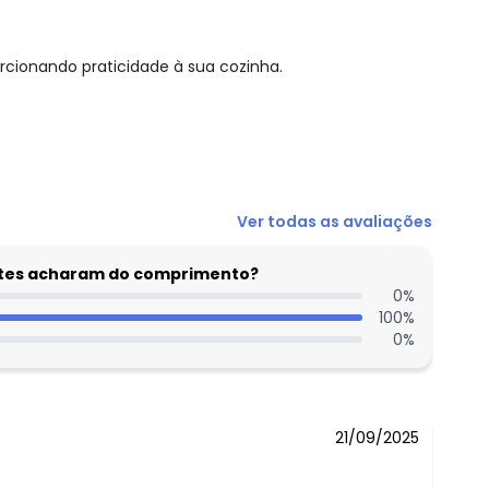
rcionando praticidade à sua cozinha.
N/D*
Ver todas as avaliações
N/D*
R$ 19,99
entes acharam do comprimento?
N/D*
0
%
100
%
N/D*
0
%
N/D*
N/D*
21/09/2025