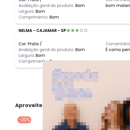
Avaliação geral do produto:
Bom
bom materi
Largura:
Bom
Comprimento:
Bom
NELMA
-
CAJAMAR - SP
Cor:
Prata
/
Comentário
Avaliação geral do produto:
Bom
É como pens
Largura:
Bom
Comprimento:
Bom
Aproveite e compre junto
-20%
-50%