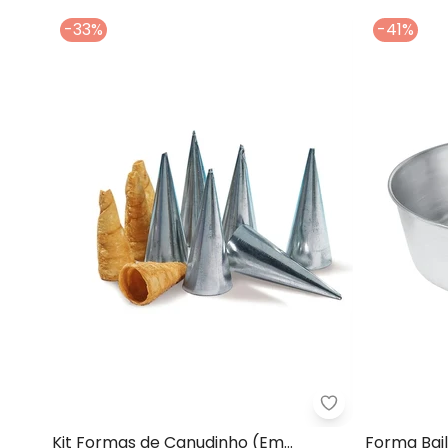
-33%
-41%
Lar e Lazer - K
Kit Formas de Canudinho (Em
Forma Bail