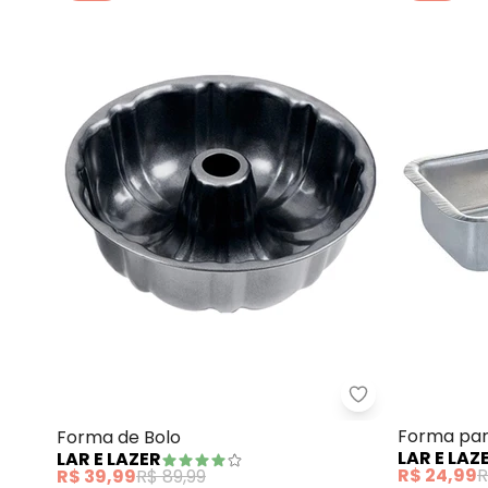
Lar e Lazer - F
Forma par
Forma de Bolo
LAR E LAZ
LAR E LAZER
R$ 24,99
R
R$ 39,99
R$ 89,99