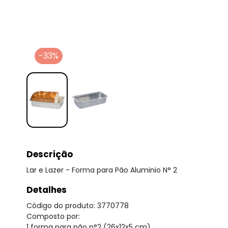
-33%
Descrição
Lar e Lazer - Forma para Pão Aluminio N° 2
Detalhes
Código do produto: 3770778
Composto por:
1 forma para pão n°2 (26x12x5 cm).