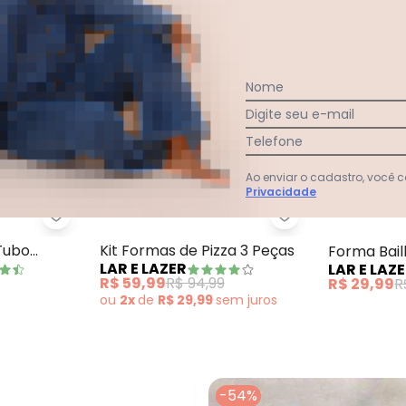
Nome
Digite seu e-mail
Telefone
Ao enviar o cadastro, você
Privacidade
 Retangular Leve Grande 37 cm
Lar e Lazer - Forma para Bolo Tubo Cônica 20 Cm
Lar e Lazer - Kit
Tubo
Kit Formas de Pizza 3 Peças
Forma Bail
LAR E LAZER
LAR E LAZ
eça
Peça
R$ 59,99
R$ 94,99
R$ 29,99
R
ou
2x
de
R$ 29,99
sem
juros
-54%