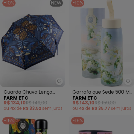
-10%
NEW
-10%
Farm Etc - Guarda Chuva Lenço 
Fa
Guarda Chuva Lenço
Garrafa que Sede 500 Ml
FARM ETC
FARM ETC
Magia Tropical (Azul)
Lago de Lótus (Cinza)
R$ 134,10
R$ 149,00
R$ 143,10
R$ 159,00
ou
4x
de
R$ 33,52
sem
juros
ou
4x
de
R$ 35,77
sem
juros
-15%
-15%