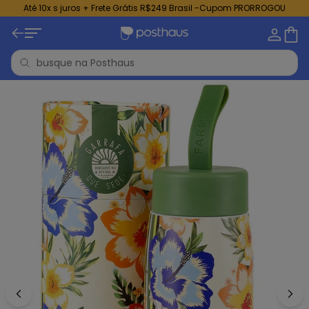
Até 10x s juros + Frete Grátis R$249 Brasil -Cupom PRORROGOU