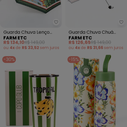
Farm Etc - Guarda Chuva Lenço
Fa
Guarda Chuva Lenço
Guarda Chuva Chuá
FARM ETC
FARM ETC
Pedra da Gavea (Verde)
Esporte Sunset (Verde)
R$ 134,10
R$ 149,00
R$ 126,65
R$ 149,00
ou
4x
de
R$ 33,52
sem
juros
ou
4x
de
R$ 31,66
sem
juros
-30%
-15%