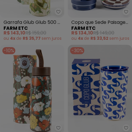
Farm Etc - Garrafa Glub Glub 50
Fa
Garrafa Glub Glub 500 Ml
Copo que Sede Paisagem
FARM ETC
FARM ETC
Flor de Lotus (Off White)
Etc (Off White)
R$ 143,10
R$ 159,00
R$ 134,10
R$ 149,00
ou
4x
de
R$ 35,77
sem
juros
ou
4x
de
R$ 33,52
sem
juros
-10%
-30%
Farm Etc - Garrafa que Sede 50
Fa