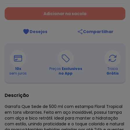
Adicionar na sacola
Desejos
Compartilhar
10
x
Preços
Exclusivos
Troca
sem juros
no App
Grátis
Descrição
Garrafa Que Sede de 500 ml com estampa Floral Tropical
em tons vibrantes. Feita em aço inoxidável, possui tampa
com alça e bico retrátil. Ideal para manter a hidratação
com estilo, unindo praticidade e o toque colorido e natural
da marca.Mantém bebidas geladas por até 24h e quentes