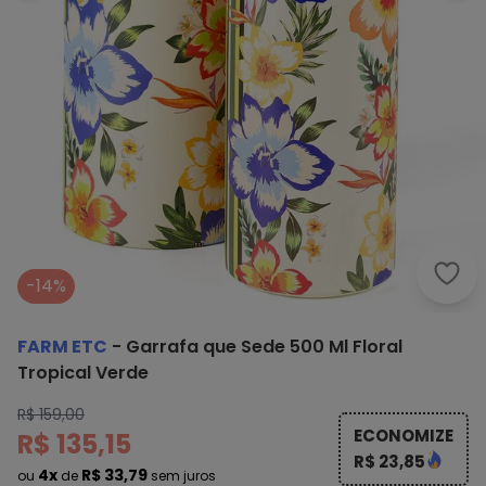
Farm
-14%
FARM ETC
-
Garrafa que Sede 500 Ml Floral
Tropical Verde
R$ 159,00
ECONOMIZE
R$ 135,15
R$ 23,85
4x
R$ 33,79
ou
de
sem juros