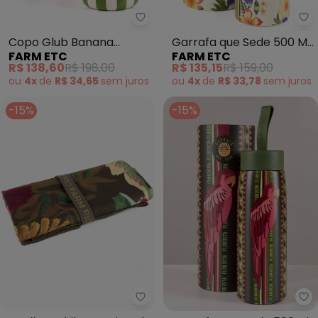
Farm Etc - Copo Glub Banana T
Fa
Copo Glub Banana
Garrafa que Sede 500 Ml
FARM ETC
FARM ETC
Tropical 500 Ml(Verde)
Floral Tropical (Verde)
R$ 138,60
R$ 198,00
R$ 135,15
R$ 159,00
ou
4x
de
R$ 34,65
sem
juros
ou
4x
de
R$ 33,78
sem
juros
-15%
-15%
Farm Etc - Toalha Tchibum Pai
Fa