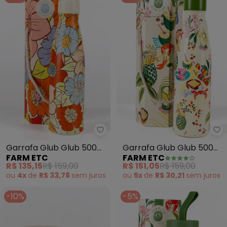
Farm Etc - Garrafa Glub Glub 5
Fa
Garrafa Glub Glub 500ml
Garrafa Glub Glub 500ml
FARM ETC
FARM ETC
Floral Carolina (Bege)
Comida de Praia (Bege)
R$ 135,15
R$ 159,00
R$ 151,05
R$ 159,00
ou
4x
de
R$ 33,78
sem
juros
ou
5x
de
R$ 30,21
sem
juros
-10%
-5%