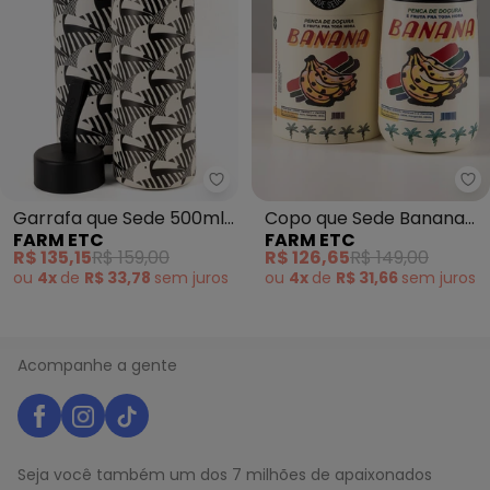
Farm Etc - Garrafa que Sede 50
Fa
Garrafa que Sede 500ml
Copo que Sede Banana
FARM ETC
FARM ETC
Bico de Tucano (Preto)
da Feira (Off White)
R$ 135,15
R$ 159,00
R$ 126,65
R$ 149,00
ou
4x
de
R$ 33,78
sem
juros
ou
4x
de
R$ 31,66
sem
juros
Acompanhe a gente
Seja você também um dos 7 milhões de apaixonados