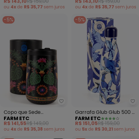
R$ 143,10
R$ 159,00
R$ 143,10
R$ 159,00
(Marrom)
(Azul)
ou
4x
de
R$ 35,77
sem
juros
ou
4x
de
R$ 35,77
sem
juros
-5%
-5%
Farm Etc - Copo que Sede Tapec
Fa
Copo que Sede
Garrafa Glub Glub 500 Ml
FARM ETC
FARM ETC
Tapecaria Tropical 500
Passarejo (Azul)
R$ 141,55
R$ 149,00
R$ 151,05
R$ 159,00
Ml (Preto)
ou
4x
de
R$ 35,38
sem
juros
ou
5x
de
R$ 30,21
sem
juros