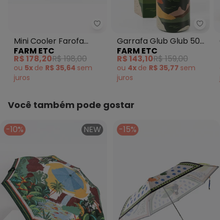
Farm Etc - Mini Cooler Farofa 
Farm 
Mini Cooler Farofa
Garrafa Glub Glub 500
FARM ETC
FARM ETC
Relevo Carioca Verde
Ml Relevo Carioca
R$ 178,20
R$ 198,00
R$ 143,10
R$ 159,00
Verde
ou
5x
de
R$ 35,64
sem
ou
4x
de
R$ 35,77
sem
juros
juros
Você também pode gostar
-10%
NEW
-15%