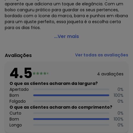
aparente que adiciona um toque de elegância. Com um
bolso canguru prático para guardar os seus pertences,
bordado com o ícone da marca, barra e punhos em ribana
para um ajuste perfeito, essa jaqueta é a escolha certa
para os dias frios.
Up Baby - Jaqueta Básica Infantil Menino Laranja
...Ver mais
Código do produto: 6964562
Modelagem: Justa
Avaliações
Ver todas as avaliações
Comprimento da manga: Longa
Forro: Não
4.5
Cinto: Não acompanha
4
avaliações
Decote frente: V
Fornecedor: MALHARIA CRISTINA LTDA / CNPJ
O que as clientes acharam da largura?
82.663.337/0001-43
Apertado
0
%
Feito: Brasil
Bom
100
%
Cuidados para conservação do produto: Lavar 40°C, Não
Folgado
0
%
Secar Em Tambor, Passar 150°C
O que as clientes acharam do comprimento?
Fechamento: Zíper
Curto
0
%
Tecido: Moletom
Bom
100
%
Composição: 50% algodão 50% poliéster
Longo
0
%