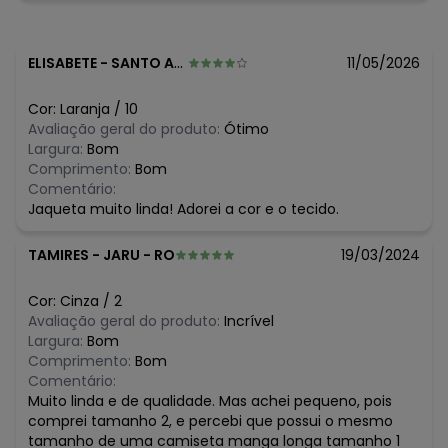
Histórico de preços
O preço apresentado abaixo é o menor oferecido em
algum dia do mês, para o menor tamanho disponível.
ELISABETE
-
SANTO ANDRE - SP
11/05/2026
N/D*
agosto/2026
N/D*
julho/2026
Cor:
Laranja
/
10
N/D*
junho/2026
Avaliação geral do produto:
Ótimo
N/D*
maio/2026
Largura:
Bom
R$ 94,95
abril/2026
Comprimento:
Bom
R$ 94,95
março/2026
Comentário:
R$ 94,95
fevereiro/2026
Jaqueta muito linda! Adorei a cor e o tecido.
TAMIRES
-
JARU - RO
19/03/2024
Cor:
Cinza
/
2
Avaliação geral do produto:
Incrível
Largura:
Bom
Comprimento:
Bom
Comentário:
Muito linda e de qualidade. Mas achei pequeno, pois
comprei tamanho 2, e percebi que possui o mesmo
tamanho de uma camiseta manga longa tamanho 1