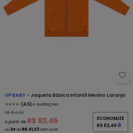
Up B
UP BABY
-
Jaqueta Básica Infantil Menino Laranja
(
4,5
)
4
avaliações
R$ 164,90
ECONOMIZE
R$ 82,45
a partir de
R$ 82,45
2x
R$ 41,23
ou
de
sem juros