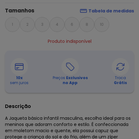
Tamanhos
Tabela de medidas
1
2
3
4
6
8
10
Produto indisponível
10
x
Preços
Exclusivos
Troca
sem juros
no App
Grátis
Descrição
A Jaqueta básica infantil masculina, escolha ideal para os
meninos que adoram conforto e estilo. É confeccionada
em moletom macio e quente, ela possui capuz que
protege a criança do sol e do frio, além de um zíper