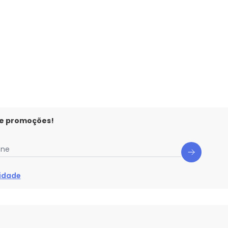
 e promoções!
one
cidade