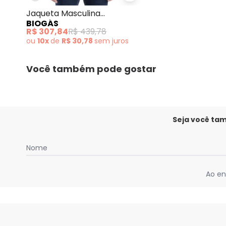
Jaqueta Masculina
BIOGÁS
Importada Preto
R$ 307,84
R$ 439,78
ou
10x
de
R$ 30,78
sem
juros
Você também pode gostar
Seja você ta
Nome
Ao en