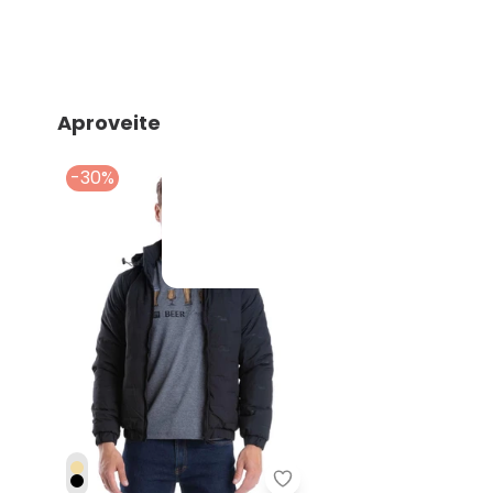
Aproveite e compre junto
-30%
Biogás - Jaqueta Mascu