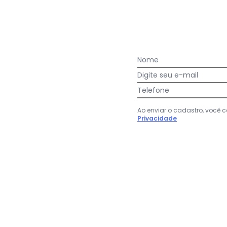
Faça a primeira avaliação
Nome
Digite seu e-mail
Telefone
Ao enviar o cadastro, você
Privacidade
lina Importada Preto