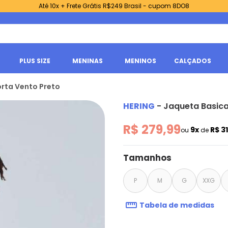
Até 10x + Frete Grátis R$249 Brasil - cupom 8DO8
PLUS SIZE
MENINAS
MENINOS
CALÇADOS
rta Vento Preto
HERING
-
Jaqueta Basica
R$ 279,99
9x
R$ 31
ou
de
Tamanhos
P
M
G
XXG
Tabela de medidas