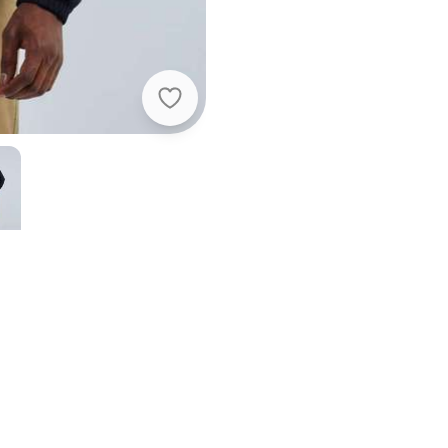
Hering - Jaqueta Basica Masculina
Preto