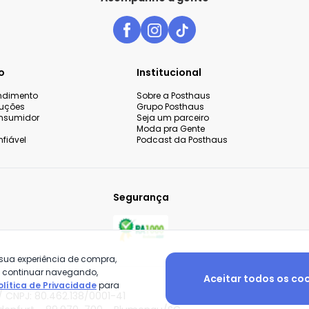
o
Institucional
endimento
Sobre a Posthaus
luções
Grupo Posthaus
nsumidor
Seja um parceiro
Moda pra Gente
fiável
Podcast da Posthaus
Segurança
 sua experiência de compra,
o continuar navegando,
Aceitar todos os co
olítica de Privacidade
para
 CNPJ: 80.462.138/0001-41