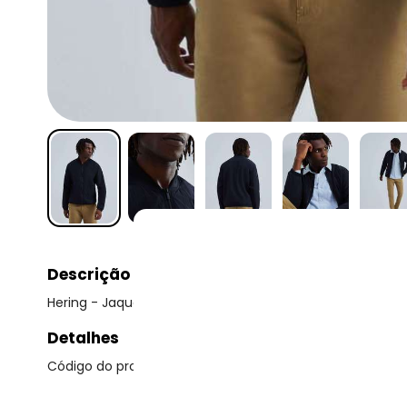
Descrição
Hering - Jaqueta Basica Masculina Bomber Corta Vento 
Detalhes
Código do produto: 22988950