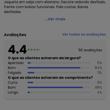
Jaqueta em sarja com elastano. Decote redondo desfiado,
frente com bolsos funcionais. Pala costas. Barras
desfiadas.
Quintess - Jaqueta Branca com Barra Desfiada
...Ver mais
Código do produto: 3253953
Modelagem: Solto
Avaliações
Ver todas as avaliações
Comprimento da manga: Longa
Decote frente: Redondo
4.4
Complemento: Bolsos; desfiado na barra; pala costas
56
avaliações
Fechamento: Botões
Tecido: Sarja
O que as clientes acharam da largura?
Composição: Conforme imagem etiqueta
Apertado
5
%
Bom
84
%
Histórico de preços
Folgado
11
%
O que as clientes acharam do comprimento?
O preço apresentado abaixo é o menor oferecido em
Curto
9
%
algum dia do mês, para o menor tamanho disponível.
Bom
88
%
R$ 99,99
agosto/2026
Longo
4
%
R$ 89,99
julho/2026
R$ 79,99
junho/2026
R$ 99,99
maio/2026
R$ 99,99
abril/2026