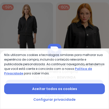
-59%
-60%
Nós utilizamos cookies e tecnologias similares para melhorar sua
experiência de compra, incluindo conteúdo relevante e
publicidade personalizada. Ao continuar navegando, entendemos
Compre pelo app e ganhe
12% OFF + frete grátis
que você está ciente e concorda com a nossa
Política de
na sua primeira compra
Endless - Jaqueta Gola Alta co
En
Privacidade
para saber mais.
Use o cupom
BEMVINDA
Jaqueta Gola Alta com
Camisa Jaqueta
ENDLESS
ENDLESS
Cadarço (Preto)
Alfaiataria (Preto)
Baixar app Posthaus
R$ 104,54
R$ 254,99
R$ 89,99
R$ 224,99
Aceitar todos os cookies
ou
3x
de
R$ 34,84
sem
juros
ou
3x
de
R$ 29,99
sem
juros
Agora não
Configurar privacidade
-60%
-57%