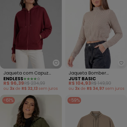
Endless - Jaqueta com Capuz 
Ju
Jaqueta com Capuz
Jaqueta Bomber
ENDLESS
JUST BASIC
Moletom Felpado
Feminina Jacquard Bege
R$ 96,39
R$ 234,99
R$ 104,93
R$ 149,90
(Vermelho)
ou
3x
de
R$ 32,13
sem
juros
ou
3x
de
R$ 34,97
sem
juros
-61%
-59%