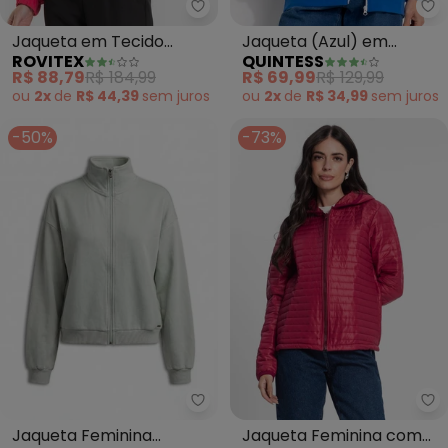
Rovitex - Jaqueta em Tecido Al
Qu
Jaqueta em Tecido
Jaqueta (Azul) em
ROVITEX
QUINTESS
Alfaiate (Vermelho)
Molecotton
R$ 88,79
R$ 184,99
R$ 69,99
R$ 129,99
ou
2x
de
R$ 44,39
sem
juros
ou
2x
de
R$ 34,99
sem
juros
-50%
-73%
Essendi - Jaqueta Feminina Mol
Ro
Jaqueta Feminina
Jaqueta Feminina com