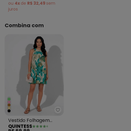
White
ou
4x
de
R$ 32,49
sem
juros
Combina com
Quintess - Vestido Folhagem Be
Vestido Folhagem
QUINTESS
Bege em Malha Fria
R$ 69,99