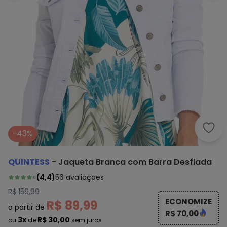
Quin
-43%
QUINTESS
-
Jaqueta Branca com Barra Desfiada
(
4,4
)
56
avaliações
R$ 159,99
ECONOMIZE
R$ 89,99
a partir de
R$ 70,00
3x
R$ 30,00
ou
de
sem juros