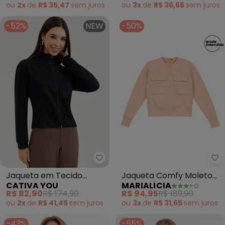
ou
2x
de
R$ 35,47
sem
juros
ou
3x
de
R$ 36,66
sem
juros
-52%
NEW
-50%
Ma
Jaqueta em Tecido
Jaqueta Comfy Moletom
CATIVA YOU
MARIALÍCIA
Texturizado (Preto)
Bolsos Frontais (Laranja)
R$ 82,90
R$ 174,90
R$ 94,95
R$ 189,90
ou
2x
de
R$ 41,45
sem
juros
ou
3x
de
R$ 31,65
sem
juros
-43%
-55%