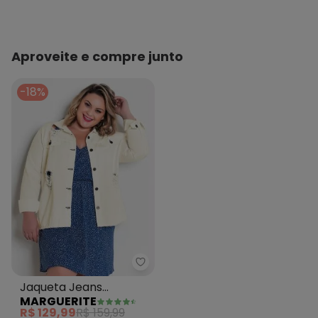
Aproveite e compre junto
-18%
Marguerite - Jaqueta Jeans Dest
Jaqueta Jeans
MARGUERITE
Destroyed Plus Size Off
R$ 129,99
R$ 159,99