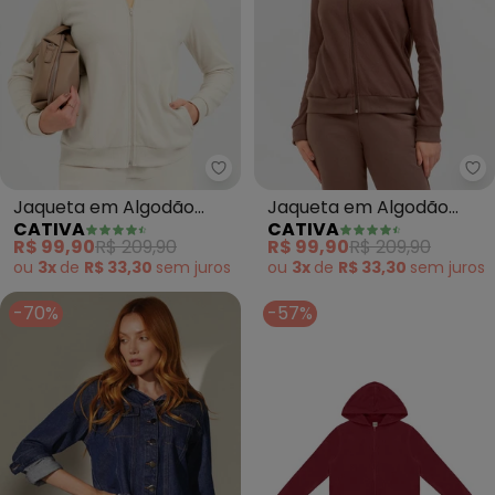
Cativa - Jaqueta em Algodão (
Ca
Jaqueta em Algodão
Jaqueta em Algodão
CATIVA
CATIVA
(Bege)
(Marrom)
R$ 99,90
R$ 209,90
R$ 99,90
R$ 209,90
ou
3x
de
R$ 33,30
sem
juros
ou
3x
de
R$ 33,30
sem
juros
-70%
-57%