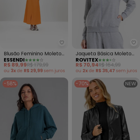
Essendi - Blusão Feminino Mole
Ro
Blusão Feminino Moletom
Jaqueta Básica Moletom
ESSENDI
ROVITEX
(Bege)
Peluciado (Cinza)
R$ 89,99
R$ 179,99
R$ 70,94
R$ 164,99
ou
3x
de
R$ 29,99
sem
juros
ou
2x
de
R$ 35,47
sem
juros
-58%
-70%
NEW