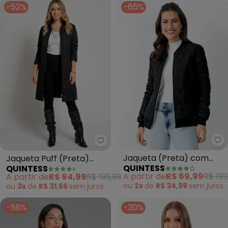
-52%
-65%
Qu
Quintess - Jaqueta Puff (Preta
Jaqueta (Preta) com
Jaqueta Puff (Preta)
QUINTESS
QUINTESS
Abertura em Zíper
Alongada com Bolsos
A partir de
R$ 69,99
R$ 199
A partir de
R$ 94,99
R$ 199,99
ou
2x
de
R$ 34,99
sem
juros
ou
3x
de
R$ 31,66
sem
juros
-58%
-30%