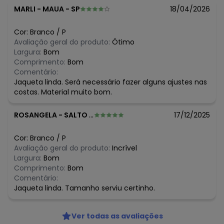
R$ 129,99
março/2026
MARLI
-
MAUA - SP
18/04/2026
R$ 109,99
fevereiro/2026
Cor:
Branco
/
P
Avaliação geral do produto:
Ótimo
Largura:
Bom
Comprimento:
Bom
Comentário:
Jaqueta linda. Será necessário fazer alguns ajustes nas
costas. Material muito bom.
ROSANGELA
-
SALTO - SP
17/12/2025
Cor:
Branco
/
P
Avaliação geral do produto:
Incrível
Largura:
Bom
Comprimento:
Bom
Comentário:
Jaqueta linda. Tamanho serviu certinho.
Ver todas as avaliações