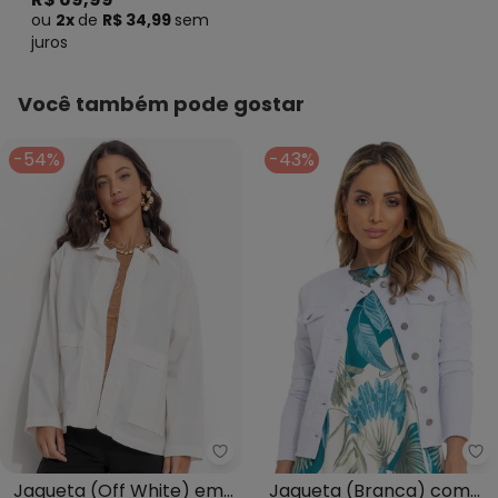
ou
2x
de
R$ 34,99
sem
juros
Você também pode gostar
-54%
-43%
Quintess - Jaqueta (Off White)
Qu
Jaqueta (Off White) em
Jaqueta (Branca) com