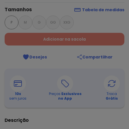
Tamanhos
Tabela de medidas
P
M
G
GG
XXG
Adicionar na sacola
Desejos
Compartilhar
10
x
Preços
Exclusivos
Troca
sem juros
no App
Grátis
Descrição