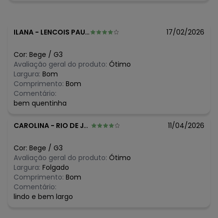
Composição: 30% algodão 3% linho 67% poliéster
Histórico de preços
ILANA
-
LENCOIS PAULISTA - SP
17/02/2026
O preço apresentado abaixo é o menor oferecido em
algum dia do mês, para o menor tamanho disponível.
Cor:
Bege
/
G3
N/D*
agosto/2026
Avaliação geral do produto:
Ótimo
N/D*
julho/2026
Largura:
Bom
N/D*
junho/2026
Comprimento:
Bom
N/D*
maio/2026
Comentário:
R$ 94,95
abril/2026
bem quentinha
R$ 56,97
março/2026
R$ 104,44
fevereiro/2026
CAROLINA
-
RIO DE JANEIRO - RJ
11/04/2026
Cor:
Bege
/
G3
Avaliação geral do produto:
Ótimo
Largura:
Folgado
Comprimento:
Bom
Comentário:
lindo e bem largo