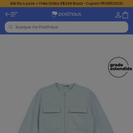
Até 10x s juros + Frete Grátis R$249 Brasil -Cupom PRORROGOU