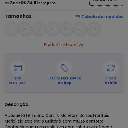
3x
R$ 34,81
ou
de
sem juros
Tamanhos
Tabela de medidas
P
M
G
GG
G1
G2
G3
Produto indisponível
10
x
Preços
Exclusivos
Troca
sem juros
no App
Grátis
Descrição
A Jaqueta Feminina Comfy Moletom Bolsos Frontais
Marialícia traz estilo utilitário com muito conforto.
Confeccionada em moletom com linho, que oferece