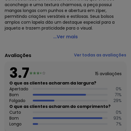
aconchego e uma textura charmosa, a peça possui
mangas longas com punhos e abertura em zíper,
permitindo criações versáteis e estilosas. Seus bolsos
amplos com lapela dão um destaque especial para a
jaqueta e trazem praticidade para o visual.
Marialícia - Jaqueta Comfy Moletom Bolsos Frontais
...Ver mais
Azul
Código do produto: 7941990
Avaliações
Ver todas as avaliações
Modelagem: Ampla
Comprimento da manga: Longa
3.7
Decote frente: Redondo
15
avaliações
Fornecedor: ELIAN INDUSTRIA TEXTIL LTDA / CNPJ
82.698.085/0001-98
O que as clientes acharam da largura?
Feito: Brasil
Apertado
0
%
Cuidados para conservação do produto: Lavagem a mão -
Bom
71
%
Não alvejar - Não secar em tambor - Secagem em varal -
Folgado
29
%
Temperatura máxima da base do ferro a 110° C sem vapor
O que as clientes acharam do comprimento?
- Não limpar a seco
Curto
0
%
Observação: Bolso com lapela - Punho na barra e manga
Bom
93
%
Fechamento: Zíper
Longo
7
%
Tecido: Moletom com linho