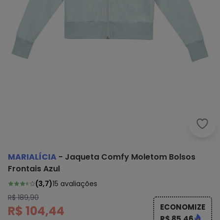
Mari
MARIALÍCIA
-
Jaqueta Comfy Moletom Bolsos
Frontais Azul
(
3,7
)
15
avaliações
R$ 189,90
ECONOMIZE
R$ 104,44
R$ 85,46