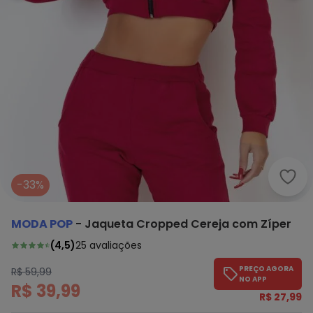
Moda
-33%
MODA POP
-
Jaqueta Cropped Cereja com Zíper
(
4,5
)
25
avaliações
PREÇO AGORA
R$ 59,99
NO APP
R$ 39,99
R$ 27,99