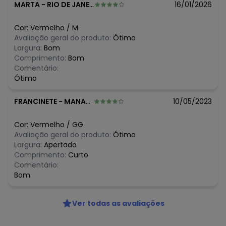
N/D*
abril/2026
MARTA
-
RIO DE JANEIRO - RJ
16/01/2026
N/D*
março/2026
N/D*
fevereiro/2026
Cor:
Vermelho
/
M
Avaliação geral do produto:
Ótimo
Largura:
Bom
Comprimento:
Bom
Comentário:
Ótimo
FRANCINETE
-
MANAUS - AM
10/05/2023
Cor:
Vermelho
/
GG
Avaliação geral do produto:
Ótimo
Largura:
Apertado
Comprimento:
Curto
Comentário:
Bom
Ver todas as avaliações