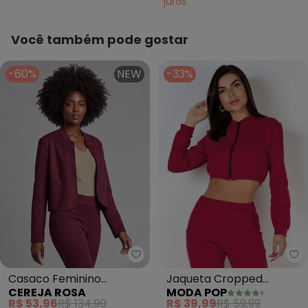
juros
Você também pode gostar
-60%
NEW
-33%
Cereja Rosa - Casaco Feminino
Mo
Casaco Feminino
Jaqueta Cropped
CEREJA ROSA
MODA POP
Montaria Aveludado
(Cereja) com Zíper
R$ 53,96
R$ 134,90
R$ 39,99
R$ 59,99