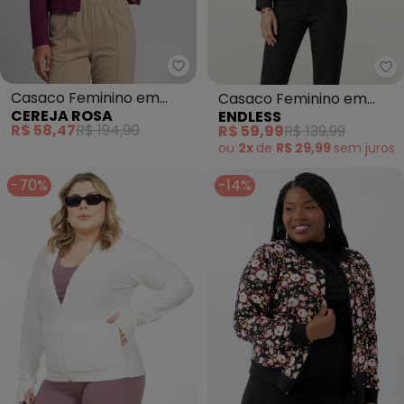
Cereja Rosa - Casaco Feminino
En
Casaco Feminino em
Casaco Feminino em
CEREJA ROSA
ENDLESS
Moletinho com Bolso
Tecido Tactel Aqualight
R$ 58,47
R$ 194,90
R$ 59,99
R$ 139,99
(Roxo)
(Preto)
ou
2x
de
R$ 29,99
sem
juros
-70%
-14%