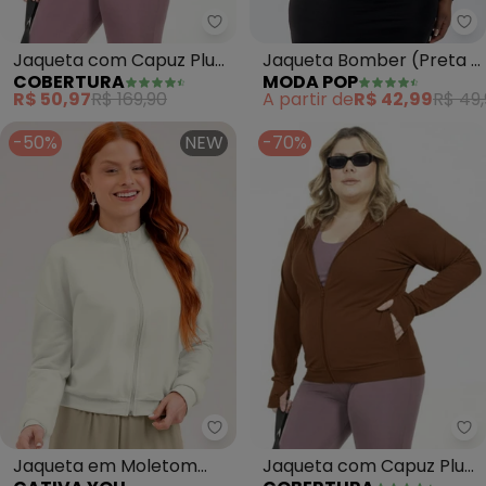
Cobertura - Jaqueta com Capuz
Mo
Jaqueta com Capuz Plus
Jaqueta Bomber (Preta e
COBERTURA
MODA POP
Size (Branco)
Floral)
R$ 50,97
R$ 169,90
A partir de
R$ 42,99
R$ 49,
-50%
NEW
-70%
Cativa You - Jaqueta em Molet
Co
Jaqueta em Moletom
Jaqueta com Capuz Plus