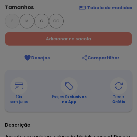
Tamanhos
Tabela de medidas
P
M
G
GG
Adicionar na sacola
Desejos
Compartilhar
10
x
Preços
Exclusivos
Troca
sem juros
no App
Grátis
Descrição
Jaqueta em moletom peluciado. Modelo cropped. Decote