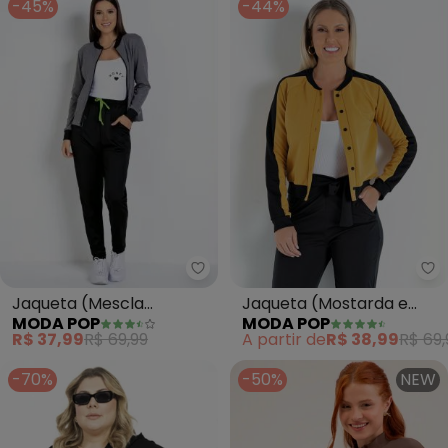
-45%
-44%
Moda Pop - Jaqueta (Mescla C
Mo
Jaqueta (Mescla
Jaqueta (Mostarda e
MODA POP
MODA POP
Chumbo) e Estampa
Preta) com Estampa nas
R$ 37,99
R$ 69,99
A partir de
R$ 38,99
R$ 69,
Neon nas Costas
Costas
-70%
-50%
NEW