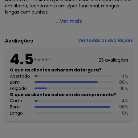
em ribana, fechamento em zíper funcional, mangas
longas com punhos.
Moda Pop - Jaqueta Cropped Cereja com Zíper
...Ver mais
Código do produto: 3230512
Modelagem: Solto
Avaliações
Ver todas as avaliações
Comprimento da manga: Longa
Modelo da manga: Com punho
4.5
Comprimento: Cropped
25
avaliações
Observação: Modelo cropped - Zíper
Fechamento: Zíper
O que as clientes acharam da largura?
Tecido: Moletom com pelúcia
Apertado
4
%
Composição: Conforme imagem etiqueta
Bom
80
%
Folgado
16
%
Histórico de preços
O que as clientes acharam do comprimento?
Curto
4
%
O preço apresentado abaixo é o menor oferecido em
Bom
96
%
algum dia do mês, para o menor tamanho disponível.
Longo
0
%
N/D*
agosto/2026
R$ 44,99
julho/2026
R$ 44,99
junho/2026
R$ 39,99
maio/2026