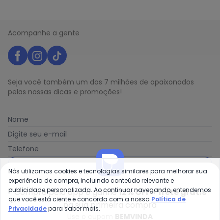
Acompanhe a gente
Seja você também um dos 7 milhões de apaixonados
pelas nossas dicas e promoções!
Nome
Digite seu e-mail
Telefone
Receber novidades
Nós utilizamos cookies e tecnologias similares para melhorar sua
experiência de compra, incluindo conteúdo relevante e
publicidade personalizada. Ao continuar navegando, entendemos
Compre pelo app e ganhe
12% OFF + frete grátis
Ao enviar o cadastro, você concorda com a nossa
Política
que você está ciente e concorda com a nossa
Política de
de Privacidade
na sua primeira compra
Privacidade
para saber mais.
Use o cupom
BEMVINDA