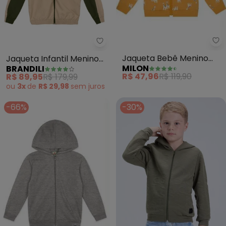
Mi
Brandili - Jaqueta Infantil Meni
Jaqueta Bebê Menino
Jaqueta Infantil Menino
MILON
BRANDILI
(Amarelo)
em Microfibra (Verde)
R$ 47,96
R$ 119,90
R$ 89,95
R$ 179,99
ou
3x
de
R$ 29,98
sem
juros
-66%
-30%