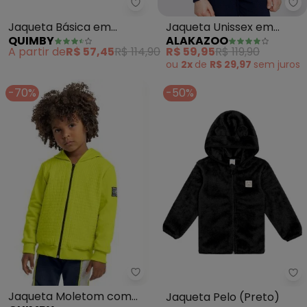
Quimby - Jaqueta Básica em Mo
Al
Jaqueta Básica em
Jaqueta Unissex em
QUIMBY
ALAKAZOO
Moletom Infantil
Moletom com Capuz
A partir de
R$ 57,45
R$ 114,90
R$ 59,95
R$ 119,90
(Marrom)
(Azul)
ou
2x
de
R$ 29,97
sem
juros
-70%
-50%
Quimby - Jaqueta Moletom com
Ab
Jaqueta Moletom com
Jaqueta Pelo (Preto)