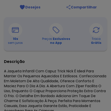
Desejos
Compartilhar
10
x
Preços
Exclusivos
Troca
sem juros
no App
Grátis
Descrição
A Jaqueta Infantil Com Capuz Trick Nick É Ideal Para
Manter Os Pequenos Aquecidos E Estilosos. Confeccionada
Em Moletom De Alta Qualidade, Oferece Conforto E
Maciez Para O Dia A Dia. A Abertura Com Zíper Facilita O
Uso, Enquanto O Capuz Proporciona Proteção Extra Contra
O Frio. O Detalhe Em Bordado Adiciona Um Toque De
Charme E Sofisticação À Peça. Perfeita Para Momentos
Casuais, Essa Jaqueta Garante Estilo, Praticidade E
Aconchego Para As Crianças.