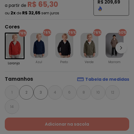
R$ 209,69
R$ 65,30
a partir de
2x
R$ 32,65
ou
de
sem juros
Cores
76%
76%
76%
50%
76%
Azul
Preto
Verde
Marrom
Laranja
Tamanhos
Tabela de medidas
1
2
3
4
6
8
10
12
14
Adicionar na sacola