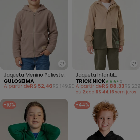
Guloseima - Jaqueta Menino Po
Tr
Jaqueta Menino Poliéster
Jaqueta Infantil
GULOSEIMA
TRICK NICK
Térmico Marrom
Masculina com Capuz
A partir de
R$ 52,46
R$ 149,90
A partir de
R$ 88,33
R$ 239
(Marrom)
ou
2x
de
R$ 44,16
sem
juros
-10%
-44%