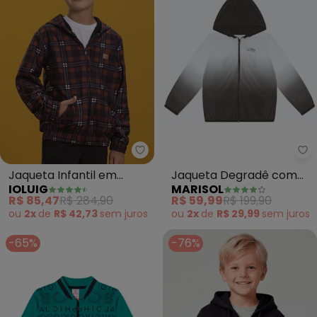
Ioluig - Jaqueta Infantil em M
Ma
Jaqueta Infantil em
Jaqueta Degradê com
IOLUIG
MARISOL
Molecotton Xadrez
Capuz (Preto)
R$ 85,47
R$ 284,90
R$ 59,99
R$ 199,90
(Marrom)
ou
2x
de
R$ 42,73
sem
juros
ou
2x
de
R$ 29,99
sem
juros
-65%
-76%