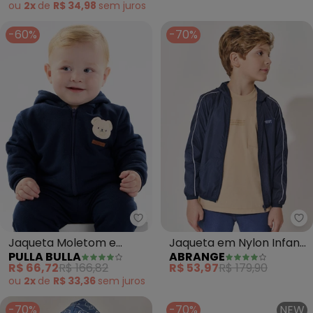
ou
2x
de
R$ 34,98
sem
juros
-60%
-70%
Pulla Bulla - Jaqueta Moletom e
Ab
Jaqueta Moletom e
Jaqueta em Nylon Infantil
PULLA BULLA
ABRANGE
Carneirinho (Azul)
Menino (Azul)
R$ 66,72
R$ 166,82
R$ 53,97
R$ 179,90
ou
2x
de
R$ 33,36
sem
juros
-70%
-70%
NEW