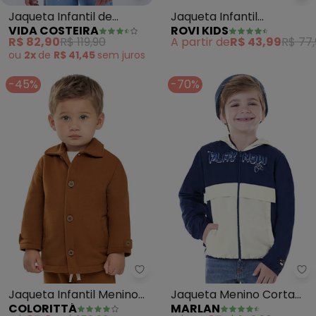
Jaqueta Infantil de
Jaqueta Infantil
VIDA COSTEIRA
ROVI KIDS
Térmica Lisa com Zíper
Masculina Básico (Cinza)
R$ 82,90
R$ 119,90
A partir de
R$ 43,99
R$ 77
(Rosa)
ou
2x
de
R$ 41,45
sem
juros
-45%
-70%
Colorittá - Jaqueta Infantil M
Ma
Jaqueta Infantil Menino
Jaqueta Menino Corta
COLORITTÁ
MARLAN
Moletom Piquê (Marrom)
Vento Play Now (Azul)