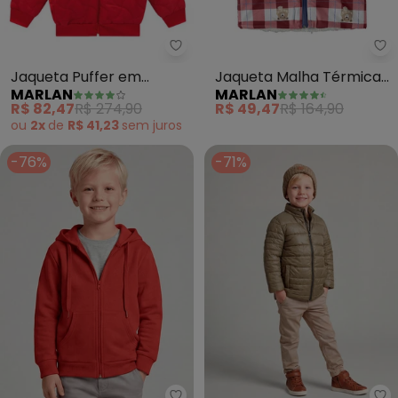
Marlan - Jaqueta Puffer em Mat
Ma
Jaqueta Puffer em
Jaqueta Malha Térmica
MARLAN
MARLAN
Matelassê Microfibra
Ursinhos Xadrez
R$ 82,47
R$ 274,90
R$ 49,47
R$ 164,90
(Vermelho)
(Vermelho)
ou
2x
de
R$ 41,23
sem
juros
-76%
-71%