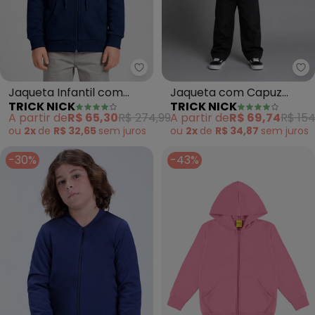
Trick Nick - Jaqueta Infantil co
Tr
Jaqueta Infantil com
Jaqueta com Capuz
TRICK NICK
TRICK NICK
Capuz (Azul)
Masculino Cotelê (Preto)
A partir de
R$ 65,30
R$ 274,99
A partir de
R$ 69,74
R$ 154
ou
2x
de
R$ 32,65
sem
juros
ou
2x
de
R$ 34,87
sem
juros
-30%
-43%