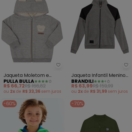
Pulla Bulla - Jaqueta Moletom e
Br
Jaqueta Moletom e
Jaqueta Infantil Menino
PULLA BULLA
BRANDILI
Carneirinho (Cinza)
em Moletom (Cinza)
R$ 66,72
R$ 166,82
R$ 63,99
R$ 159,99
ou
2x
de
R$ 33,36
sem
juros
ou
2x
de
R$ 31,99
sem
juros
-60%
-70%