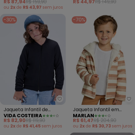
R$ 87,94
R$ 159,90
R$ 44,97
R$ 149,90
ou
2x
de
R$ 43,97
sem
juros
-30%
-70%
Vida Costeira - Jaqueta Infanti
Ma
Jaqueta Infantil de
Jaqueta Infantil em
VIDA COSTEIRA
MARLAN
Térmica Lisa com Zíper
Moletom Listrado
R$ 82,90
R$ 119,90
R$ 61,47
R$ 204,90
(Preto)
(Marrom)
ou
2x
de
R$ 41,45
sem
juros
ou
2x
de
R$ 30,73
sem
juros