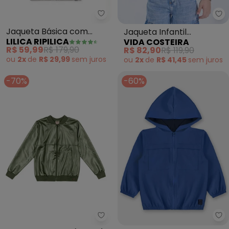
Lilica Ripilica - Jaqueta Básic
Vi
Jaqueta Básica com
Jaqueta Infantil
LILICA RIPILICA
VIDA COSTEIRA
Capuz Moletom Unissex
Masculina de Jaquard 3d
R$ 59,99
R$ 179,90
R$ 82,90
R$ 119,90
(Cinza)
(Verde)
ou
2x
de
R$ 29,99
sem
juros
ou
2x
de
R$ 41,45
sem
juros
-70%
-60%
Colorittá - Jaqueta Menino (Ve
Up