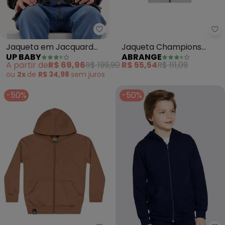
Up Baby - Jaqueta em Jacquard
Ab
Jaqueta em Jacquard
Jaqueta Champions
UP BABY
ABRANGE
para Bebê Menino
(Azul)
A partir de
R$ 69,96
R$ 199,90
R$ 55,54
R$ 111,09
(Preto)
ou
2x
de
R$ 34,98
sem
juros
-50%
-50%