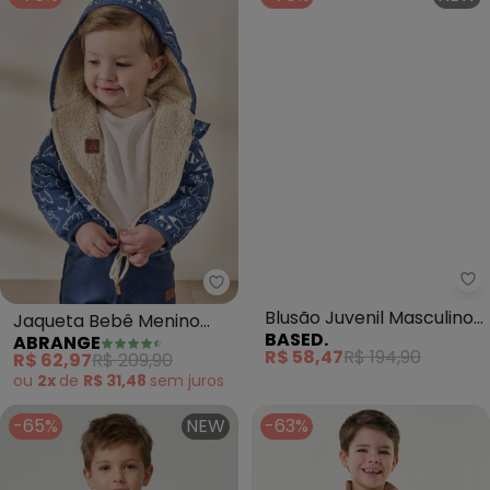
Ba
Abrange - Jaqueta Bebê Menino 
Blusão Juvenil Masculino
Jaqueta Bebê Menino
BASED.
ABRANGE
em Moletom com Capuz
Animais da Floresta
R$ 58,47
R$ 194,90
R$ 62,97
R$ 209,90
(Marrom)
(Azul)
ou
2x
de
R$ 31,48
sem
juros
-65%
NEW
-63%