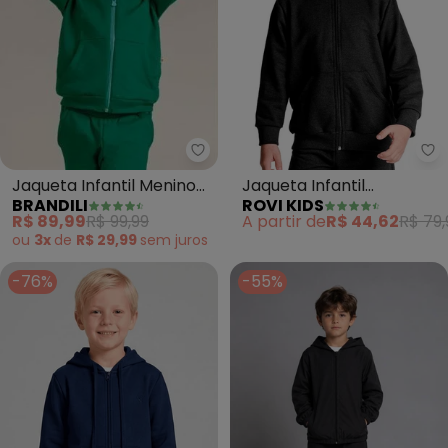
Brandili - Jaqueta Infantil Me
Ro
Jaqueta Infantil Menino
Jaqueta Infantil
BRANDILI
ROVI KIDS
em Moletom (Verde)
Masculina Básico (Preto)
R$ 89,99
R$ 99,99
A partir de
R$ 44,62
R$ 79,
ou
3x
de
R$ 29,99
sem
juros
-76%
-55%