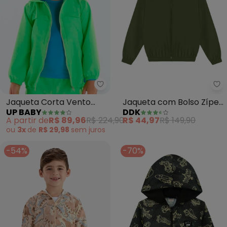
Up Baby - Jaqueta Corta Vento 
Dd
Jaqueta Corta Vento
Jaqueta com Bolso Zíper
UP BABY
DDK
Infantil Menino (Verde)
e Recortes (Verde)
A partir de
R$ 89,96
R$ 224,90
R$ 44,97
R$ 149,90
ou
3x
de
R$ 29,98
sem
juros
-54%
-70%