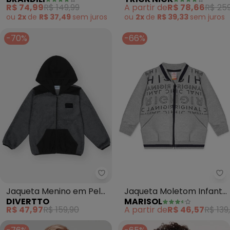
em Moletom (Verde)
R$ 74,99
R$ 149,99
A partir de
R$ 78,66
R$ 259
ou
2x
de
R$ 37,49
sem
juros
ou
2x
de
R$ 39,33
sem
juros
-70%
-66%
Divertto - Jaqueta Menino em P
Ma
Jaqueta Menino em Pelo
Jaqueta Moletom Infantil
DIVERTTO
MARISOL
(Cinza)
Masculina (Cinza)
R$ 47,97
R$ 159,90
A partir de
R$ 46,57
R$ 139