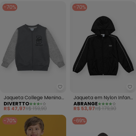
-70%
-70%
Divertto - Jaqueta College Men
Ab
Jaqueta College Menino
Jaqueta em Nylon Infantil
DIVERTTO
ABRANGE
(Cinza)
Menino (Preto)
R$ 47,97
R$ 159,90
R$ 53,97
R$ 179,90
-70%
-69%