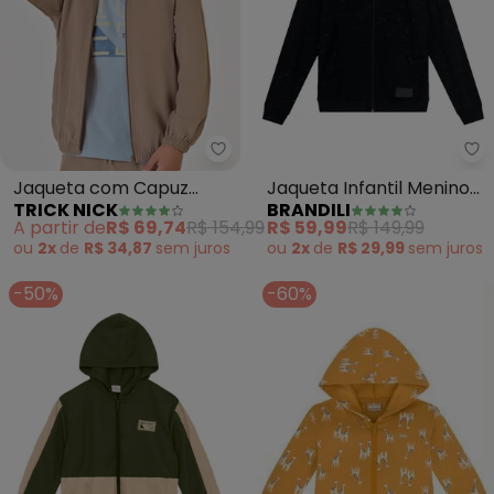
Trick Nick - Jaqueta com Capu
Br
Jaqueta com Capuz
Jaqueta Infantil Menino
TRICK NICK
BRANDILI
Masculino Cotelê
em Moletom (Preto)
A partir de
R$ 69,74
R$ 154,99
R$ 59,99
R$ 149,99
(Marrom)
ou
2x
de
R$ 34,87
sem
juros
ou
2x
de
R$ 29,99
sem
juros
-50%
-60%