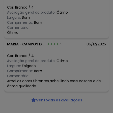
N/D*
abril/2026
N/D*
março/2026
Cor:
Branco
/
4
N/D*
fevereiro/2026
Avaliação geral do produto:
Ótimo
Largura:
Bom
Comprimento:
Bom
Comentário:
Ótimo
MARIA
-
CAMPOS DOS GOYTACAZES - RJ
06/12/2025
Cor:
Branco
/
4
Avaliação geral do produto:
Ótimo
Largura:
Folgado
Comprimento:
Bom
Comentário:
Amei as cores fibrantes,achei lindo esse casaco e de
ótima qualidade
Ver todas as avaliações