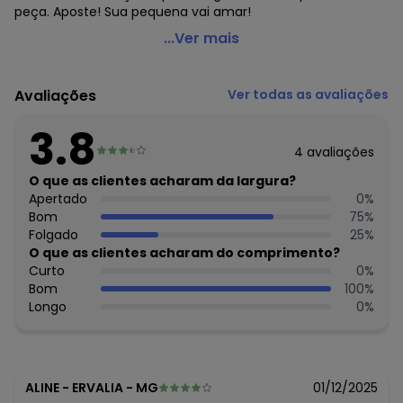
peça. Aposte! Sua pequena vai amar!
Lilica Ripilica - Jaqueta Infantil MeninaBranco
...Ver mais
Código do produto: 6764821
Modelagem: Ampla
Avaliações
Ver todas as avaliações
Comprimento da manga: Longa
Decote frente: V
3.8
Fornecedor: MARISOL / CNPJ 20.454.870/0090-1
4
avaliações
Feito: Brasil
Cuidados para conservação do produto: NÃO ALVEJAR, NÃO
O que as clientes acharam da largura?
LAVAR A SECO, NÃO SECAR EM TAMBOR
Apertado
0
%
Tecido: Sintético
Bom
75
%
Composição: Poliéster 96% elastano 4%
Folgado
25
%
O que as clientes acharam do comprimento?
Histórico de preços
Curto
0
%
Bom
100
%
O preço apresentado abaixo é o menor oferecido em
Longo
0
%
algum dia do mês, para o menor tamanho disponível.
N/D*
agosto/2026
N/D*
julho/2026
N/D*
junho/2026
R$ 59,9
maio/2026
ALINE
-
ERVALIA - MG
01/12/2025