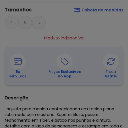
Tamanhos
Tabela de medidas
4
5
12
Produto indisponível
5
x
Preços
Exclusivos
Troca
sem juros
no App
Grátis
Descrição
Jaqueta para menina confeccionada em tecido plano
sublimado com elastano. Superestilosa, possui
fechamento em zíper, elástico nos punhos e cintura,
detalhe com o laço da personagem e estampa em toda a