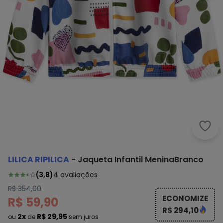
Lili
LILICA RIPILICA
-
Jaqueta Infantil MeninaBranco
(
3,8
)
4
avaliações
R$ 354,00
ECONOMIZE
R$ 59,90
R$ 294,10
2x
R$ 29,95
ou
de
sem juros