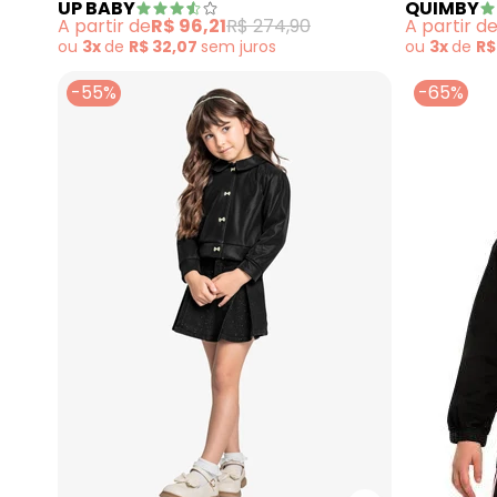
UP BABY
QUIMBY
A partir de
R$ 96,21
R$ 274,90
A partir d
ou
3x
de
R$ 32,07
sem
juros
ou
3x
de
R$
-55%
-65%