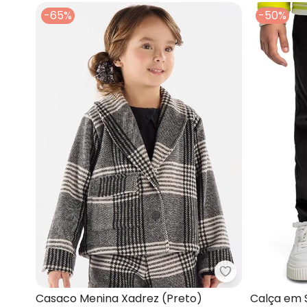
-65%
-50%
Up Baby - Casa
Casaco Menina Xadrez (Preto)
Calça em 