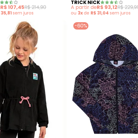
TRICK NICK
e
R$ 107,45
R$ 214,90
A partir de
R$ 93,12
R$ 229,9
 35,81
sem
juros
ou
3x
de
R$ 31,04
sem
juros
-60%