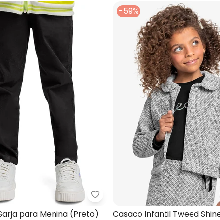
-59%
co Menina Xadrez (Preto)
Quimby - Calça em Sarja para M
Sarja para Menina (Preto)
Casaco Infantil Tweed Shin