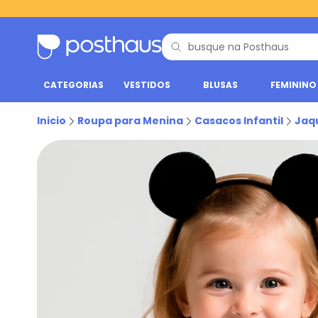
CATEGORIAS
VESTIDOS
BLUSAS
FEMININO
Inicio
Roupa para Menina
Casacos Infantil
Jaq