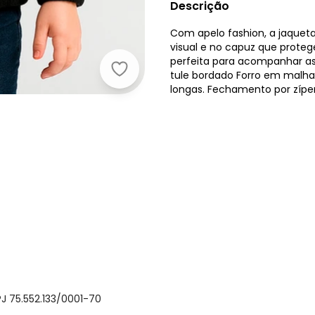
Descrição
Com apelo fashion, a jaqueta 
visual e no capuz que proteg
perfeita para acompanhar as
Alakazoo - Jaqueta Menina com Ca
tule bordado Forro em malh
longas. Fechamento por zíper
J 75.552.133/0001-70