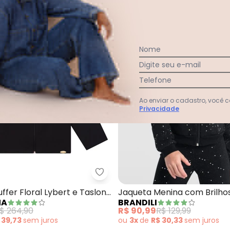
Nome
Digite seu e-mail
Telefone
Ao enviar o cadastro, você
Privacidade
eta de Moletom Infantil Menina (Preto)
Milli e Nina - Jaqueta Puffer Flor
ffer Floral Lybert e Taslon
Jaqueta Menina com Brilhos
NA
BRANDILI
$ 264,90
R$ 90,99
R$ 129,99
 39,73
sem
juros
ou
3x
de
R$ 30,33
sem
juros