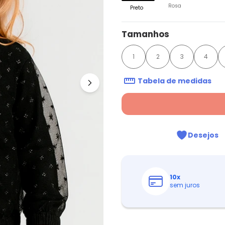
Rosa
Preto
Tamanhos
1
2
3
4
Tabela de medidas
Desejos
10
x
sem juros