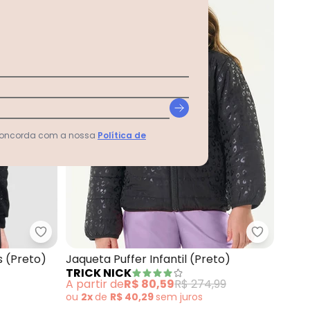
 concorda com a nossa
Política de
al Lybert e Taslon (Preto)
Brandili - Jaqueta Menina com Brilhos (Preto)
Trick Nick
 (Preto)
Jaqueta Puffer Infantil (Preto)
TRICK NICK
A partir de
R$ 80,59
R$ 274,99
ou
2x
de
R$ 40,29
sem
juros