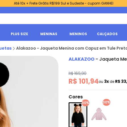
Até 10x + Frete Grátis R$199 Sul e Sudeste - cupom GANHEI
PLUS SIZE
MENINAS
MENINOS
CALÇADOS
uetas
Alakazoo - Jaqueta Menina com Capuz em Tule Pret
ALAKAZOO
-
Jaqueta Me
R$ 169,90
R$ 101,94
3x
R$ 33
ou
de
Cores
30%
30%