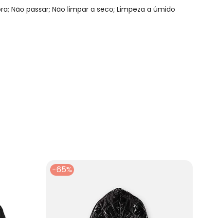
; Não passar; Não limpar a seco; Limpeza a úmido
N/D*
R$ 118,93
N/D*
N/D*
N/D*
N/D*
N/D*
-65%