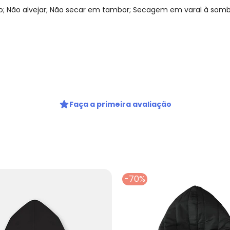
 Não alvejar; Não secar em tambor; Secagem em varal à sombra
gum dia do mês, para o menor tamanho disponível.
Faça a primeira avaliação
-70%