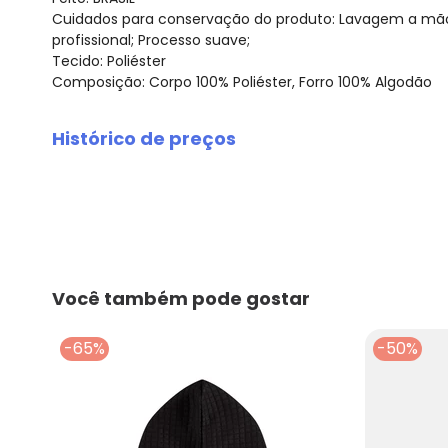
Cuidados para conservação do produto: Lavagem a mão;
profissional; Processo suave;
Tecido: Poliéster
Composição: Corpo 100% Poliéster, Forro 100% Algodão
Histórico de preços
O preço apresentado abaixo é o menor oferecido em al
agosto/2026
julho/2026
junho/2026
maio/2026
abril/2026
Você também pode gostar
março/2026
fevereiro/2026
-65%
-50%