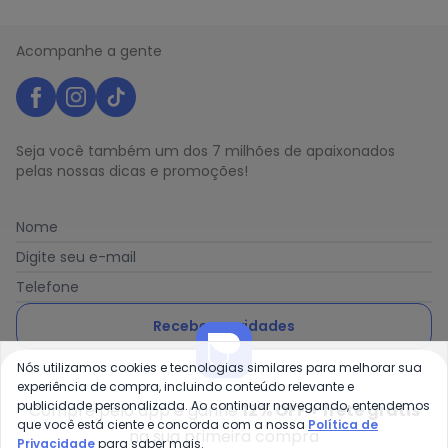
Acompanhe a gente
Seja você também um dos 7 milhões de apaixonados
pelas nossas dicas e promoções!
Nome
Digite seu e-mail
Telefone
Receber novidades
Nós utilizamos cookies e tecnologias similares para melhorar sua
Ao enviar o cadastro, você concorda com a nossa
Política
experiência de compra, incluindo conteúdo relevante e
de Privacidade
publicidade personalizada. Ao continuar navegando, entendemos
Compre pelo app e ganhe
12% OFF + frete grátis
que você está ciente e concorda com a nossa
Política de
na sua primeira compra
Privacidade
para saber mais.