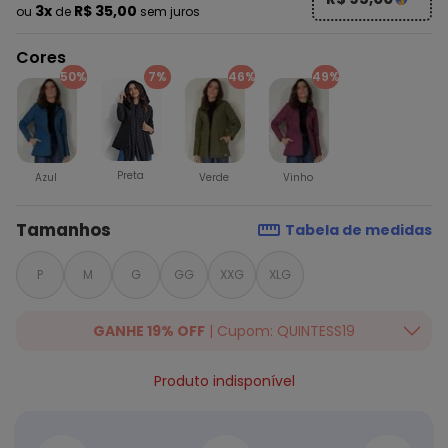
3x
R$ 35,00
ou
de
sem juros
Cores
50%
7%
46%
49%
Preta
Azul
Verde
Vinho
Tamanhos
Tabela de medidas
P
M
G
GG
XXG
XLG
GANHE 19% OFF
| Cupom: QUINTESS19
Ganhe 19% OFF Extra em qualquer valor, usando o cupom:
Produto indisponível
QUINTESS19. Válido para toda loja Quintess, até 07/08/2026.