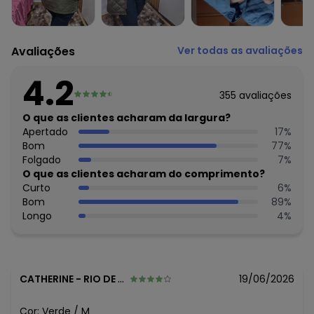
Histórico de preços
O preço apresentado abaixo é o menor oferecido em
Avaliações
Ver todas as avaliações
algum dia do mês, para o menor tamanho disponível.
N/D*
agosto/2026
4.2
N/D*
julho/2026
355
avaliações
N/D*
junho/2026
R$ 89,99
O que as clientes acharam da largura?
maio/2026
R$ 89,99
Apertado
17
%
abril/2026
R$ 89,99
Bom
77
%
março/2026
R$ 101,99
Folgado
7
%
fevereiro/2026
O que as clientes acharam do comprimento?
Curto
6
%
Bom
89
%
Longo
4
%
CATHERINE
-
RIO DE JANEIRO - RJ
19/06/2026
Cor:
Verde
/
M