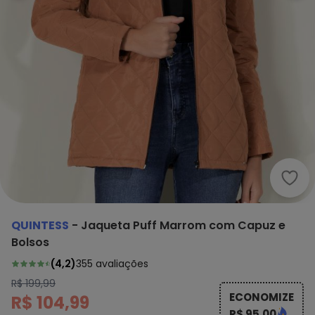
Quin
QUINTESS
-
Jaqueta Puff Marrom com Capuz e
Bolsos
(
4,2
)
355
avaliações
R$ 199,99
ECONOMIZE
R$ 104,99
R$ 95,00