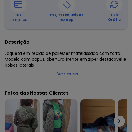
10
x
Preços
Exclusivos
Troca
sem juros
no App
Grátis
Descrição
Jaqueta em tecido de poliéster matelassado com forro.
Modelo com capuz, abertura frente em zíper destacável e
bolsos laterais.
Quintess - Jaqueta Puff Marrom com Capuz e Bolsos
...Ver mais
Código do produto: 3452948
Modelagem: Solto
Fotos das Nossas Clientes
Forro: Possui
Decote costas: Capuz
Complemento: Bolsos
Observação: Bolsos.
Fechamento: Zíper
Tecido: Tactel
Composição: 100% poliéster