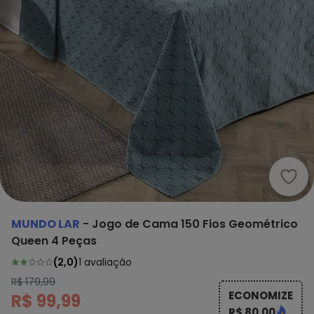
Mund
MUNDO LAR
-
Jogo de Cama 150 Fios Geométrico
Queen 4 Peças
(
2,0
)
1
avaliação
R$ 179,99
ECONOMIZE
R$ 99,99
R$ 80,00