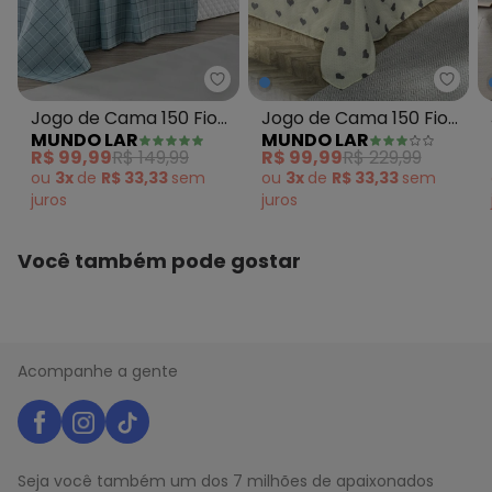
O preço apresentado abaixo é o menor oferecido em
algum dia do mês, para o menor tamanho disponível.
N/D*
agosto/2026
N/D*
julho/2026
Mundo Lar - Jogo de Cama 150 F
Mundo
N/D*
junho/2026
Jogo de Cama 150 Fios
Jogo de Cama 150 Fios
N/D*
maio/2026
MUNDO LAR
MUNDO LAR
R$ 99,99
Grid Azul Queen 4
Floral Queen 4 Peças
abril/2026
R$ 99,99
R$ 149,99
R$ 99,99
R$ 229,99
R$ 99,99
março/2026
Peças
ou
3x
de
R$ 33,33
sem
ou
3x
de
R$ 33,33
sem
N/D*
fevereiro/2026
juros
juros
Você também pode gostar
Acompanhe a gente
Seja você também um dos 7 milhões de apaixonados