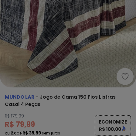
Mund
MUNDO LAR
-
Jogo de Cama 150 Fios Listras
Casal 4 Peças
R$ 179,99
ECONOMIZE
R$ 79,99
R$ 100,00
2x
R$ 39,99
ou
de
sem juros