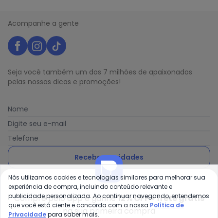
Acompanhe a gente
Seja você também um dos 7 milhões de apaixonados
pelas nossas dicas e promoções!
Nome
Digite seu e-mail
Telefone
Receber novidades
Nós utilizamos cookies e tecnologias similares para melhorar sua
Ao enviar o cadastro, você concorda com a nossa
Política
experiência de compra, incluindo conteúdo relevante e
de Privacidade
publicidade personalizada. Ao continuar navegando, entendemos
Compre pelo app e ganhe
12% OFF + frete grátis
que você está ciente e concorda com a nossa
Política de
na sua primeira compra
Privacidade
para saber mais.