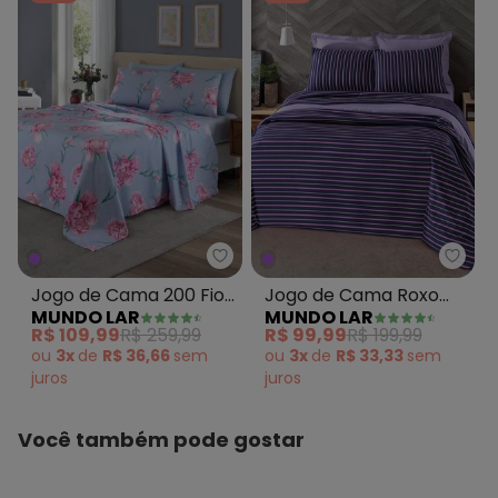
precisa passar e não gera bolinhas. Imagens meramente
ilustrativas.
Histórico de preços
O preço apresentado abaixo é o menor oferecido em
algum dia do mês, para o menor tamanho disponível.
N/D*
agosto/2026
N/D*
julho/2026
N/D*
junho/2026
R$ 79,99
maio/2026
R$ 79,99
abril/2026
Mundo Lar - Jogo de Cama 200 Fi
Mund
N/D*
março/2026
Jogo de Cama 200 Fios
Jogo de Cama Roxo
N/D*
fevereiro/2026
MUNDO LAR
MUNDO LAR
Lilás Casal 4 Peças
Casal 4 Peças
R$ 109,99
R$ 259,99
R$ 99,99
R$ 199,99
ou
3x
de
R$ 36,66
sem
ou
3x
de
R$ 33,33
sem
juros
juros
Você também pode gostar