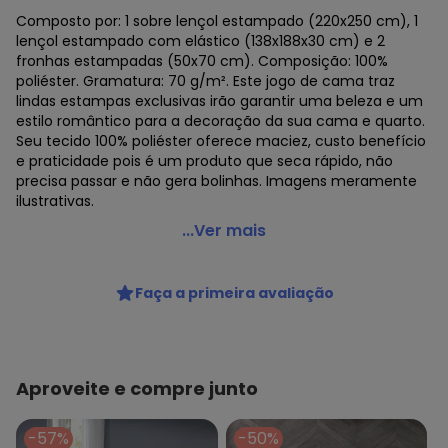
Composto por: 1 sobre lençol estampado (220x250 cm), 1
lençol estampado com elástico (138x188x30 cm) e 2
fronhas estampadas (50x70 cm). Composição: 100%
poliéster. Gramatura: 70 g/m². Este jogo de cama traz
lindas estampas exclusivas irão garantir uma beleza e um
estilo romântico para a decoração da sua cama e quarto.
Seu tecido 100% poliéster oferece maciez, custo benefício
e praticidade pois é um produto que seca rápido, não
precisa passar e não gera bolinhas. Imagens meramente
ilustrativas.
Mundo Lar - Jogo de Cama 150 Fios Listras Casal 4
...Ver mais
Peças
Código do produto: 3788137
Faça a primeira avaliação
Composto por: 1 sobre lençol estampado (220x250 cm), 1
lençol estampado com elástico (138x188x30 cm) e 2
fronhas estampadas (50x70 cm). Composição: 100%
poliéster. Gramatura: 70 g/m². Este jogo de cama traz
lindas estampas exclusivas irão garantir uma beleza e um
Aproveite e compre junto
estilo romântico para a decoração da sua cama e quarto.
Seu tecido 100% poliéster oferece maciez, custo benefício
-57%
-50%
e praticidade pois é um produto que seca rápido, não