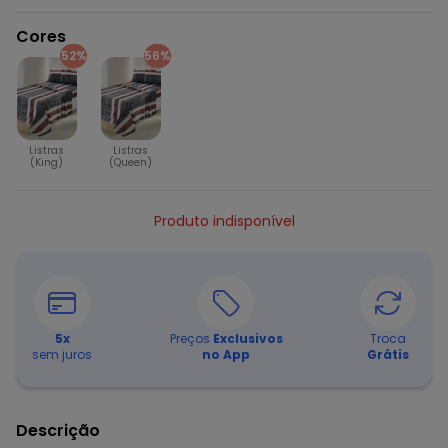
Cores
52%
56%
Listras
Listras
(King)
(Queen)
Produto indisponível
5
x
Preços
Exclusivos
Troca
sem juros
no App
Grátis
Descrição