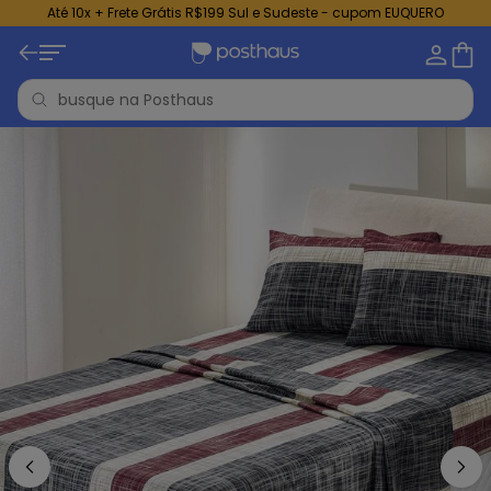
Até 10x + Frete Grátis R$199 Sul e Sudeste - cupom EUQUERO