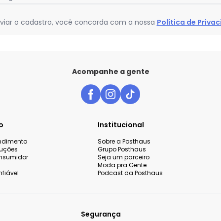
viar o cadastro, você concorda com a nossa
Política de Priva
Acompanhe a gente
o
Institucional
endimento
Sobre a Posthaus
luções
Grupo Posthaus
nsumidor
Seja um parceiro
Moda pra Gente
fiável
Podcast da Posthaus
Segurança