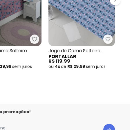
ças
 de Cama Casal Classic Floral Rosa 3 Peças
Lepper - Jogo de Cama Solteiro Stitch Ro
Portallar
Jog
ma Solteiro
Jogo de Cama Solteiro
PO
PORTALLAR
Azu
a 2 Peças
Stitch Blue 2 Peças
R$ 
R$ 119,99
ou
 29,99
sem
juros
ou
4x
de
R$ 29,99
sem
juros
 e promoções!
one