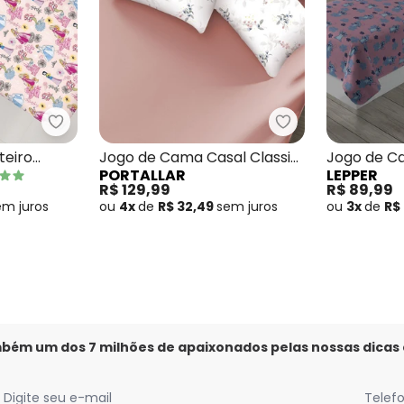
ma Listras Solteiro 3 Peças
Portallar - Jogo de Cama Solteiro Princesas 2 Pe
Portallar - Jogo
teiro
Jogo de Cama Casal Classic
Jogo de Ca
PORTALLAR
LEPPER
Floral Rosa 3 Peças
Stitch Ros
R$ 129,99
R$ 89,99
em
juros
ou
4x
de
R$ 32,49
sem
juros
ou
3x
de
R$
mbém um dos 7 milhões de apaixonados pelas nossas dicas
Digite seu e-mail
Telef