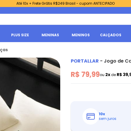
Até 10x + Frete Grátis R$249 Brasil - cupom ANTECIPADO
PLUS SIZE
MENINAS
MENINOS
CALÇADOS
eças
PORTALLAR
-
Jogo de Ca
R$ 79,99
2x
R$ 39,
ou
de
10
x
sem juros