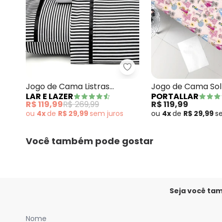
Lar e Lazer - Jogo de Ca
Jogo de Cama Listras
Jogo de Cama Sol
LAR E LAZER
PORTALLAR
Solteiro 3 Peças
Princesas 2 Peças
R$ 119,99
R$ 269,99
R$ 119,99
ou
4x
de
R$ 29,99
sem
juros
ou
4x
de
R$ 29,99
s
Você também pode gostar
Seja você ta
Nome