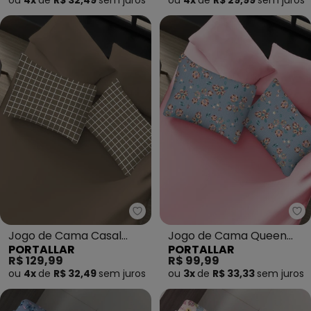
ou
4x
de
R$ 32,49
sem
juros
ou
4x
de
R$ 29,99
sem
juros
Portallar - Jogo de Cama Casal
Po
Jogo de Cama Casal
Jogo de Cama Queen
PORTALLAR
PORTALLAR
Classic (Marrom) 3 Peças
(Miraflores) 3 Peças
R$ 129,99
R$ 99,99
ou
4x
de
R$ 32,49
sem
juros
ou
3x
de
R$ 33,33
sem
juros