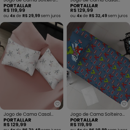
PORTALLAR
PORTALLAR
(Spider) 2 Peças
Classic (Azul) 3 Peças
R$ 119,99
R$ 129,99
ou
4x
de
R$ 29,99
sem
juros
ou
4x
de
R$ 32,49
sem
juros
Portallar - Jogo de Cama Casal 
Po
Jogo de Cama Casal
Jogo de Cama Solteiro
PORTALLAR
PORTALLAR
Classic (Floral Rosa) 3
(Avengers) 2 Peças
R$ 129,99
R$ 119,99
Peças