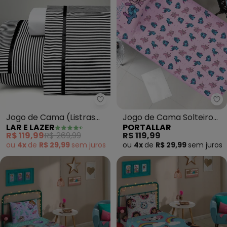
Lar e Lazer - Jogo de Cama (List
Po
Jogo de Cama (Listras
Jogo de Cama Solteiro
LAR E LAZER
PORTALLAR
(Solteiro)) 3 Peças
(Stitch e Angel) 2 Peças
R$ 119,99
R$ 269,99
R$ 119,99
ou
4x
de
R$ 29,99
sem
juros
ou
4x
de
R$ 29,99
sem
juros