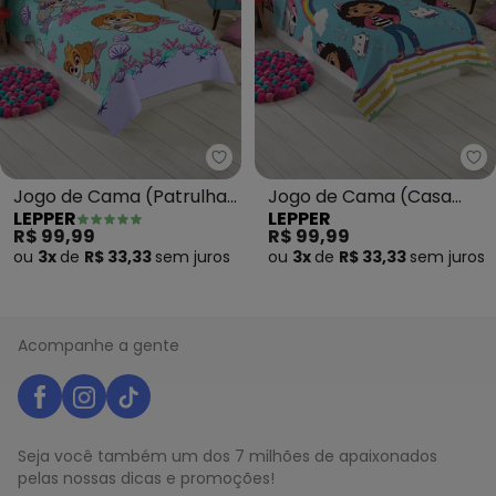
Lepper - Jogo de Cama (Patrulh
Le
Jogo de Cama (Patrulha
Jogo de Cama (Casa
LEPPER
LEPPER
Menina (Solteiro)) 2
Gabby (Solteiro)) 2
R$ 99,99
R$ 99,99
Peças
Peças
ou
3x
de
R$ 33,33
sem
juros
ou
3x
de
R$ 33,33
sem
juros
Acompanhe a gente
Seja você também um dos 7 milhões de apaixonados
pelas nossas dicas e promoções!