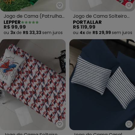
Lepper - Jogo de Cama (Patrulh
Po
Jogo de Cama (Patrulha
Jogo de Cama Solteiro
LEPPER
PORTALLAR
Menino (Solteiro)) 2
Mickey&Minnie
R$ 99,99
R$ 119,99
Peças
2pçs(Vermelho)
ou
3x
de
R$ 33,33
sem
juros
ou
4x
de
R$ 29,99
sem
juros
Portallar - Jogo de Cama Soltei
Po
Jogo de Cama Solteiro
Jogo de Cama Casal