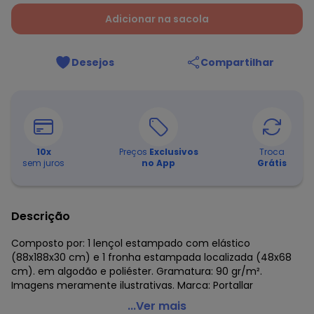
Adicionar na sacola
Desejos
Compartilhar
10
x
Preços
Exclusivos
Troca
sem juros
no App
Grátis
Descrição
Composto por: 1 lençol estampado com elástico
(88x188x30 cm) e 1 fronha estampada localizada (48x68
cm). em algodão e poliéster. Gramatura: 90 gr/m².
Imagens meramente ilustrativas. Marca: Portallar
Portallar - Jogo de Cama Solteiro Mickey&Minnie
...Ver mais