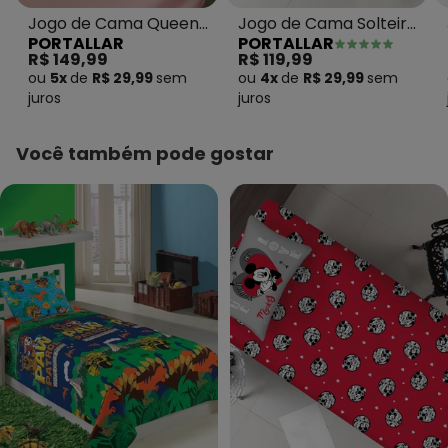
Jogo de Cama Queen
Jogo de Cama Solteiro
PORTALLAR
PORTALLAR
Classic Floral Rosa 3
Princesas 2 Peças
R$ 149,99
R$ 119,99
Peças
ou
5x
de
R$ 29,99
sem
ou
4x
de
R$ 29,99
sem
juros
juros
Você também pode gostar