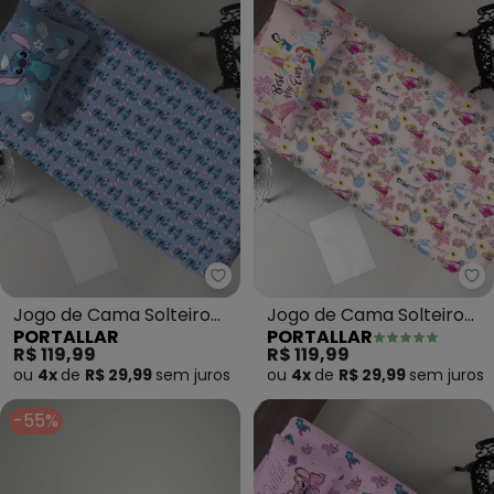
Portallar - Jogo de Cama Solteir
Po
Jogo de Cama Solteiro
Jogo de Cama Solteiro
PORTALLAR
PORTALLAR
(Stitch Blue) 2 Peças
(Princesas) 2 Peças
R$ 119,99
R$ 119,99
ou
4x
de
R$ 29,99
sem
juros
ou
4x
de
R$ 29,99
sem
juros
-55%