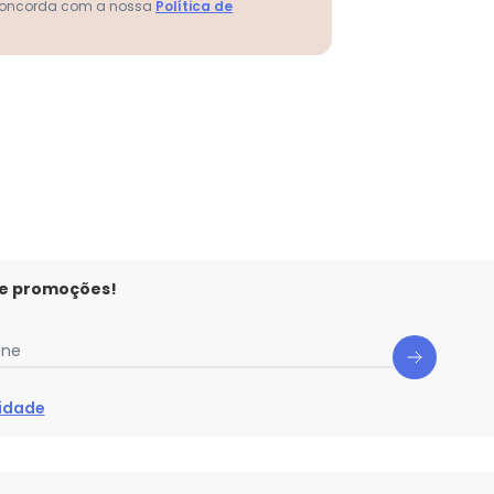
 concorda com a nossa
Política de
N/D*
N/D*
N/D*
N/D*
N/D*
N/D*
N/D*
 e promoções!
one
cidade