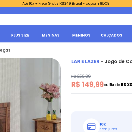
Até 10x + Frete Grátis R$249 Brasil - cupom 8DO8
PLUS SIZE
MENINAS
MENINOS
CALÇADOS
Peças
LAR E LAZER
-
Jogo de Co
R$ 259,99
R$ 149,99
5x
R$ 3
ou
de
10
x
sem juros