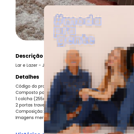
Descrição
Lar e Lazer - Jogo de Colcha Tabaco Casal 3 Peças
Detalhes
Código do produto: 3562616
Composto por:
1 colcha (255x235 cm)
2 portas travesseiros (45x65 cm).
Composição: em poliéster com forro em polipropileno.
Imagens meramente ilustrativas.