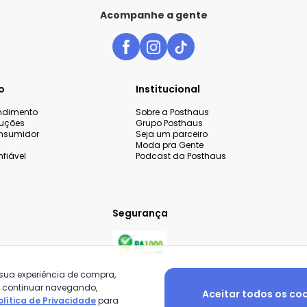
Acompanhe a gente
o
Institucional
endimento
Sobre a Posthaus
luções
Grupo Posthaus
nsumidor
Seja um parceiro
Moda pra Gente
fiável
Podcast da Posthaus
Segurança
 sua experiência de compra,
o continuar navegando,
Aceitar todos os co
olítica de Privacidade
para