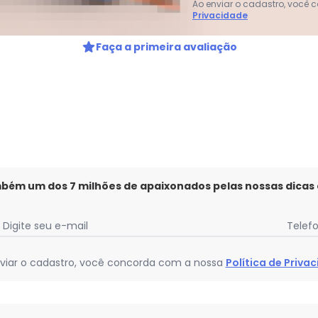
Ao enviar o cadastro, você
Privacidade
gum dia do mês, para o menor tamanho disponível.
Faça a primeira avaliação
mbém um dos 7 milhões de apaixonados pelas nossas dicas
Digite seu e-mail
Telef
viar o cadastro, você concorda com a nossa
Política de Priva