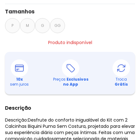
Tamanhos
P
M
G
GG
Produto indisponível
10
x
Preços
Exclusivos
Troca
sem juros
no App
Grátis
Descrição
Descrição:Desfrute do conforto inigualável do Kit com 2
Calcinhas Biquini Puma Sem Costura, projetado para elevar
sua experiência diária com peças íntimas. Feitas com uma
composição cuidadosamente selecionada de materiais