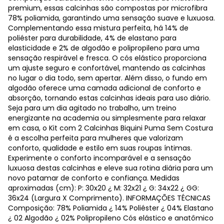
premium, essas calcinhas são compostas por microfibra
78% poliamida, garantindo uma sensação suave e luxuosa.
Complementando essa mistura perfeita, há 14% de
poliéster para durabilidade, 4% de elastano para
elasticidade e 2% de algodão e polipropileno para uma
sensação respirável e fresca. O cós elástico proporciona
um ajuste seguro e confortável, mantendo as calcinhas
no lugar o dia todo, sem apertar. Além disso, o fundo em
algodão oferece uma camada adicional de conforto e
absorção, tornando estas calcinhas ideais para uso diário.
Seja para um dia agitado no trabalho, um treino
energizante na academia ou simplesmente para relaxar
em casa, o Kit com 2 Calcinhas Biquini Puma Sem Costura
é a escolha perfeita para mulheres que valorizam
conforto, qualidade e estilo em suas roupas íntimas.
Experimente o conforto incomparável e a sensação
luxuosa destas calcinhas e eleve sua rotina diária para um
novo patamar de conforto e confiança. Medidas
aproximadas (cm): P: 30x20 ¿ M: 32x21 ¿ G: 34x22 ¿ GG:
36x24 (Largura X Comprimento). INFORMAÇÕES TÉCNICAS
Composição: 78% Poliamida ¿ 14% Poliéster ¿ 04% Elastano
¿ 02 Algodão ¿ 02% Polipropileno Cós elástico e anatômico