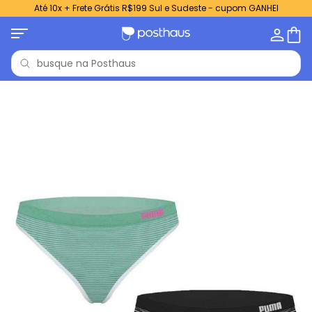
Até 10x + Frete Grátis R$199 Sul e Sudeste - cupom GANHEI