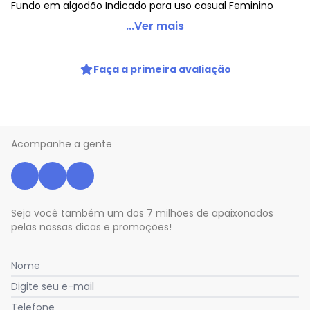
Fundo em algodão Indicado para uso casual Feminino
Puma - Kit 2 Calcinhas Biquini Puma sem Costura
...Ver mais
Feminina Preto
Código do produto: 22947143
Faça a primeira avaliação
Histórico de preços
O preço apresentado abaixo é o menor oferecido em
algum dia do mês, para o menor tamanho disponível.
N/D*
agosto/2026
Acompanhe a gente
N/D*
julho/2026
N/D*
junho/2026
N/D*
maio/2026
N/D*
abril/2026
N/D*
março/2026
Seja você também um dos 7 milhões de apaixonados
N/D*
fevereiro/2026
pelas nossas dicas e promoções!
Nome
Digite seu e-mail
Telefone