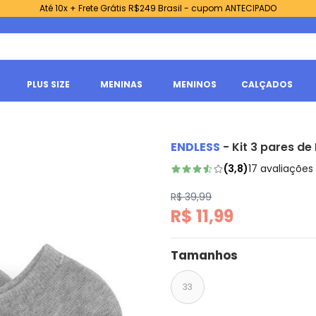
Até 10x + Frete Grátis R$249 Brasil - cupom ANTECIPADO
PLUS SIZE
MENINAS
MENINOS
CALÇADOS
ENDLESS
-
Kit 3 pares de
(
3,8
)
17
avaliações
R$ 39,99
R$ 11,99
Tamanhos
33