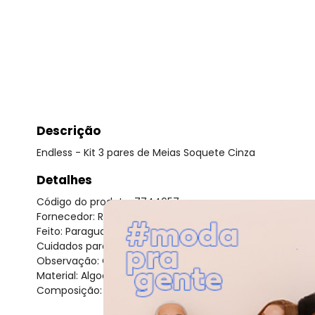
Descrição
Endless - Kit 3 pares de Meias Soquete Cinza
Detalhes
Código do produto: 7744657
Fornecedor: ROVITEX IND E COM DE MALHAS LTDA / CNPJ 
Feito: Paraguai
Cuidados para conservação do produto: Lavagem a mão 
Observação: Corresponde ao tamanho 33/38
Material: Algodão
Composição: 75% algodão 22% poliéster 2% elastano 1% 