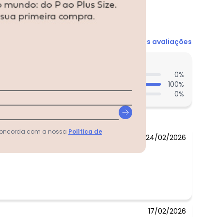
N/D*
Ver todas as avaliações
N/D*
N/D*
entes acharam do comprimento?
N/D*
0
%
100
%
N/D*
0
%
N/D*
R$ 11,99
 concorda com a nossa
Política de
24/02/2026
17/02/2026