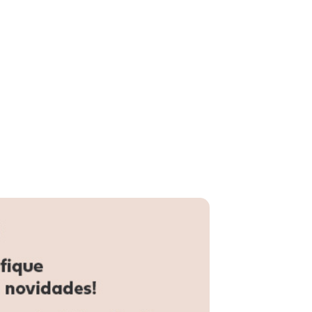
ete Cinza
ssar- Não limpar a seco