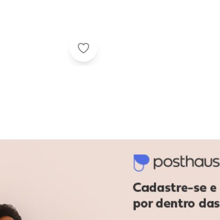
Endless - Kit 3 pares de Meias Soqu
79.233.672/0010-98
- Não alvejar - Não secar e tambor - Secar a sombra - Não pa
elastodieno