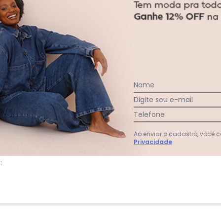
gum dia do mês, para o menor tamanho disponível.
acharam da largura?
O que as cli
0
%
Curto
Nome
100
%
Bom
0
%
Longo
Digite seu e-mail
Telefone
Ao enviar o cadastro, você
Privacidade
: