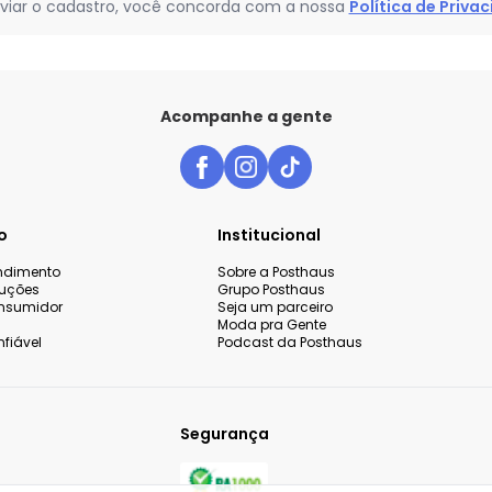
viar o cadastro, você concorda com a nossa
Política de Priva
Acompanhe a gente
o
Institucional
endimento
Sobre a Posthaus
luções
Grupo Posthaus
nsumidor
Seja um parceiro
Moda pra Gente
fiável
Podcast da Posthaus
Segurança