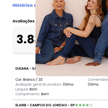
Histórico de preços
O preço apresentado abaixo é o menor oferecido em al
agosto/2026
Avaliações
julho/2026
junho/2026
O que as clientes 
3.8
maio/2026
Apertado
17
avaliações
Bom
abril/2026
Folgado
março/2026
fevereiro/2026
DAIANA
-
SALMOURAO - SP
Cor:
Branco
/
33
Comentário
Avaliação geral do produto:
Ótimo
Ótimo
Largura:
Bom
Comprimento:
Bom
ELAINE
-
CAMPOS DO JORDAO - SP