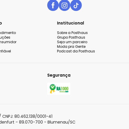
o
Institucional
endimento
Sobre a Posthaus
luções
Grupo Posthaus
nsumidor
Seja um parceiro
Moda pra Gente
fiável
Podcast da Posthaus
Segurança
 sua experiência de compra,
o continuar navegando,
Aceitar todos os co
olítica de Privacidade
para
 CNPJ: 80.462.138/0001-41
adenfurt - 89.070-700 - Blumenau/SC