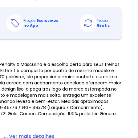
Preços
Exclusivos
Troca
no App
Grátis
Penalty X Masculina é a escolha certa para seus treinos
 Este kit é composto por quatro do mesmo modelo e
0% poliéster, ele proporciona maior conforto durante o
gola careca com acabamento canelado oferecem maior
 design liso, a peça traz logo da marca estampada no
 reto e modelagem mais solta, entrega um excelente
ionando leveza e bem-estar. Medidas aproximadas
G-46x76 / GG- 48x78 (Largura x Comprimento).
21 Gola: Careca. Composição: 100% poliéster. Gênero:
... Ver mais detalhes