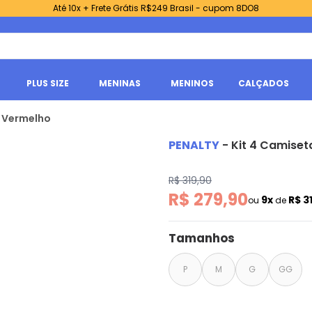
Até 10x + Frete Grátis R$249 Brasil - cupom 8DO8
PLUS SIZE
MENINAS
MENINOS
CALÇADOS
a Vermelho
PENALTY
-
Kit 4 Camiset
R$ 319,90
R$ 279,90
9x
R$ 3
ou
de
Tamanhos
P
M
G
GG