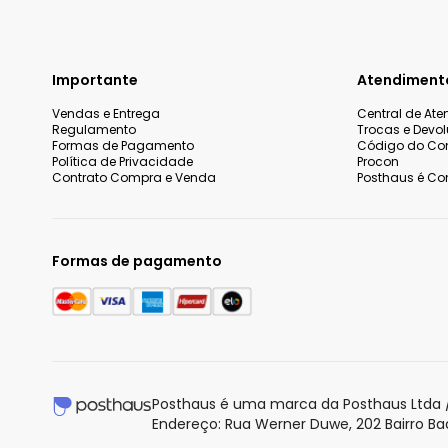
Importante
Atendiment
Vendas e Entrega
Central de At
Regulamento
Trocas e Devo
Formas de Pagamento
Código do Co
Política de Privacidade
Procon
Contrato Compra e Venda
Posthaus é Con
Formas de pagamento
Nós utilizamos cookies e tecnologias similares para melhorar
incluindo conteúdo relevante e publicidade personalizada. A
entendemos que você está ciente e concorda com a nossa
P
Posthaus é uma marca da Posthaus Ltda /
saber mais.
Endereço: Rua Werner Duwe, 202 Bairro B