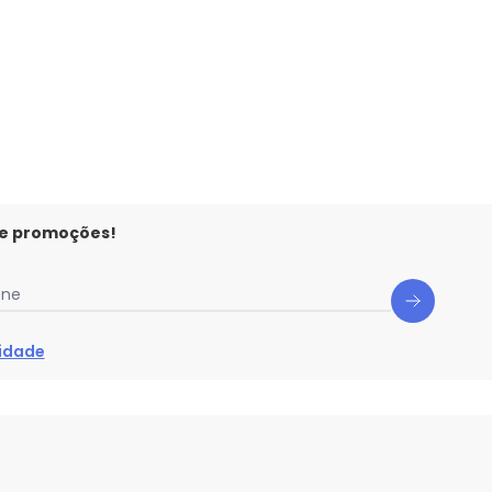
 e promoções!
one
cidade