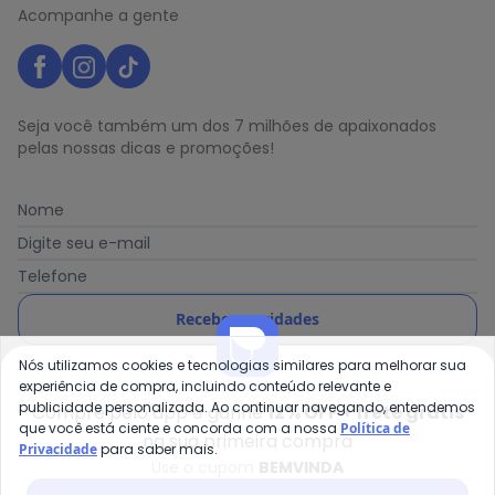
Acompanhe a gente
Seja você também um dos 7 milhões de apaixonados
pelas nossas dicas e promoções!
Nome
Digite seu e-mail
Telefone
Receber novidades
Nós utilizamos cookies e tecnologias similares para melhorar sua
Ao enviar o cadastro, você concorda com a nossa
Política
experiência de compra, incluindo conteúdo relevante e
de Privacidade
publicidade personalizada. Ao continuar navegando, entendemos
Compre pelo app e ganhe
12% OFF + frete grátis
que você está ciente e concorda com a nossa
Política de
na sua primeira compra
Privacidade
para saber mais.
Use o cupom
BEMVINDA