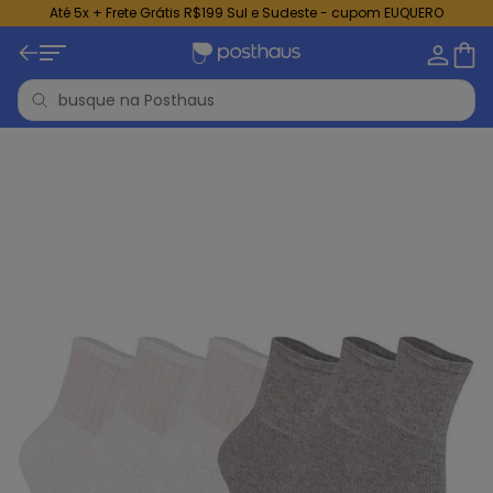
Até 5x + Frete Grátis R$199 Sul e Sudeste - cupom EUQUERO