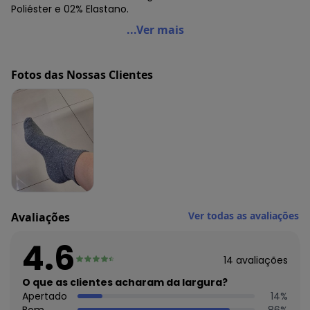
Poliéster e 02% Elastano.
Trifil - Kit/6 Meia Trifil 8720
...Ver mais
Código do produto: 21022960
Fotos das Nossas Clientes
Ver todas as avaliações
Avaliações
4.6
14
avaliações
O que as clientes acharam da largura?
Apertado
14
%