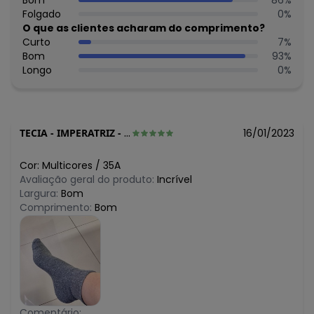
Bom
86
%
Folgado
0
%
O que as clientes acharam do comprimento?
Curto
7
%
Bom
93
%
Longo
0
%
TECIA
-
IMPERATRIZ - MA
16/01/2023
Cor:
Multicores
/
35A
Avaliação geral do produto:
Incrível
Largura:
Bom
Comprimento:
Bom
Comentário: