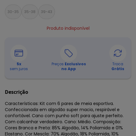
30-35
35-38
39-43
Produto indisponível
5
x
Preços
Exclusivos
Troca
sem juros
no App
Grátis
Descrição
Características: Kit com 6 pares de meia esportiva.
Confeccionada em algodão super macio, respirável e
confortável. Cano com punho soft para ajuste perfeito.
Com calcanhar verdadeiro. Cano: Médio. Composição:
Cores Branca e Preta: 85% Algodão, 14% Poliamida e 01%
Elastano. Cor Mescla: 70% Algodão, 18% Poliamida, 10%