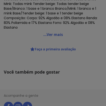
Mink: Todas mink Tender beige: Todas tender beige
Base/Branco: 1 base e 1 branco Branco/Mink: 1 branco e 1
mink Base/Tender beige: 1 base e 1 tender beige
Composição: Corpo: 92% Algodão e 08% Elastano Renda:
83% Poliamida e 17% Elastano Forro: 92% Algodão e 08%
Elastano
Triumph - Kit com 2 Calcinhas Alta Star Max Triumph 24649
...Ver mais
Código do produto: 22002854
Colecao : STAR
Faça a primeira avaliação
Você também pode gostar
Acompanhe a gente