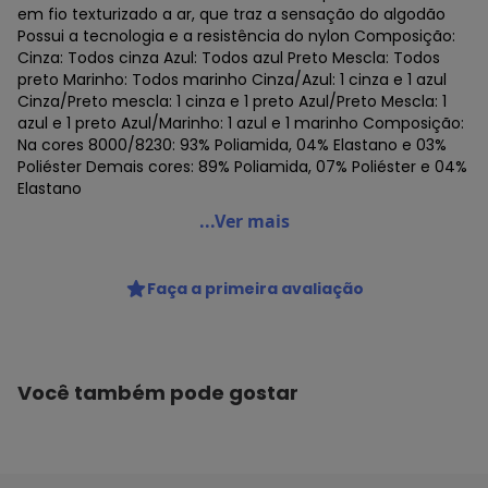
em fio texturizado a ar, que traz a sensação do algodão
Possui a tecnologia e a resistência do nylon Composição:
Cinza: Todos cinza Azul: Todos azul Preto Mescla: Todos
preto Marinho: Todos marinho Cinza/Azul: 1 cinza e 1 azul
Cinza/Preto mescla: 1 cinza e 1 preto Azul/Preto Mescla: 1
azul e 1 preto Azul/Marinho: 1 azul e 1 marinho Composição:
Na cores 8000/8230: 93% Poliamida, 04% Elastano e 03%
Poliéster Demais cores: 89% Poliamida, 07% Poliéster e 04%
Elastano
Lupo - Kit com 2 Cuecas Sunga Lupo 526-001
...Ver mais
Código do produto: 23323886
Colecao : SEM COSTURA
Faça a primeira avaliação
Você também pode gostar