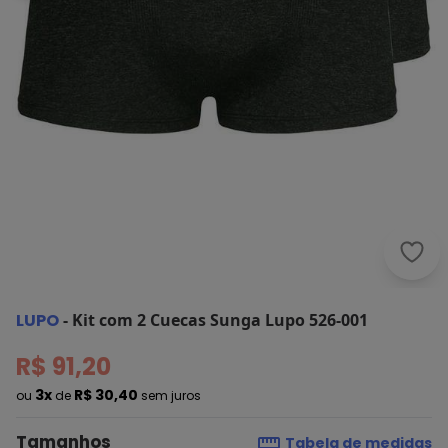
Lupo
LUPO
-
Kit com 2 Cuecas Sunga Lupo 526-001
R$ 91,20
3x
R$ 30,40
ou
de
sem juros
Tamanhos
Tabela de medidas