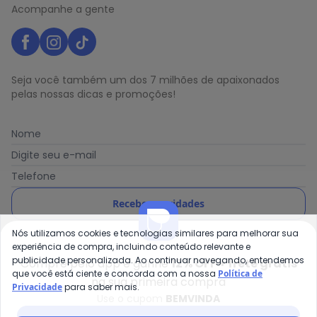
Acompanhe a gente
Seja você também um dos 7 milhões de apaixonados
pelas nossas dicas e promoções!
Nome
Digite seu e-mail
Telefone
Receber novidades
Nós utilizamos cookies e tecnologias similares para melhorar sua
Ao enviar o cadastro, você concorda com a nossa
Política
experiência de compra, incluindo conteúdo relevante e
de Privacidade
publicidade personalizada. Ao continuar navegando, entendemos
Compre pelo app e ganhe
12% OFF + frete grátis
que você está ciente e concorda com a nossa
Política de
na sua primeira compra
Privacidade
para saber mais.
Use o cupom
BEMVINDA