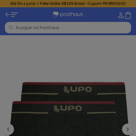
Até 10x s juros + Frete Grátis R$249 Brasil -Cupom PRORROGOU