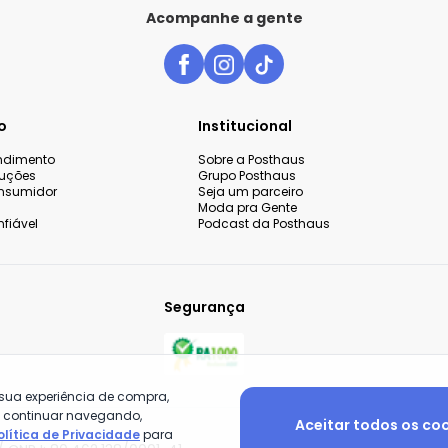
Acompanhe a gente
o
Institucional
endimento
Sobre a Posthaus
luções
Grupo Posthaus
nsumidor
Seja um parceiro
Moda pra Gente
fiável
Podcast da Posthaus
Segurança
 sua experiência de compra,
o continuar navegando,
Aceitar todos os co
olítica de Privacidade
para