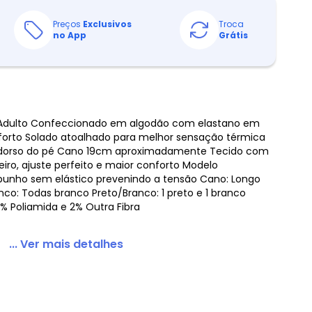
Preços
Exclusivos
Troca
no App
Grátis
a Adulto Confeccionado em algodão com elastano em
forto Solado atoalhado para melhor sensação térmica
no dorso do pé Cano 19cm aproximadamente Tecido com
iro, ajuste perfeito e maior conforto Modelo
punho sem elástico prevenindo a tensão Cano: Longo
nco: Todas branco Preto/Branco: 1 preto e 1 branco
% Poliamida e 2% Outra Fibra
... Ver mais detalhes