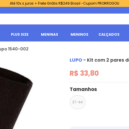
Até 10x s juros + Frete Grátis R$249 Brasil -Cupom PRORROGOU
PLUS SIZE
MENINAS
MENINOS
CALÇADOS
Lupo 1540-002
LUPO
-
Kit com 2 pares 
R$ 33,80
Tamanhos
37-44