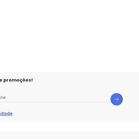
Adamant (Preto)
 e promoções!
one
cidade