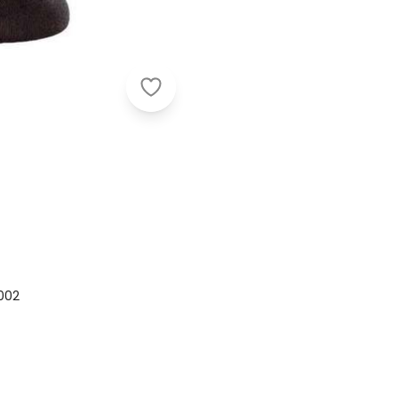
Lupo - Kit com 2 pares de Meias C
002