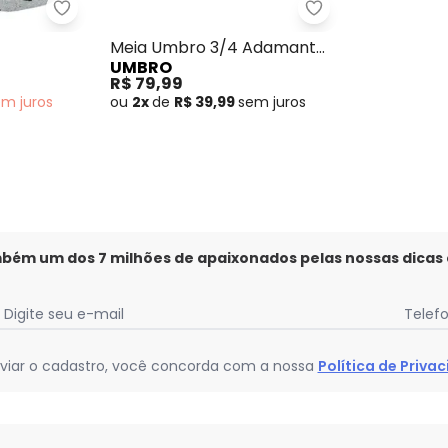
 Pro Socks Preto
Meiao 3/4 Umbro Grip - (Preto)
Meia Umbro 3/4 
Meia Umbro 3/4 Adamant
UMBRO
(Preto)
R$ 79,99
em
juros
ou
2x
de
R$ 39,99
sem
juros
mbém um dos 7 milhões de apaixonados pelas nossas dicas
Digite seu e-mail
Telef
viar o cadastro, você concorda com a nossa
Política de Priva