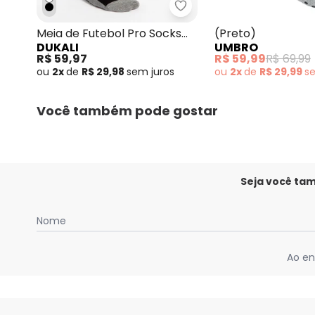
Dukali - Meia de Futebol
Meia de Futebol Pro Socks
(Preto)
DUKALI
UMBRO
Preto
R$ 59,97
R$ 59,99
R$ 69,99
ou
2x
de
R$ 29,98
sem
juros
ou
2x
de
R$ 29,99
s
Você também pode gostar
Seja você ta
Nome
Ao en