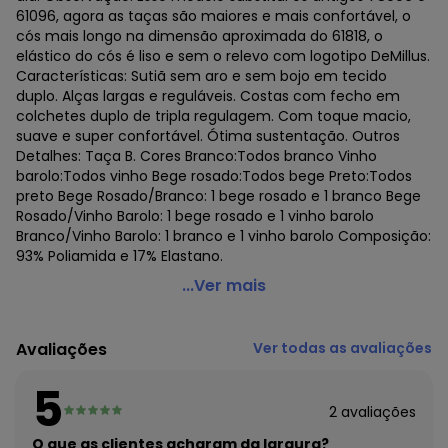
61096, agora as taças são maiores e mais confortável, o
cós mais longo na dimensão aproximada do 61818, o
elástico do cós é liso e sem o relevo com logotipo DeMillus.
Características: Sutiã sem aro e sem bojo em tecido
duplo. Alças largas e reguláveis. Costas com fecho em
colchetes duplo de tripla regulagem. Com toque macio,
suave e super confortável. Ótima sustentação. Outros
Detalhes: Taça B. Cores Branco:Todos branco Vinho
barolo:Todos vinho Bege rosado:Todos bege Preto:Todos
preto Bege Rosado/Branco: 1 bege rosado e 1 branco Bege
Rosado/Vinho Barolo: 1 bege rosado e 1 vinho barolo
Branco/Vinho Barolo: 1 branco e 1 vinho barolo Composição:
93% Poliamida e 17% Elastano.
Demillus - Kit com 2 Sutiãs sem Aro e sem Bojo Demillus
...Ver mais
61196/61096 Taça B
Código do produto: 22354530
Avaliações
Ver todas as avaliações
Colecao : BASICO TODO DIA
5
2
avaliações
O que as clientes acharam da largura?