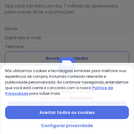
Seja você também um dos 7 milhões de apaixonados
pelas nossas dicas e promoções!
Nome
Digite seu e-mail
Telefone
Receber novidades
Nós utilizamos cookies e tecnologias similares para melhorar sua
Ao enviar o cadastro, você concorda com a nossa
Política
experiência de compra, incluindo conteúdo relevante e
de Privacidade
publicidade personalizada. Ao continuar navegando, entendemos
Compre pelo app e ganhe
12% OFF + frete grátis
que você está ciente e concorda com a nossa
Política de
na sua primeira compra
Privacidade
para saber mais.
Use o cupom
BEMVINDA
Posthaus é uma marca da Posthaus Ltda / CNPJ:
Baixar app Posthaus
Aceitar todos os cookies
80.462.138/0001-41
Endereço: Rua Werner Duwe, 202 Bairro Badenfurt -
Agora não
89.070-700 - Blumenau/SC
Configurar privacidade