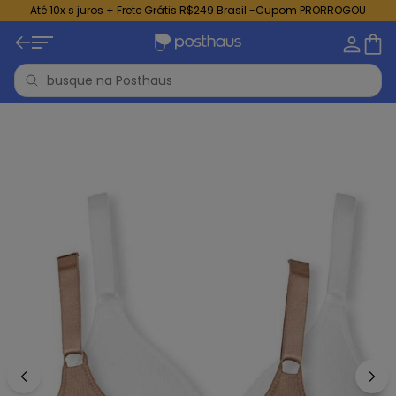
Até 10x s juros + Frete Grátis R$249 Brasil -Cupom PRORROGOU