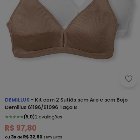
Demi
DEMILLUS
-
Kit com 2 Sutiãs sem Aro e sem Bojo
Demillus 61196/61096 Taça B
(
5,0
)
2
avaliações
R$ 97,80
3x
R$ 32,60
ou
de
sem juros