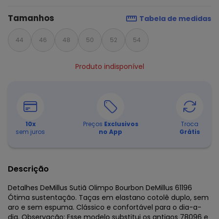
Tamanhos
Tabela de medidas
44
46
48
50
52
54
Produto indisponível
10
x
Preços
Exclusivos
Troca
sem juros
no App
Grátis
Descrição
Detalhes DeMillus Sutiã Olimpo Bourbon DeMillus 61196
Ótima sustentação. Taças em elastano cotolê duplo, sem
aro e sem espuma. Clássico e confortável para o dia-a-
dia. Observação: Esse modelo substitui os antigos 78096 e