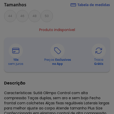
Tamanhos
Tabela de medidas
44
46
48
50
Produto indisponível
10
x
Preços
Exclusivos
Troca
sem juros
no App
Grátis
Descrição
Características: Sutiã Olimpo Control com alta
compressão Taças duplas, sem aro e sem bojo Fecho
frontal com colchetes Alças fixas reguláveis Laterais largas
para melhor ajuste ao corpo Atende tamanho Plus Size
Confeccionado em elastano control de alta compressão