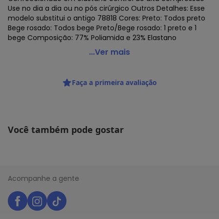
Use no dia a dia ou no pós cirúrgico Outros Detalhes: Esse
modelo substitui o antigo 78818 Cores: Preto: Todos preto
Bege rosado: Todos bege Preto/Bege rosado: 1 preto e 1
bege Composição: 77% Poliamida e 23% Elastano
Demillus - Kit com 2 Sutiãs Sustentação Olimpo Control
...Ver mais
Demillus 61818 Taça B
Código do produto: 22994578
Faça a primeira avaliação
Colecao : BASICO TODO DIA
Você também pode gostar
Acompanhe a gente