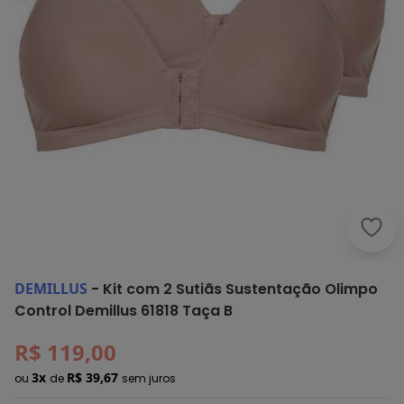
Demi
DEMILLUS
-
Kit com 2 Sutiãs Sustentação Olimpo
Control Demillus 61818 Taça B
R$ 119,00
3x
R$ 39,67
ou
de
sem juros