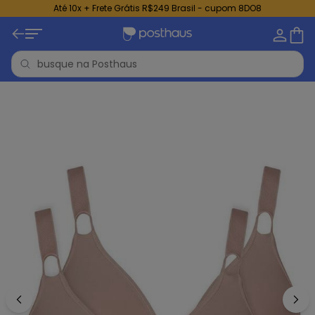
Até 10x + Frete Grátis R$249 Brasil - cupom 8DO8