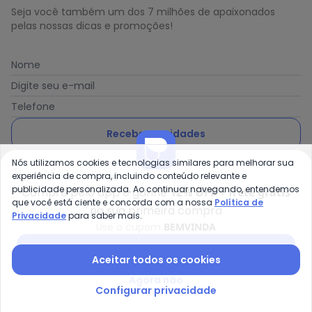
Seja você também um dos 7 milhões de apaixonados
pelas nossas dicas e promoções!
Nome
Digite seu e-mail
Telefone
Receber novidades
Nós utilizamos cookies e tecnologias similares para melhorar sua
Ao enviar o cadastro, você concorda com a nossa
Política
experiência de compra, incluindo conteúdo relevante e
de Privacidade
publicidade personalizada. Ao continuar navegando, entendemos
Compre pelo app e ganhe
12% OFF + frete grátis
que você está ciente e concorda com a nossa
Política de
na sua primeira compra
Privacidade
para saber mais.
Use o cupom
BEMVINDA
Posthaus é uma marca da Posthaus Ltda / CNPJ:
Baixar app Posthaus
Aceitar todos os cookies
80.462.138/0001-41
Endereço: Rua Werner Duwe, 202 Bairro Badenfurt -
Agora não
89.070-700 - Blumenau/SC
Configurar privacidade