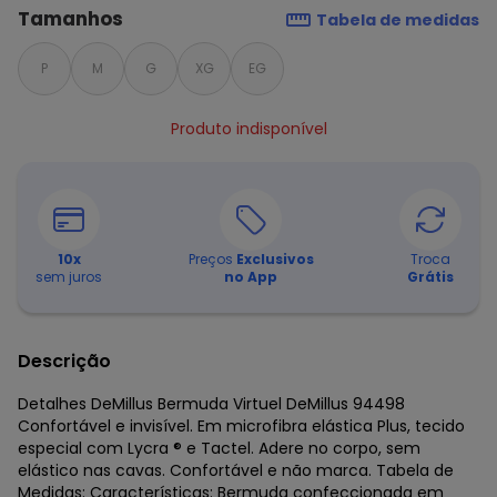
Tamanhos
Tabela de medidas
P
M
G
XG
EG
Produto indisponível
10
x
Preços
Exclusivos
Troca
sem juros
no App
Grátis
Descrição
Detalhes DeMillus Bermuda Virtuel DeMillus 94498
Confortável e invisível. Em microfibra elástica Plus, tecido
especial com Lycra ® e Tactel. Adere no corpo, sem
elástico nas cavas. Confortável e não marca. Tabela de
Medidas: Características: Bermuda confeccionada em