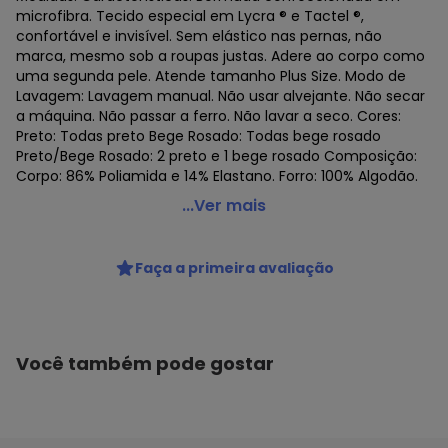
microfibra. Tecido especial em Lycra ® e Tactel ®,
confortável e invisível. Sem elástico nas pernas, não
marca, mesmo sob a roupas justas. Adere ao corpo como
uma segunda pele. Atende tamanho Plus Size. Modo de
Lavagem: Lavagem manual. Não usar alvejante. Não secar
a máquina. Não passar a ferro. Não lavar a seco. Cores:
Preto: Todas preto Bege Rosado: Todas bege rosado
Preto/Bege Rosado: 2 preto e 1 bege rosado Composição:
Corpo: 86% Poliamida e 14% Elastano. Forro: 100% Algodão.
Demillus - Kit com 3 Bermudas Virtuel Demillus
...Ver mais
94496/94498
Código do produto: 22759411
Faça a primeira avaliação
Colecao : BASICO TODO DIA
Você também pode gostar