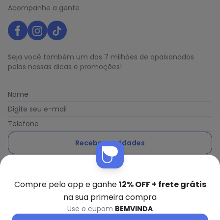
Acompanhe a gente
Seja você também um dos 7 milhões de apaixonados
pelas nossas dicas e promoções!
Nome
Digite seu e-mail
Telefone
Receber novidades
Ao enviar o cadastro, você concorda com a nossa
Política
de Privacidade
Compre pelo app e ganhe
12% OFF + frete grátis
na sua primeira compra
Use o cupom
BEMVINDA