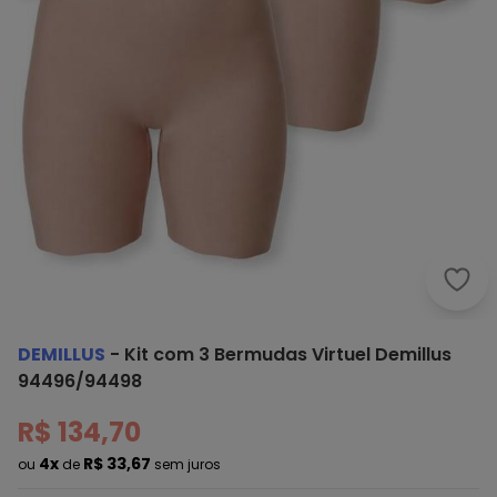
Demi
DEMILLUS
-
Kit com 3 Bermudas Virtuel Demillus
94496/94498
R$ 134,70
4x
R$ 33,67
ou
de
sem juros