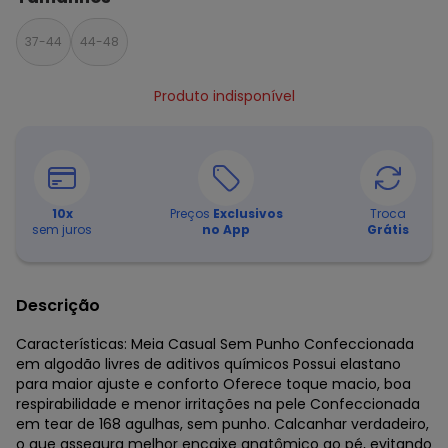
37-44
44-48
Produto indisponível
10
x
Preços
Exclusivos
Troca
sem juros
no App
Grátis
Descrição
Características: Meia Casual Sem Punho Confeccionada
em algodão livres de aditivos químicos Possui elastano
para maior ajuste e conforto Oferece toque macio, boa
respirabilidade e menor irritações na pele Confeccionada
em tear de 168 agulhas, sem punho. Calcanhar verdadeiro,
o que assegura melhor encaixe anatômico ao pé, evitando