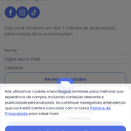
Seja você também um dos 7 milhões de apaixonados
pelas nossas dicas e promoções!
Nome
Digite seu e-mail
Telefone
Receber novidades
Nós utilizamos cookies e tecnologias similares para melhorar sua
Ao enviar o cadastro, você concorda com a nossa
Política
experiência de compra, incluindo conteúdo relevante e
de Privacidade
publicidade personalizada. Ao continuar navegando, entendemos
Compre pelo app e ganhe
12% OFF + frete grátis
que você está ciente e concorda com a nossa
Política de
na sua primeira compra
Privacidade
para saber mais.
Use o cupom
BEMVINDA
Posthaus é uma marca da Posthaus Ltda / CNPJ:
Baixar app Posthaus