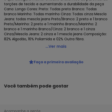
torções de tecido e aumentando a durabilidade da peça
Cano: Longo Cores: Preto: Todas preto Branco: Todas
branco Marinho: Todas marinho Cinza: Todas cinza Mescla
Jeans: todas mescla jeans Preto/Branco: 2 preto e 1 branco
Preto/Marinho: 2 preto e 1 marinho Branco/Marinho: 2
branco e 1 marinho Branco/Cinza: 2 branco e 1 cinza
Cinza/Mescla Jeans: 2 cinza e 1 mescla jeans Composição:
82% Algodão, 16% Poliamida e 02% Outra fibra.
Lupo - Kit com 3 pares de Meias sem Punho Casual Lupo
...Ver mais
1275-011
Código do produto: 24172540
Faça a primeira avaliação
Colecao : SOCIAL
Você também pode gostar
Acompanhe a gente