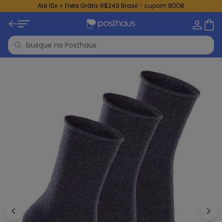
Até 10x + Frete Grátis R$249 Brasil - cupom 8DO8