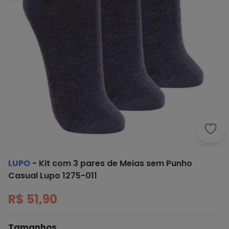
Lupo
LUPO
-
Kit com 3 pares de Meias sem Punho
Casual Lupo 1275-011
R$ 51,90
Tamanhos