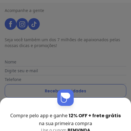
Acompanhe a gente
Seja você também um dos 7 milhões de apaixonados pelas
nossas dicas e promoções!
Nome
Digite seu e-mail
Telefone
Receber novidades
Ao enviar o cadastro, você concorda com a nossa
Política de
Privacidade
Compre pelo app e ganhe
12% OFF + frete grátis
na sua primeira compra
Use o cupom
BEMVINDA