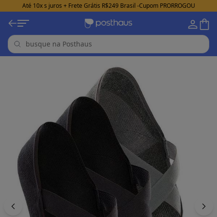
Até 10x s juros + Frete Grátis R$249 Brasil -Cupom PRORROGOU