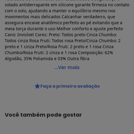
solado antiderrapante em silicone garante firmeza no contato
com o solo, ajudando a manter o equilíbrio mesmo nos
movimentos mais delicados Calcanhar verdadeiro, que
assegura encaixe anatômico perfeito ao pé evitando que a
meia torça durante o uso Melhor conforto e ajuste perfeito
Cano: Invisível Cores: Preto: Todos preto Cinza Chumbo:
Todos cinza Rosa Fruti: Todos rosa Preto/Cinza Chumbo: 2
preto e 1 cinza Preto/Rosa Fruti: 2 preto e 1 rosa Cinza
Chumbo/Rosa Fruti: 2 cinza e 1 rosa Composição: 62%
Algodão, 35% Poliamida e 03% Outra fibra
Lupo - Kit 3 pares de Sapatilhas Antiderrapante Pilates
...Ver mais
Lupo 4942-006
Código do produto: 23079913
Faça a primeira avaliação
Colecao : SPORT LUPO
Você também pode gostar