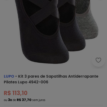
Lupo
LUPO
-
Kit 3 pares de Sapatilhas Antiderrapante
Pilates Lupo 4942-006
R$ 113,10
3x
R$ 37,70
ou
de
sem juros