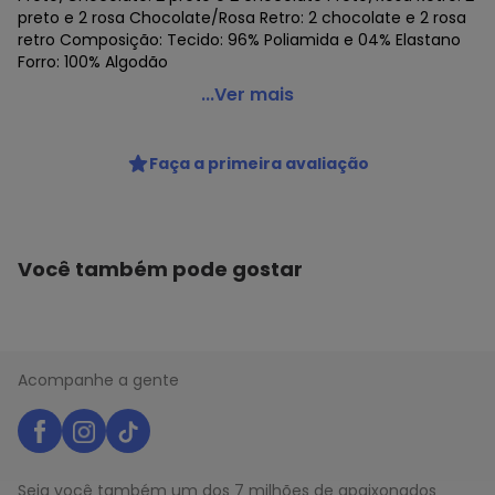
preto e 2 rosa Chocolate/Rosa Retro: 2 chocolate e 2 rosa
retro Composição: Tecido: 96% Poliamida e 04% Elastano
Forro: 100% Algodão
Dilady - Kit com 4 Calcinhas Alta Dilady 203203 Plus Size
...Ver mais
Código do produto: 22965016
Colecao : BASIC TEX
Faça a primeira avaliação
Você também pode gostar
Acompanhe a gente
Seja você também um dos 7 milhões de apaixonados