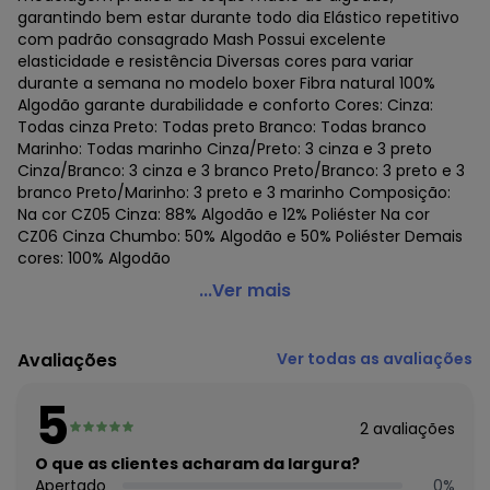
garantindo bem estar durante todo dia Elástico repetitivo
com padrão consagrado Mash Possui excelente
elasticidade e resistência Diversas cores para variar
durante a semana no modelo boxer Fibra natural 100%
Algodão garante durabilidade e conforto Cores: Cinza:
Todas cinza Preto: Todas preto Branco: Todas branco
Marinho: Todas marinho Cinza/Preto: 3 cinza e 3 preto
Cinza/Branco: 3 cinza e 3 branco Preto/Branco: 3 preto e 3
branco Preto/Marinho: 3 preto e 3 marinho Composição:
Na cor CZ05 Cinza: 88% Algodão e 12% Poliéster Na cor
CZ06 Cinza Chumbo: 50% Algodão e 50% Poliéster Demais
cores: 100% Algodão
Mash - Kit com 6 Cuecas Infantil Boxer Mash 190.03
...Ver mais
Código do produto: 22984992
Colecao : PAI E FILHO
Avaliações
Ver todas as avaliações
5
2
avaliações
O que as clientes acharam da largura?
Apertado
0
%