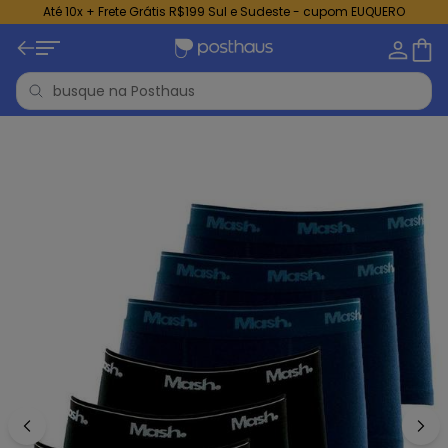
Até 10x + Frete Grátis R$199 Sul e Sudeste - cupom EUQUERO