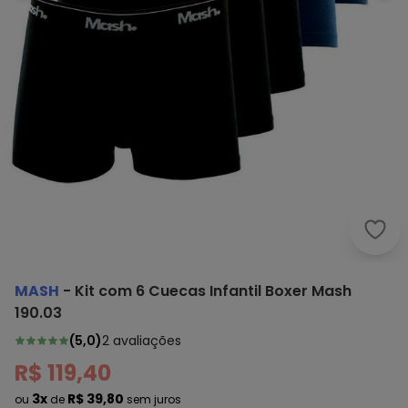
Mash
MASH
-
Kit com 6 Cuecas Infantil Boxer Mash
190.03
(
5,0
)
2
avaliações
R$ 119,40
3x
R$ 39,80
ou
de
sem juros