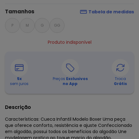
Tamanhos
Tabela de medidas
P
M
G
GG
Produto indisponível
5
x
Preços
Exclusivos
Troca
sem juros
no App
Grátis
Descrição
Características: Cueca Infantil Modelo Boxer Uma peça
que oferece conforto, resistência e ajuste Confeccionado
em algodão, possui todos os benefícios do algodão Une
modelagem pratica ao toque macio do algodão,