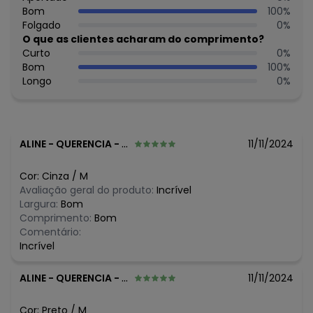
Bom
100
%
Folgado
0
%
O que as clientes acharam do comprimento?
Curto
0
%
Bom
100
%
Longo
0
%
ALINE
-
QUERENCIA - MT
11/11/2024
Cor:
Cinza
/
M
Avaliação geral do produto:
Incrível
Largura:
Bom
Comprimento:
Bom
Comentário:
Incrível
ALINE
-
QUERENCIA - MT
11/11/2024
Cor:
Preto
/
M