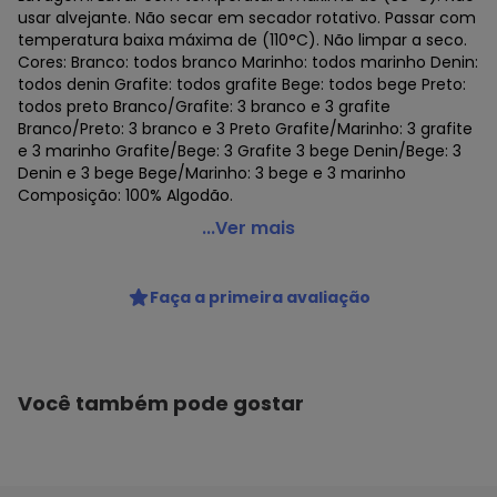
usar alvejante. Não secar em secador rotativo. Passar com
temperatura baixa máxima de (110°C). Não limpar a seco.
Cores: Branco: todos branco Marinho: todos marinho Denin:
todos denin Grafite: todos grafite Bege: todos bege Preto:
todos preto Branco/Grafite: 3 branco e 3 grafite
Branco/Preto: 3 branco e 3 Preto Grafite/Marinho: 3 grafite
e 3 marinho Grafite/Bege: 3 Grafite 3 bege Denin/Bege: 3
Denin e 3 bege Bege/Marinho: 3 bege e 3 marinho
Composição: 100% Algodão.
Zorba - Kit com 6 Cuecas Slip Zorba com Abertura 172
...Ver mais
Plus Size
Código do produto: 23321867
Faça a primeira avaliação
Colecao : CUECAS
Você também pode gostar