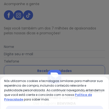
Acompanhe a gente
Seja você também um dos 7 milhões de apaixonados
pelas nossas dicas e promoções!
Nome
Digite seu e-mail
Telefone
Receber novidades
Nós utilizamos cookies e tecnologias similares para melhorar sua
Ao enviar o cadastro, você concorda com a nossa
Política
experiência de compra, incluindo conteúdo relevante e
de Privacidade
publicidade personalizada. Ao continuar navegando, entendemos
Compre pelo app e ganhe
12% OFF + frete grátis
que você está ciente e concorda com a nossa
Política de
na sua primeira compra
Privacidade
para saber mais.
Use o cupom
BEMVINDA