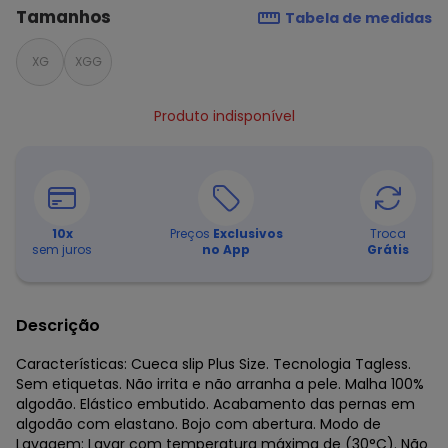
Tamanhos
Tabela de medidas
XG
XGG
Produto indisponível
10
x
Preços
Exclusivos
Troca
sem juros
no App
Grátis
Descrição
Características: Cueca slip Plus Size. Tecnologia Tagless.
Sem etiquetas. Não irrita e não arranha a pele. Malha 100%
algodão. Elástico embutido. Acabamento das pernas em
algodão com elastano. Bojo com abertura. Modo de
Lavagem: Lavar com temperatura máxima de (30°C). Não