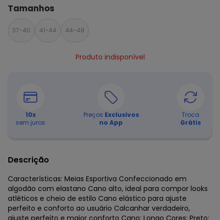
Tamanhos
37-40
41-44
44-48
Produto indisponível
10
x
Preços
Exclusivos
Troca
sem juros
no App
Grátis
Descrição
Características: Meias Esportiva Confeccionado em
algodão com elastano Cano alto, ideal para compor looks
atléticos e cheio de estilo Cano elástico para ajuste
perfeito e conforto ao usuário Calcanhar verdadeiro,
ajuste perfeito e maior conforto Cano: Longo Cores: Preto: