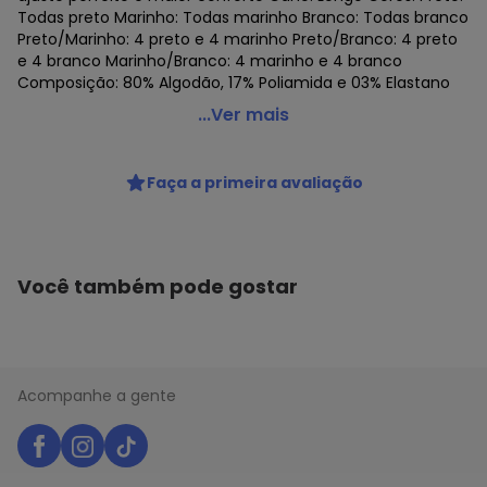
Todas preto Marinho: Todas marinho Branco: Todas branco
Preto/Marinho: 4 preto e 4 marinho Preto/Branco: 4 preto
e 4 branco Marinho/Branco: 4 marinho e 4 branco
Composição: 80% Algodão, 17% Poliamida e 03% Elastano
Lupo - Kit com 8 pares de Meias Esportiva Cano Longo
...Ver mais
Lupo 3292-009
Código do produto: 24288129
Faça a primeira avaliação
Colecao : SPORT LUPO
Você também pode gostar
Acompanhe a gente