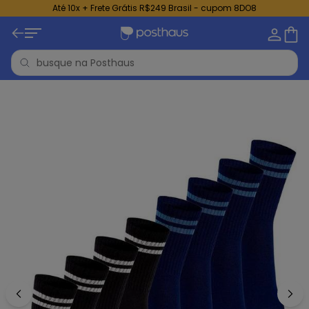
Até 10x + Frete Grátis R$249 Brasil - cupom 8DO8