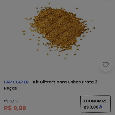
Lar 
LAR E LAZER
-
Kit Glitters para Unhas Prata 2
Peças
ECONOMIZE
R$ 12,99
R$ 9,99
R$ 3,00