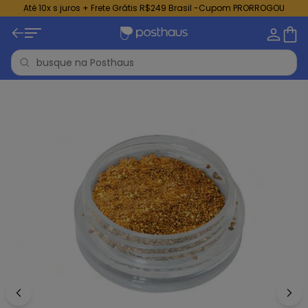
Até 10x s juros + Frete Grátis R$249 Brasil -Cupom PRORROGOU