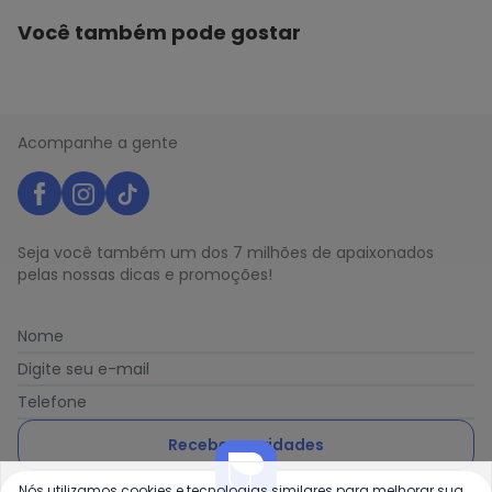
Você também pode gostar
Acompanhe a gente
Seja você também um dos 7 milhões de apaixonados
pelas nossas dicas e promoções!
Nome
Digite seu e-mail
Telefone
Receber novidades
Nós utilizamos cookies e tecnologias similares para melhorar sua