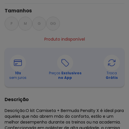
Tamanhos
P
M
G
GG
Produto indisponível
10
x
Preços
Exclusivos
Troca
sem juros
no App
Grátis
Descrição
Descrição:O kit Camiseta + Bermuda Penalty X é ideal para
aqueles que não abrem mão do conforto, estilo e um
melhor desempenho durante os treinos ou na academia.
Confeccionada em poliéster de alta qualidade, a camisa