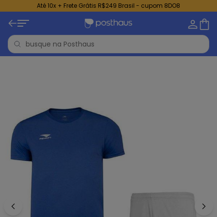
Até 10x + Frete Grátis R$249 Brasil - cupom 8DO8