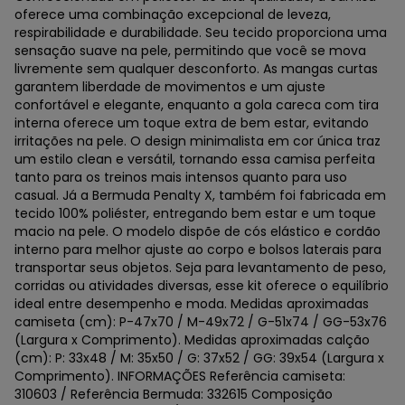
oferece uma combinação excepcional de leveza,
respirabilidade e durabilidade. Seu tecido proporciona uma
sensação suave na pele, permitindo que você se mova
livremente sem qualquer desconforto. As mangas curtas
garantem liberdade de movimentos e um ajuste
confortável e elegante, enquanto a gola careca com tira
interna oferece um toque extra de bem estar, evitando
irritações na pele. O design minimalista em cor única traz
um estilo clean e versátil, tornando essa camisa perfeita
tanto para os treinos mais intensos quanto para uso
casual. Já a Bermuda Penalty X, também foi fabricada em
tecido 100% poliéster, entregando bem estar e um toque
macio na pele. O modelo dispõe de cós elástico e cordão
interno para melhor ajuste ao corpo e bolsos laterais para
transportar seus objetos. Seja para levantamento de peso,
corridas ou atividades diversas, esse kit oferece o equilíbrio
ideal entre desempenho e moda. Medidas aproximadas
camiseta (cm): P-47x70 / M-49x72 / G-51x74 / GG-53x76
(Largura x Comprimento). Medidas aproximadas calção
(cm): P: 33x48 / M: 35x50 / G: 37x52 / GG: 39x54 (Largura x
Comprimento). INFORMAÇÕES Referência camiseta:
310603 / Referência Bermuda: 332615 Composição