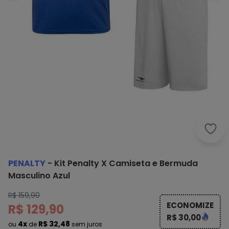
Pena
PENALTY
-
Kit Penalty X Camiseta e Bermuda
Masculino Azul
R$ 159,90
ECONOMIZE
R$ 129,90
R$ 30,00
4x
R$ 32,48
ou
de
sem juros