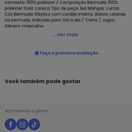
camiseta: 100% poliéster / Composição Bermuda: 100%
poliéster Gola: careca Tipo de peça: lisa Mangas: curtas
Cós Bermuda: Elástico com cordão interno. Bolsos: Laterais
na bermuda. Indicado para: Dia a dia / Treino / Jogos.
Gênero: masculino
Penalty - Kit Penalty X Camiseta e Bermuda Masculino
...Ver mais
Azul
Código do produto: 22940655
Faça a primeira avaliação
Você também pode gostar
Acompanhe a gente